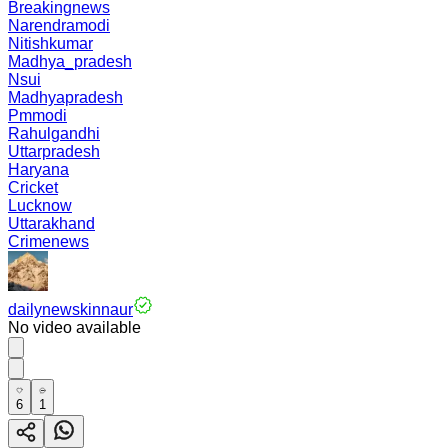
Breakingnews
Narendramodi
Nitishkumar
Madhya_pradesh
Nsui
Madhyapradesh
Pmmodi
Rahulgandhi
Uttarpradesh
Haryana
Cricket
Lucknow
Uttarakhand
Crimenews
dailynewskinnaur
No video available
6
1