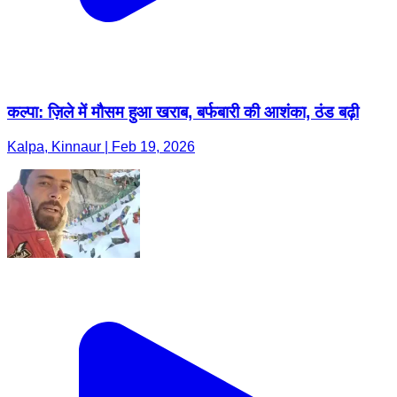
कल्पा: ज़िले में मौसम हुआ खराब, बर्फबारी की आशंका, ठंड बढ़ी
Kalpa, Kinnaur | Feb 19, 2026