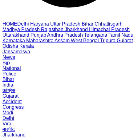
HOME
Delhi
Haryana
Uttar Pradesh
Bihar
Chhattisgarh
Madhya Pradesh
Rajasthan
Jharkhand
Himachal Pradesh
Uttarakhand
Punjab
Andhra Pradesh
Telangana
Tamil Nadu
Karnataka
Maharashtra
Assam
West Bengal
Tripura
Gujarat
Odisha
Kerala
Jansamasya
News
Bjp
National
Police
Bihar
India
कांग्रेस
Gujarat
Accident
Congress
Modi
Delhi
Viral
मारपीट
Jharkhand