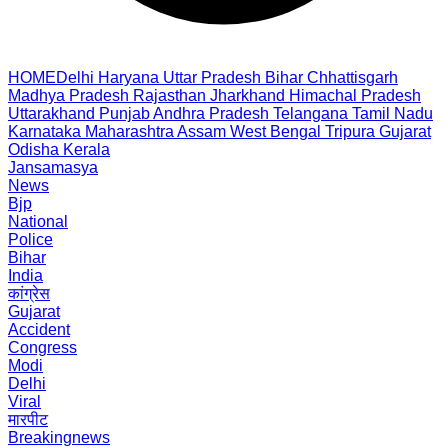
HOME
Delhi
Haryana
Uttar Pradesh
Bihar
Chhattisgarh
Madhya Pradesh
Rajasthan
Jharkhand
Himachal Pradesh
Uttarakhand
Punjab
Andhra Pradesh
Telangana
Tamil Nadu
Karnataka
Maharashtra
Assam
West Bengal
Tripura
Gujarat
Odisha
Kerala
Jansamasya
News
Bjp
National
Police
Bihar
India
कांग्रेस
Gujarat
Accident
Congress
Modi
Delhi
Viral
मारपीट
Breakingnews