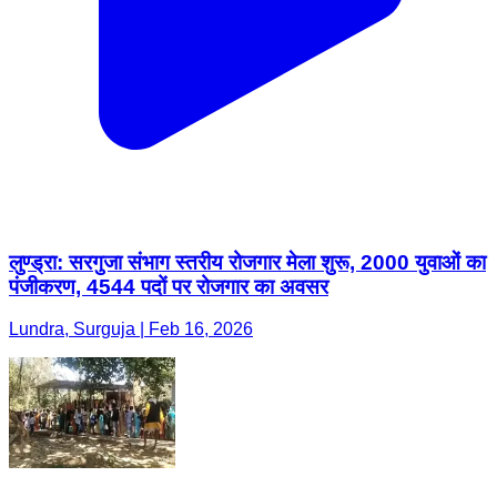
लुण्ड्रा: सरगुजा संभाग स्तरीय रोजगार मेला शुरू, 2000 युवाओं का
पंजीकरण, 4544 पदों पर रोजगार का अवसर
Lundra, Surguja | Feb 16, 2026