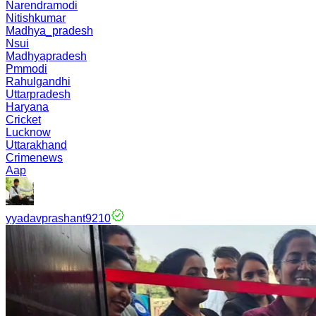
Narendramodi
Nitishkumar
Madhya_pradesh
Nsui
Madhyapradesh
Pmmodi
Rahulgandhi
Uttarpradesh
Haryana
Cricket
Lucknow
Uttarakhand
Crimenews
Aap
yyadavprashant9210