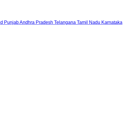
nd
Punjab
Andhra Pradesh
Telangana
Tamil Nadu
Karnataka