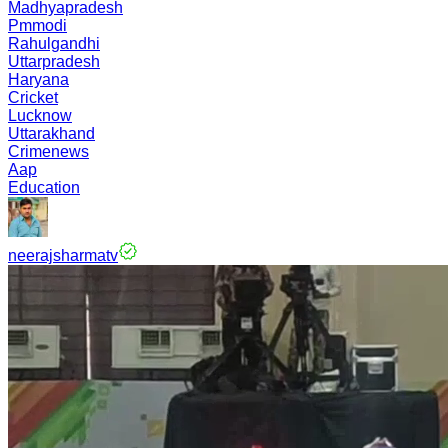
Madhyapradesh
Pmmodi
Rahulgandhi
Uttarpradesh
Haryana
Cricket
Lucknow
Uttarakhand
Crimenews
Aap
Education
neerajsharmatv