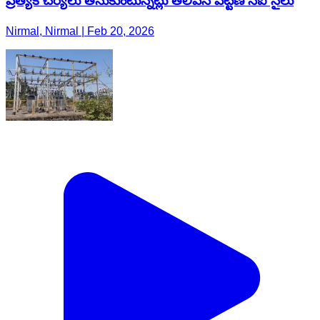
ప్రత్యేక చర్యలు తీసుకుంటున్నట్లు తెలిపిన పట్టణ సీఐ నైలు
Nirmal, Nirmal | Feb 20, 2026