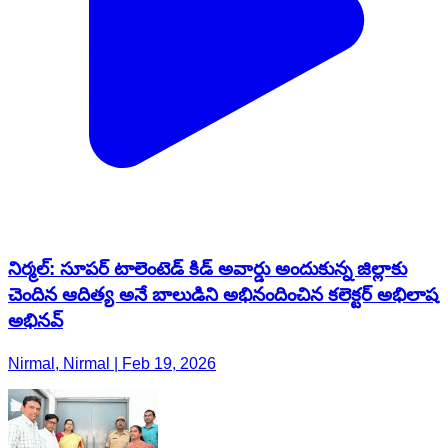
నిర్మల్: సూపర్ టాలెంటెడ్ కిడ్ అవార్డు అందుకున్న జిల్లాకు
చెందిన ఆదిత్య అనే బాలుడిని అభినందించిన కలెక్టర్ అభిలాష
అభినవ్
Nirmal, Nirmal | Feb 19, 2026