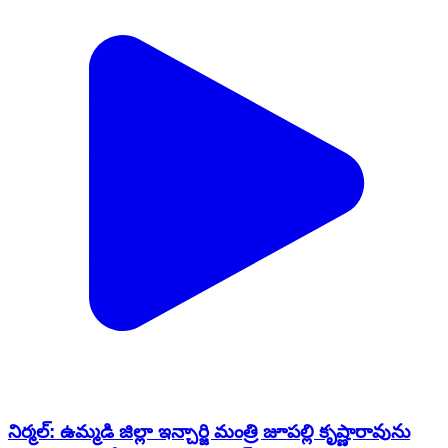
నిర్మల్: ఉమ్మడి జిల్లా ఇన్చార్జి మంత్రి జూపల్లి కృష్ణారావును