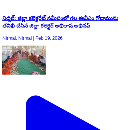
నిర్మల్: జిల్లా కలెక్టరేట్ సమీపంలో గల ఈవీఎం గోదామును
తనిఖీ చేసిన జిల్లా కలెక్టర్ అభిలాష అభినవ్
Nirmal, Nirmal | Feb 19, 2026