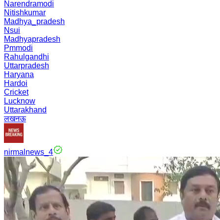
Narendramodi
Nitishkumar
Madhya_pradesh
Nsui
Madhyapradesh
Pmmodi
Rahulgandhi
Uttarpradesh
Haryana
Hardoi
Cricket
Lucknow
Uttarakhand
लखनऊ
nirmalnews_4