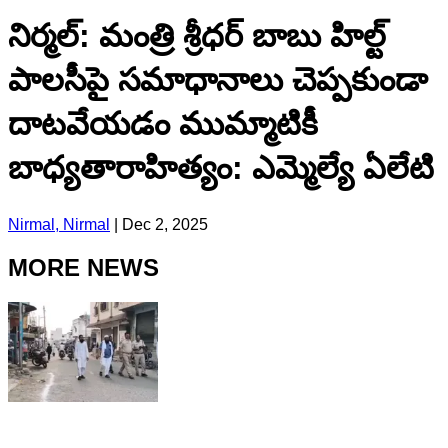
నిర్మల్: మంత్రి శ్రీధ‌ర్ బాబు హిల్ట్
పాల‌సీపై స‌మాధానాలు చెప్ప‌కుండా
దాట‌వేయ‌డం ముమ్మాటికీ
బాధ్య‌తారాహిత్యం: ఎమ్మెల్యే ఏలేటి
Nirmal, Nirmal
|
Dec 2, 2025
MORE NEWS