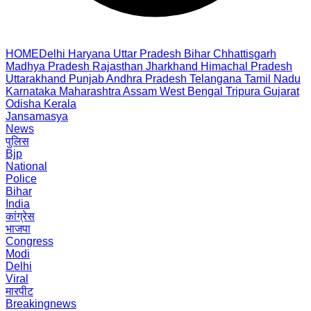
HOME
Delhi
Haryana
Uttar Pradesh
Bihar
Chhattisgarh
Madhya Pradesh
Rajasthan
Jharkhand
Himachal Pradesh
Uttarakhand
Punjab
Andhra Pradesh
Telangana
Tamil Nadu
Karnataka
Maharashtra
Assam
West Bengal
Tripura
Gujarat
Odisha
Kerala
Jansamasya
News
पुलिस
Bjp
National
Police
Bihar
India
कांग्रेस
भाजपा
Congress
Modi
Delhi
Viral
मारपीट
Breakingnews