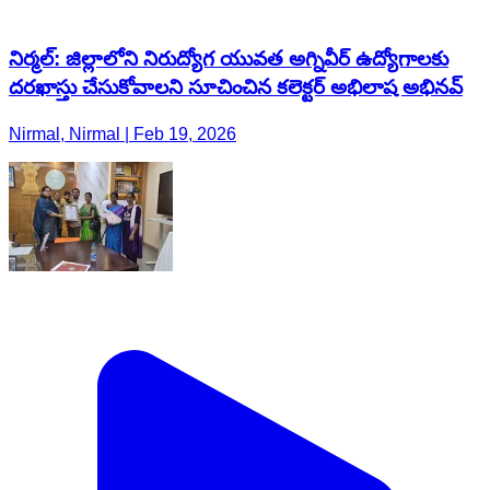
నిర్మల్: జిల్లాలోని నిరుద్యోగ యువత అగ్నివీర్ ఉద్యోగాలకు
దరఖాస్తు చేసుకోవాలని సూచించిన కలెక్టర్ అభిలాష అభినవ్
Nirmal, Nirmal | Feb 19, 2026