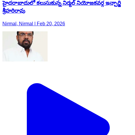
హైదరాబాదులో కలుసుకున్న నిర్మల్ నియోజకవర్గ ఇన్చార్జి
శ్రీహరిరావు
Nirmal, Nirmal | Feb 20, 2026