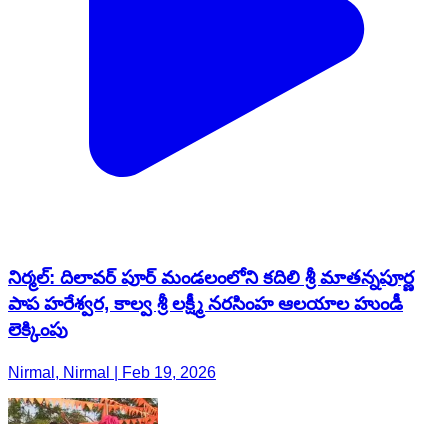
నిర్మల్: దిలావర్ పూర్ మండలంలోని కదిలి శ్రీ మాతన్నపూర్ణ
పాప హరేశ్వర, కాల్వ శ్రీ లక్ష్మీ నరసింహ ఆలయాల హుండీ
లెక్కింపు
Nirmal, Nirmal | Feb 19, 2026