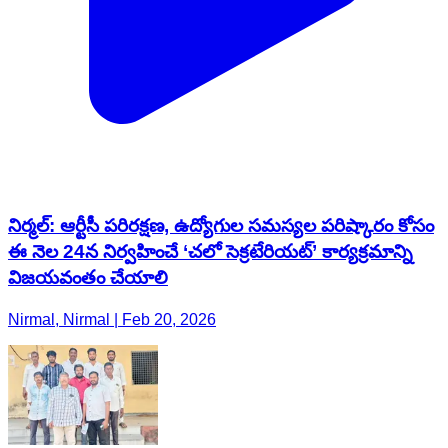
నిర్మల్: ఆర్టీసీ పరిరక్షణ, ఉద్యోగుల సమస్యల పరిష్కారం కోసం
ఈ నెల 24న నిర్వహించే ‘చలో సెక్రటేరియట్’ కార్యక్రమాన్ని
విజయవంతం చేయాలి
Nirmal, Nirmal | Feb 20, 2026