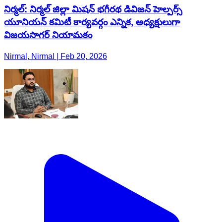
నిర్మల్: నిర్మల్ జిల్లా మిషన్ భగీరథ డివిజన్ హెల్పర్స్
యూనియన్ కమిటీ కార్యవర్గం ఎన్నిక, అధ్యక్షులుగా
విజయసాగర్ నియామకం
Nirmal, Nirmal | Feb 20, 2026