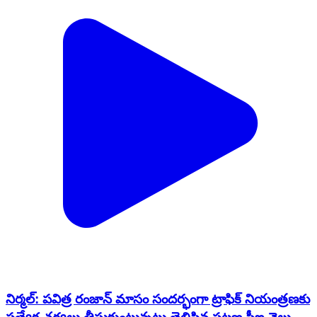
నిర్మల్: పవిత్ర రంజాన్ మాసం సందర్భంగా ట్రాఫిక్ నియంత్రణకు