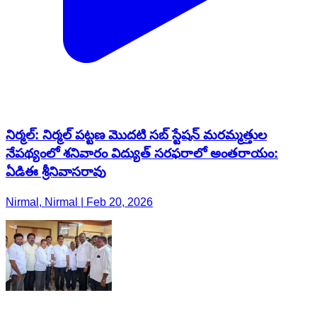
నిర్మల్: నిర్మల్ పట్టణ మొదటి సబ్ స్టేషన్ మరమ్మత్తుల
నేపథ్యంలో శనివారం విద్యుత్ సరఫరాలో అంతరాయం:
ఏడిఈ శ్రీనివాసరావు
Nirmal, Nirmal | Feb 20, 2026