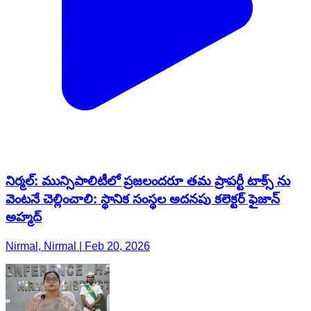
నిర్మల్: మున్సిపాలిటీలో ప్రజలందరూ తమ ప్రాపర్టీ టాక్స్ ను
వెంటనే చెల్లించాలి: స్థానిక సంస్థల అదనపు కలెక్టర్ ఫైజాన్
అహ్మద్
Nirmal, Nirmal | Feb 20, 2026