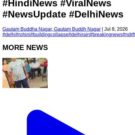
#HindiNews #ViralNews
#NewsUpdate #DelhiNews
Gautam Buddha Nagar, Gautam Buddh Nagar
|
Jul 8, 2026
#
delhi
#
rohini
#
buildingcollapse
#
delhirain
#
breakingnews
#
ndrf
MORE NEWS