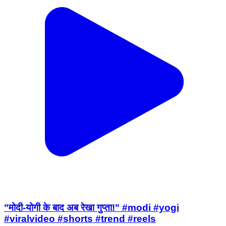
"मोदी-योगी के बाद अब रेखा गुप्ता!" #modi #yogi
#viralvideo #shorts #trend #reels