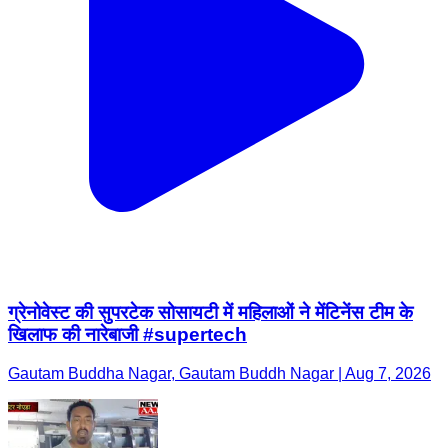
ग्रेनोवेस्ट की सुपरटेक सोसायटी में महिलाओं ने मेंटिनेंस टीम के
खिलाफ की नारेबाजी #supertech
Gautam Buddha Nagar, Gautam Buddh Nagar | Aug 7, 2026