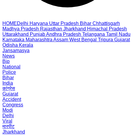
HOME
Delhi
Haryana
Uttar Pradesh
Bihar
Chhattisgarh
Madhya Pradesh
Rajasthan
Jharkhand
Himachal Pradesh
Uttarakhand
Punjab
Andhra Pradesh
Telangana
Tamil Nadu
Karnataka
Maharashtra
Assam
West Bengal
Tripura
Gujarat
Odisha
Kerala
Jansamasya
News
Bjp
National
Police
Bihar
India
कांग्रेस
Gujarat
Accident
Congress
Modi
Delhi
Viral
मारपीट
Jharkhand