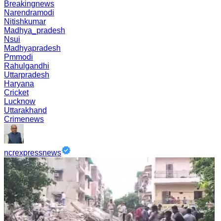
Breakingnews
Narendramodi
Nitishkumar
Madhya_pradesh
Nsui
Madhyapradesh
Pmmodi
Rahulgandhi
Uttarpradesh
Haryana
Cricket
Lucknow
Uttarakhand
Crimenews
ncrexpressnews