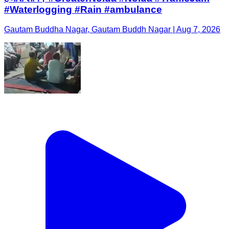
#Waterlogging #Rain #ambulance
Gautam Buddha Nagar, Gautam Buddh Nagar | Aug 7, 2026