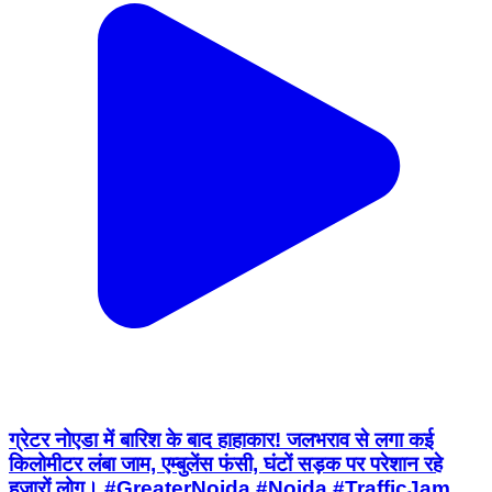
ग्रेटर नोएडा में बारिश के बाद हाहाकार! जलभराव से लगा कई
किलोमीटर लंबा जाम, एम्बुलेंस फंसी, घंटों सड़क पर परेशान रहे
हजारों लोग। #GreaterNoida #Noida #TrafficJam