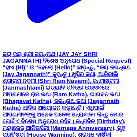
ଜୟ ଜୟ ଶ୍ରୀ ଜଗନ୍ନାଥ (JAY JAY SHRI
JAGANNATH) ବିଶେଷ ଅନୁରୋଧ (Special Request)
“ହାଏ (Hi)” ଓ “ହେଲୋ (Hello)” ଛାଡ଼ନ୍ତୁ, “ଜୟ ଜଗନ୍ନାଥ
(Jay Jagannath)” କୁହନ୍ତୁ। ଖୁସିର କଥା, ଆଜିକାଲି
ଶ୍ରୀରାମ ନବମୀ (Shri Ram Navami), ଜନ୍ମାଷ୍ଟମୀ
(Janmashtami) ଇତ୍ୟାଦି ପବିତ୍ର ଉତ୍ସବରେ
ଆପଣମାନେ ରାମ କଥା (Ram Katha), ଭାଗବତ କଥା
(Bhagavat Katha), ଜଗନ୍ନାଥ କଥା (Jagannath
Katha) ଆଦିର ଆୟୋଜନ କରୁଛନ୍ତି। ଏଥିପାଇଁ
ଆପଣମାନଙ୍କୁ ଅନେକ ଅନେକ ଧନ୍ୟବାଦ। କିନ୍ତୁ ମୋର
ଗୋଟିଏ ବିଶେଷ ଅନୁରୋଧ ରହିବ। ଜନ୍ମଦିନ (Birthday),
ମ୍ୟାରେଜ୍ ଆନିଭର୍ସରୀ (Marriage Anniversary), ଗୃହ
ପ୍ରତିଷ୍ଠା (House Warming), ଶ୍ରାଦ୍ଧ ବାର୍ଷିକୀ