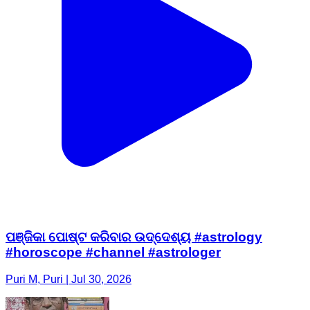
ପଞ୍ଜିକା ପୋଷ୍ଟ କରିବାର ଉଦ୍ଦେଶ୍ୟ #astrology
#horoscope #channel #astrologer
Puri M, Puri | Jul 30, 2026