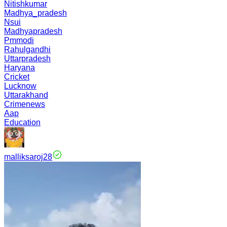
Nitishkumar
Madhya_pradesh
Nsui
Madhyapradesh
Pmmodi
Rahulgandhi
Uttarpradesh
Haryana
Cricket
Lucknow
Uttarakhand
Crimenews
Aap
Education
malliksaroj28