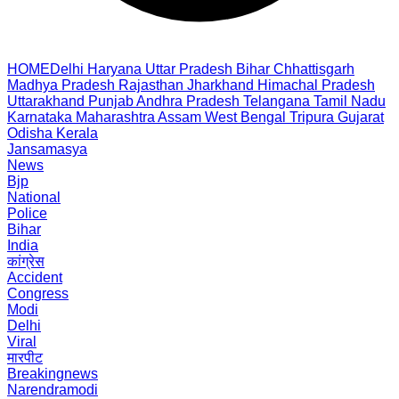
HOME
Delhi
Haryana
Uttar Pradesh
Bihar
Chhattisgarh
Madhya Pradesh
Rajasthan
Jharkhand
Himachal Pradesh
Uttarakhand
Punjab
Andhra Pradesh
Telangana
Tamil Nadu
Karnataka
Maharashtra
Assam
West Bengal
Tripura
Gujarat
Odisha
Kerala
Jansamasya
News
Bjp
National
Police
Bihar
India
कांग्रेस
Accident
Congress
Modi
Delhi
Viral
मारपीट
Breakingnews
Narendramodi