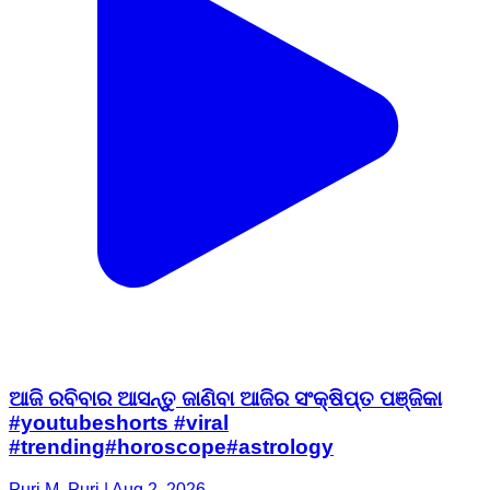
ଆଜି ରବିବାର ଆସନ୍ତୁ ଜାଣିବା ଆଜିର ସଂକ୍ଷିପ୍ତ ପଞ୍ଜିକା
#youtubeshorts #viral
#trending#horoscope#astrology
Puri M, Puri | Aug 2, 2026