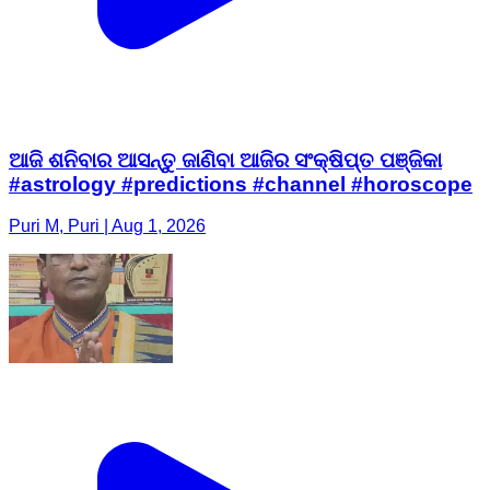
ଆଜି ଶନିବାର ଆସନ୍ତୁ ଜାଣିବା ଆଜିର ସଂକ୍ଷିପ୍ତ ପଞ୍ଜିକା
#astrology #predictions #channel #horoscope
Puri M, Puri | Aug 1, 2026