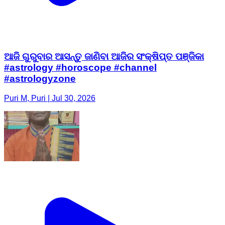
ଆଜି ଗୁରୁବାର ଆସନ୍ତୁ ଜାଣିବା ଆଜିର ସଂକ୍ଷିପ୍ତ ପଞ୍ଜିକା
#astrology #horoscope #channel
#astrologyzone
Puri M, Puri | Jul 30, 2026