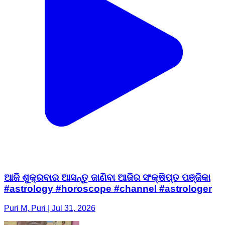
ଆଜି ଶୁକ୍ରବାର ଆସନ୍ତୁ ଜାଣିବା ଆଜିର ସଂକ୍ଷିପ୍ତ ପଞ୍ଜିକା
#astrology #horoscope #channel #astrologer
Puri M, Puri | Jul 31, 2026