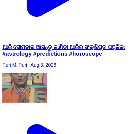
ଆଜି ସୋମବାର ଆସନ୍ତୁ ଜାଣିବା ଆଜିର ସଂକ୍ଷିପ୍ତ ପଞ୍ଜିକା
#astrology #predictions #horoscope
Puri M, Puri | Aug 3, 2026