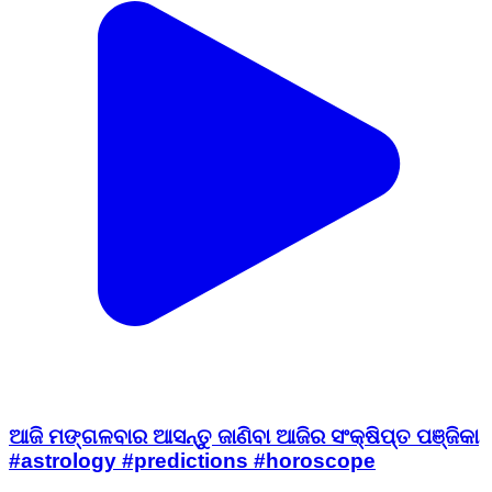
ଆଜି ମଙ୍ଗଳବାର ଆସନ୍ତୁ ଜାଣିବା ଆଜିର ସଂକ୍ଷିପ୍ତ ପଞ୍ଜିକା
#astrology #predictions #horoscope