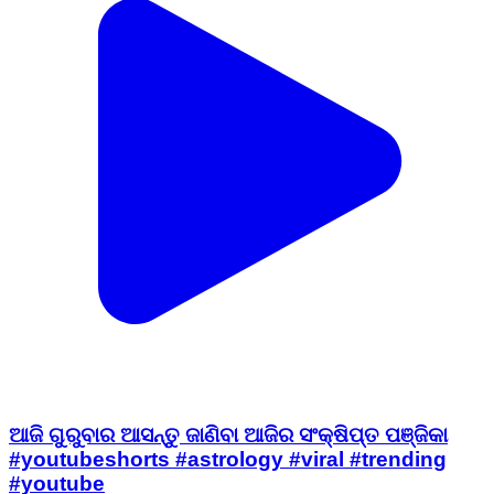
ଆଜି ଗୁରୁବାର ଆସନ୍ତୁ ଜାଣିବା ଆଜିର ସଂକ୍ଷିପ୍ତ ପଞ୍ଜିକା
#youtubeshorts #astrology #viral #trending
#youtube