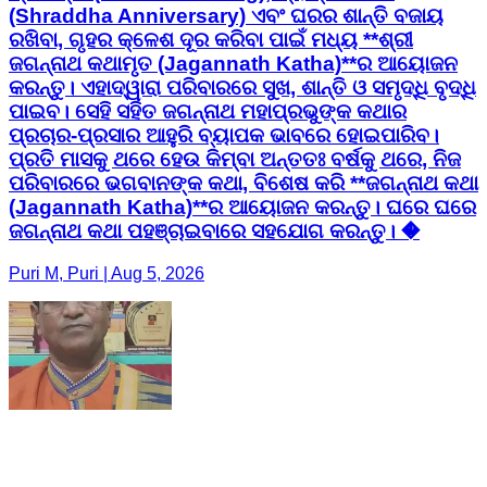
(Shraddha Anniversary) ଏବଂ ଘରର ଶାନ୍ତି ବଜାୟ
ରଖିବା, ଗୃହର କ୍ଳେଶ ଦୂର କରିବା ପାଇଁ ମଧ୍ୟ **ଶ୍ରୀ
ଜଗନ୍ନାଥ କଥାମୃତ (Jagannath Katha)**ର ଆୟୋଜନ
କରନ୍ତୁ। ଏହାଦ୍ୱାରା ପରିବାରରେ ସୁଖ, ଶାନ୍ତି ଓ ସମୃଦ୍ଧି ବୃଦ୍ଧି
ପାଇବ। ସେହି ସହିତ ଜଗନ୍ନାଥ ମହାପ୍ରଭୁଙ୍କ କଥାର
ପ୍ରଚାର-ପ୍ରସାର ଆହୁରି ବ୍ୟାପକ ଭାବରେ ହୋଇପାରିବ।
ପ୍ରତି ମାସକୁ ଥରେ ହେଉ କିମ୍ବା ଅନ୍ତତଃ ବର୍ଷକୁ ଥରେ, ନିଜ
ପରିବାରରେ ଭଗବାନଙ୍କ କଥା, ବିଶେଷ କରି **ଜଗନ୍ନାଥ କଥା
(Jagannath Katha)**ର ଆୟୋଜନ କରନ୍ତୁ। ଘରେ ଘରେ
ଜଗନ୍ନାଥ କଥା ପହଞ୍ଚାଇବାରେ ସହଯୋଗ କରନ୍ତୁ। �
Puri M, Puri | Aug 5, 2026