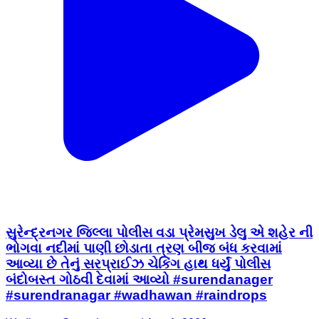
સુરેન્દ્રનગર જિલ્લા પોલીસ વડા પ્રેમસુખ ડેલુ એ શહેર ની
ભોગવા નદીમાં પાણી છોડાતા ત્રણ બીજ બંધ કરવામાં
આવ્યા છે તેનું સરપ્રાઈઝ ચેકિંગ હાથ ધર્યું પોલીસ
બંદોબસ્ત ગોઠવી દેવામાં આવ્યો #surendanager
#surendranagar #wadhawan #raindrops