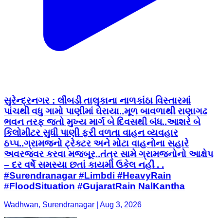
સુરેન્દ્રનગર : લીંબડી તાલુકાના નાળકાંઠા વિસ્તારમાં
પાંચથી વધુ ગામો પાણીમાં ઘેરાયા..મૂળ બાવળાથી રાણાગઢ
ભવન તરફ જતો મુખ્ય માર્ગ બે દિવસથી બંધ..આશરે બે
કિલોમીટર સુધી પાણી ફરી વળતા વાહન વ્યવહાર
ઠપ્પ..ગ્રામજનો ટ્રેક્ટર અને મોટા વાહનોના સહારે
અવરજવર કરવા મજબૂર..તંત્ર સામે ગ્રામજનોનો આક્ષેપ
– દર વર્ષે સમસ્યા છતાં કાયમી ઉકેલ નહીં . .
#Surendranagar #Limbdi #HeavyRain
#FloodSituation #GujaratRain NalKantha
Wadhwan, Surendranagar | Aug 3, 2026