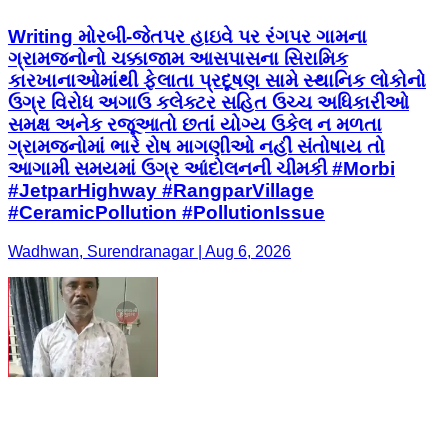
Writing મોરબી-જેતપર હાઇવે પર રંગપર ગામના
ગ્રામજનોનો ચક્કાજામ આસપાસના સિરામિક
કારખાનાઓમાંથી ફેલાતા પ્રદૂષણ સામે સ્થાનિક લોકોનો
ઉગ્ર વિરોધ અગાઉ કલેક્ટર સહિત ઉચ્ચ અધિકારીઓ
સમક્ષ અનેક રજૂઆતો છતાં યોગ્ય ઉકેલ ન મળતા
ગ્રામજનોમાં ભારે રોષ માગણીઓ નહીં સંતોષાય તો
આગામી સમયમાં ઉગ્ર આંદોલનની ચીમકી #Morbi
#JetparHighway #RangparVillage
#CeramicPollution #PollutionIssue
Wadhwan, Surendranagar | Aug 6, 2026