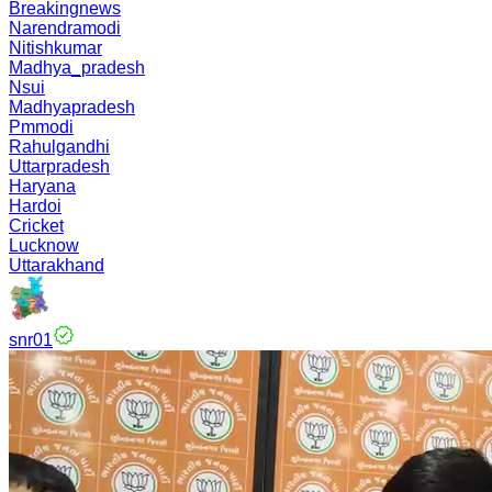
Breakingnews
Narendramodi
Nitishkumar
Madhya_pradesh
Nsui
Madhyapradesh
Pmmodi
Rahulgandhi
Uttarpradesh
Haryana
Hardoi
Cricket
Lucknow
Uttarakhand
snr01