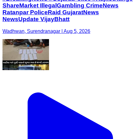
ShareMarket IllegalGambling CrimeNews
Ratanpar PoliceRaid GujaratNews
NewsUpdate VijayBhatt
Wadhwan, Surendranagar | Aug 5, 2026