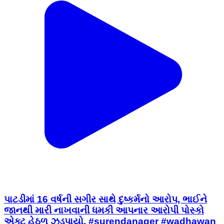
પાટડીમાં 16 વર્ષની સગીર સાથે દુષ્કર્મનો આરોપ, ભાઈને
જાનથી મારી નાખવાની ધમકી આપનાર આરોપી પોસ્કો
એક્ટ હેઠળ ઝડપાયો. #surendanager #wadhawan