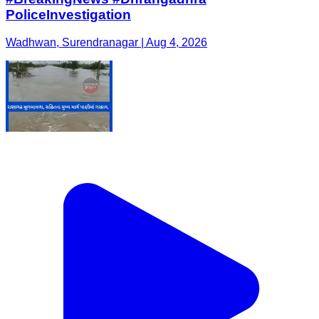
PoliceInvestigation
Wadhwan, Surendranagar | Aug 4, 2026