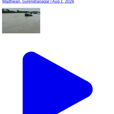
Wadhwan, Surendranagar | Aug 1, 2026