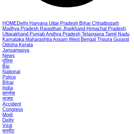
HOME
Delhi
Haryana
Uttar Pradesh
Bihar
Chhattisgarh
Madhya Pradesh
Rajasthan
Jharkhand
Himachal Pradesh
Uttarakhand
Punjab
Andhra Pradesh
Telangana
Tamil Nadu
Karnataka
Maharashtra
Assam
West Bengal
Tripura
Gujarat
Odisha
Kerala
Jansamasya
News
पुलिस
Bjp
National
Police
Bihar
India
कांग्रेस
भाजपा
Accident
Congress
Modi
Delhi
Viral
मारपीट