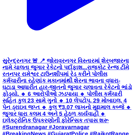
સુરેન્દ્રનગર 🚨 📍 જોરાવરનગર વિસ્તારમાં શેરબજારના
નામે ચાલતા જુગાર રેકેટનો પર્દાફાશ...રાજકોટ રેન્જ ટીમે
રતનપર રામેશ્વર ટાઉનશીપમાં રેડ કરીને પોલીસ
કર્મચારીના રહેણાંક મકાનમાંથી શેરના ભાવના વધારા-
ઘટાડા આધારીત હાર-જીતનો જુગાર ચલાવતા રેકેટનો ભાંડો
ફોડ્યો. 🔹 6 આરોપીઓ ઝડપાયા 🔹 પોલીસ કર્મચારી
સહિત કુલ 23 સામે ગુનો 🔹 10 લેપટોપ, 29 મોબાઇલ, 4
પેન ડ્રાઇવ જપ્ત 🔹 કુલ ₹3.07 લાખનો મુદ્દામાલ કબ્જે 🔹
જુગાર ધારા કલમ 4 અને 5 હેઠળ કાર્યવાહી 🔹
ઇલેક્ટ્રોનિક ઉપકરણોની ફોરેન્સિક તપાસ શરૂ
#Surendranagar #Joravarnagar
#BreakingNews #GujaratPolice #RajkotRange