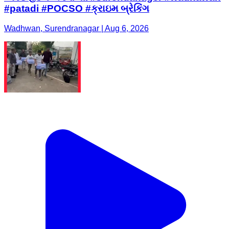
#patadi #POCSO #ક્રાઇમ બ્રેકિંગ
Wadhwan, Surendranagar | Aug 6, 2026