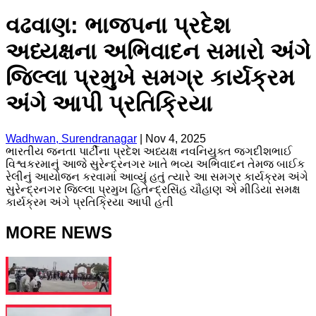
વઢવાણ: ભાજપના પ્રદેશ
અધ્યક્ષના અભિવાદન સમારો અંગે
જિલ્લા પ્રમુખે સમગ્ર કાર્યક્રમ
અંગે આપી પ્રતિક્રિયા
Wadhwan, Surendranagar
|
Nov 4, 2025
ભારતીય જનતા પાર્ટીના પ્રદેશ અધ્યક્ષ નવનિયુક્ત જગદીશભાઈ
વિશ્વકરમાનું આજે સુરેન્દ્રનગર ખાતે ભવ્ય અભિવાદન તેમજ બાઈક
રેલીનું આયોજન કરવામાં આવ્યું હતું ત્યારે આ સમગ્ર કાર્યક્રમ અંગે
સુરેન્દ્રનગર જિલ્લા પ્રમુખ હિતેન્દ્રસિંહ ચૌહાણ એ મીડિયા સમક્ષ
કાર્યક્રમ અંગે પ્રતિક્રિયા આપી હતી
MORE NEWS