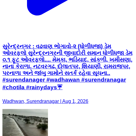
સુરેન્દ્રનગર : વઢવાણ ભોગાવો-૨ (ધોળીધજા) ડેમ
ઓવરફ્લો સુરેન્દ્રનગરની જીવાદોરી સમાન ધોળીધજા ડેમ
૦.૧ ફૂટ ઓવરફ્લો.... મેમકા, ભડિયાદ, સાંકળી, ખમીસણા,
નાના કેરાળા, નટવરગઢ, દોલાતપર, શિયાણી, રામરાજપર,
પરનાળા અને જાંબુ ગામોને સતર્ક રહેવા સૂચના..
#surendanager #wadhawan #surendranagar
#chotila #rainydays☔️
Wadhwan, Surendranagar | Aug 1, 2026