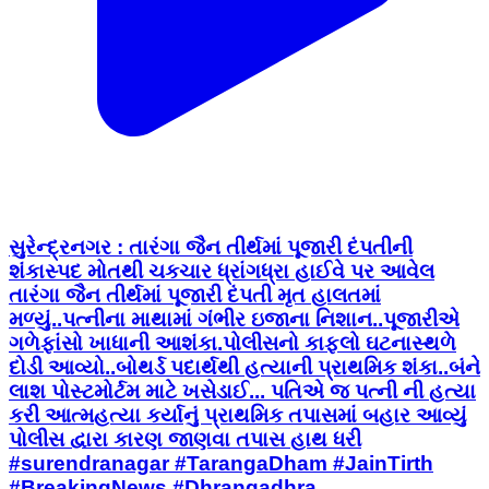
સુરેન્દ્રનગર : તારંગા જૈન તીર્થમાં પૂજારી દંપતીની
શંકાસ્પદ મોતથી ચકચાર ધ્રાંગધ્રા હાઈવે પર આવેલ
તારંગા જૈન તીર્થમાં પૂજારી દંપતી મૃત હાલતમાં
મળ્યું..પત્નીના માથામાં ગંભીર ઇજાના નિશાન..પૂજારીએ
ગળેફાંસો ખાધાની આશંકા.પોલીસનો કાફલો ઘટનાસ્થળે
દોડી આવ્યો..બોથર્ડ પદાર્થથી હત્યાની પ્રાથમિક શંકા..બંને
લાશ પોસ્ટમોર્ટમ માટે ખસેડાઈ... પતિએ જ પત્ની ની હત્યા
કરી આત્મહત્યા કર્યાનું પ્રાથમિક તપાસમાં બહાર આવ્યું
પોલીસ દ્વારા કારણ જાણવા તપાસ હાથ ધરી
#surendranagar #TarangaDham #JainTirth
#BreakingNews #Dhrangadhra