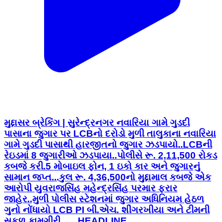
મુદ્દાસર બ્રેકિંગ | સુરેન્દ્રનગર નવારિયા ગામે ગુડદી
પાસાના જુગાર પર LCBનો દરોડો મુળી તાલુકાના નવારિયા
ગામે ગુડદી પાસાથી હારજીતનો જુગાર ઝડપાયો..LCBની
રેઇડમાં 8 જુગારીઓ ઝડપાયા..પોલીસે રૂ. 2,11,500 રોકડ
કબજે કરી.5 મોબાઇલ ફોન, 1 ઇકો કાર અને જુગારનું
સામાન જપ્ત...કુલ રૂ. 4,36,500નો મુદ્દામાલ કબજે એક
આરોપી યુવરાજસિંહ મહેન્દ્રસિંહ પરમાર ફરાર
જાહેર..મુળી પોલીસ સ્ટેશનમાં જુગાર અધિનિયમ હેઠળ
ગુનો નોંધાયો LCB PI બી.એચ. શીંગરખીયા અને ટીમની
સફળ કામગીરી.. . . HEADLINE