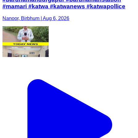
#mamari #katwa #katwanews #katwapollice
Nanoor, Birbhum | Aug 6, 2026