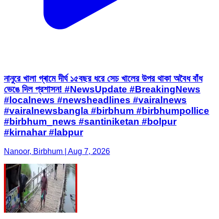
নানুরে খালা গ্ৰামে দীর্ঘ ১৫বছর ধরে সেচ খালের উপর থাকা অবৈধ বাঁধ
ভেঙে দিল প্রশাসন! #NewsUpdate #BreakingNews
#localnews #newsheadlines #vairalnews
#vairalnewsbangla #birbhum #birbhumpollice
#birbhum_news #santiniketan #bolpur
#kirnahar #labpur
Nanoor, Birbhum | Aug 7, 2026