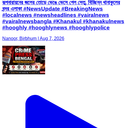
রূপনারায়নের জলের তোড়ে ভেঙে ভেসে গেল সেতু, বিচ্ছিন্ন খানাকুলের
বন্দর এলাকা #NewsUpdate #BreakingNews
#localnews #newsheadlines #vairalnews
#vairalnewsbangla #Khanakul #khanakulnews
#hooghly #hooghlynews #hooghlypolice
Nanoor, Birbhum | Aug 7, 2026