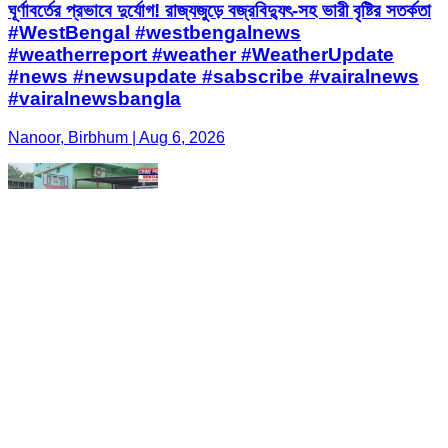
ঘূর্ণাবর্তের প্রভাবে দুর্যোগ! রাজ্যজুড়ে বজ্রবিদ্যুৎ-সহ ভারী বৃষ্টির সতর্কতা
#WestBengal #westbengalnews
#weatherreport #weather #WeatherUpdate
#news #newsupdate #sabscribe #vairalnews
#vairalnewsbangla
Nanoor, Birbhum | Aug 6, 2026