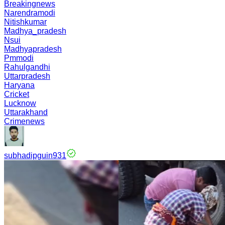
Breakingnews
Narendramodi
Nitishkumar
Madhya_pradesh
Nsui
Madhyapradesh
Pmmodi
Rahulgandhi
Uttarpradesh
Haryana
Cricket
Lucknow
Uttarakhand
Crimenews
subhadipguin931