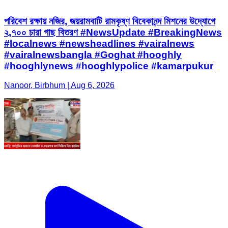
পরিবেশ রক্ষায় নজির, জয়রামবাটি রামকৃষ্ণ বিবেকানন্দ মিশনের উদ্যোগে
২,৭০০ চারা গাছ বিতরণ #NewsUpdate #BreakingNews
#localnews #newsheadlines #vairalnews
#vairalnewsbangla #Goghat #hooghly
#hooghlynews #hooghlypolice #kamarpukur
Nanoor, Birbhum | Aug 6, 2026