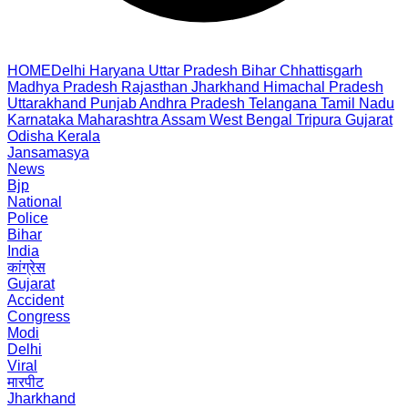
HOME
Delhi
Haryana
Uttar Pradesh
Bihar
Chhattisgarh
Madhya Pradesh
Rajasthan
Jharkhand
Himachal Pradesh
Uttarakhand
Punjab
Andhra Pradesh
Telangana
Tamil Nadu
Karnataka
Maharashtra
Assam
West Bengal
Tripura
Gujarat
Odisha
Kerala
Jansamasya
News
Bjp
National
Police
Bihar
India
कांग्रेस
Gujarat
Accident
Congress
Modi
Delhi
Viral
मारपीट
Jharkhand