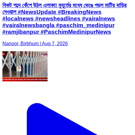
বিকট শব্দে কেঁপে উঠল এলাকা! মুহূর্তের মধ্যে ভেঙে পড়ল মাটির বাড়ির
দেওয়াল #NewsUpdate #BreakingNews
#localnews #newsheadlines #vairalnews
#vairalnewsbangla #paschim_medinipur
#ramjibanpur #PaschimMedinipurNews
Nanoor, Birbhum | Aug 7, 2026