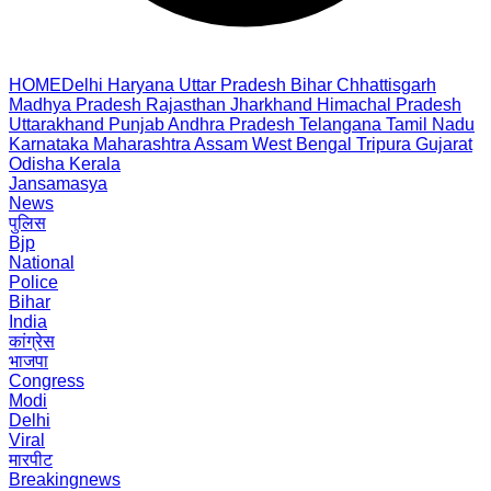
HOME
Delhi
Haryana
Uttar Pradesh
Bihar
Chhattisgarh
Madhya Pradesh
Rajasthan
Jharkhand
Himachal Pradesh
Uttarakhand
Punjab
Andhra Pradesh
Telangana
Tamil Nadu
Karnataka
Maharashtra
Assam
West Bengal
Tripura
Gujarat
Odisha
Kerala
Jansamasya
News
पुलिस
Bjp
National
Police
Bihar
India
कांग्रेस
भाजपा
Congress
Modi
Delhi
Viral
मारपीट
Breakingnews