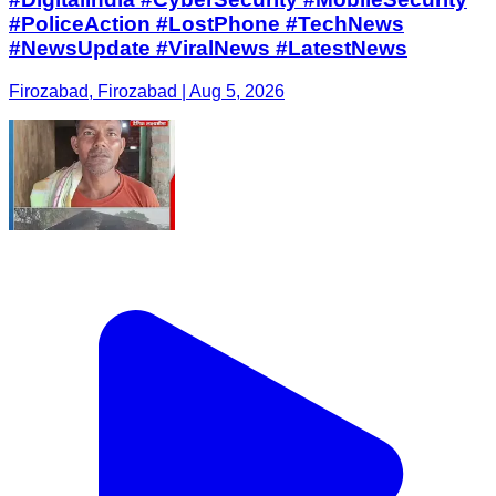
#PoliceAction #LostPhone #TechNews
#NewsUpdate #ViralNews #LatestNews
Firozabad, Firozabad | Aug 5, 2026