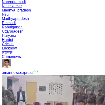
Narendramodi
Nitishkumar
Madhya_pradesh
Nsui
Madhyapradesh
Pmmodi
Rahulgandhi
Uttarpradesh
Haryana
Hardoi
Cricket
Lucknow
लखनऊ
Crimenews
amannewsexpress