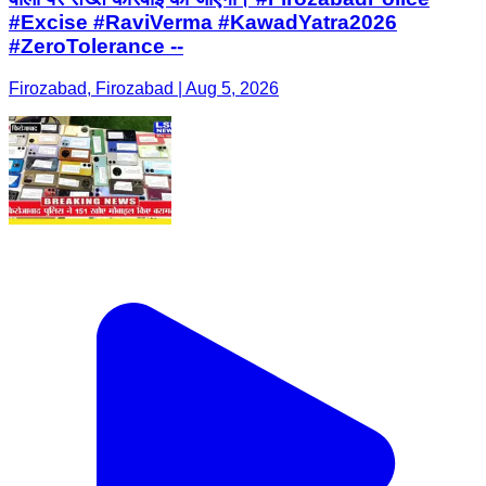
#Excise #RaviVerma #KawadYatra2026
#ZeroTolerance --
Firozabad, Firozabad | Aug 5, 2026