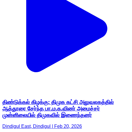
திண்டுக்கல் கிழக்கு: திமுக கட்சி அலுவலகத்தில்
ஆத்தூரை சேர்ந்த பா.ம.க.வினர் அமைச்சர்
முன்னிலையில் திமுகவில் இணைந்தனர்
Dindigul East, Dindigul | Feb 20, 2026