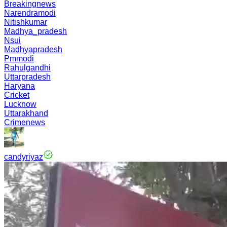
Breakingnews
Narendramodi
Nitishkumar
Madhya_pradesh
Nsui
Madhyapradesh
Pmmodi
Rahulgandhi
Uttarpradesh
Haryana
Cricket
Lucknow
Uttarakhand
Crimenews
candyriyaz