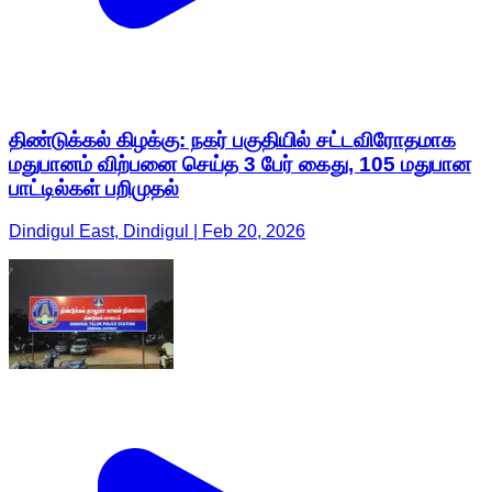
திண்டுக்கல் கிழக்கு: நகர் பகுதியில் சட்டவிரோதமாக
மதுபானம் விற்பனை செய்த 3 பேர் கைது, 105 மதுபான
பாட்டில்கள் பறிமுதல்
Dindigul East, Dindigul | Feb 20, 2026