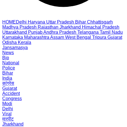
HOME
Delhi
Haryana
Uttar Pradesh
Bihar
Chhattisgarh
Madhya Pradesh
Rajasthan
Jharkhand
Himachal Pradesh
Uttarakhand
Punjab
Andhra Pradesh
Telangana
Tamil Nadu
Karnataka
Maharashtra
Assam
West Bengal
Tripura
Gujarat
Odisha
Kerala
Jansamasya
News
Bjp
National
Police
Bihar
India
कांग्रेस
Gujarat
Accident
Congress
Modi
Delhi
Viral
मारपीट
Jharkhand