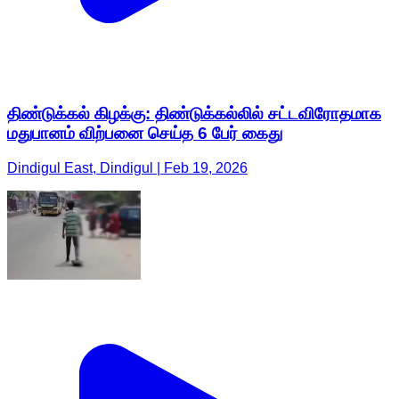
திண்டுக்கல் கிழக்கு: திண்டுக்கல்லில் சட்டவிரோதமாக
மதுபானம் விற்பனை செய்த 6 பேர் கைது
Dindigul East, Dindigul | Feb 19, 2026