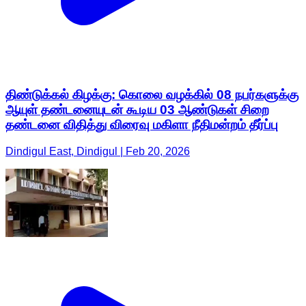
திண்டுக்கல் கிழக்கு: கொலை வழக்கில் 08 நபர்களுக்கு
ஆயுள் தண்டனையுடன் கூடிய 03 ஆண்டுகள் சிறை
தண்டனை விதித்து விரைவு மகிளா நீதிமன்றம் தீர்ப்பு
Dindigul East, Dindigul | Feb 20, 2026