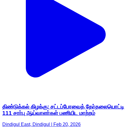
திண்டுக்கல் கிழக்கு: சட்டப்பேரவைத் தோ்தலையொட்டி
111 சாா்பு ஆய்வாளா்கள் பணியிட மாற்றம்
Dindigul East, Dindigul | Feb 20, 2026