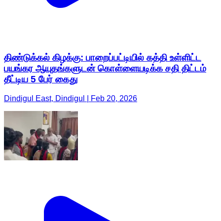
திண்டுக்கல் கிழக்கு: பாறைப்பட்டியில் கத்தி உள்ளிட்ட
பயங்கர ஆயுதங்களுடன் கொள்ளையடிக்க சதி திட்டம்
தீட்டிய 5 பேர் கைது
Dindigul East, Dindigul | Feb 20, 2026