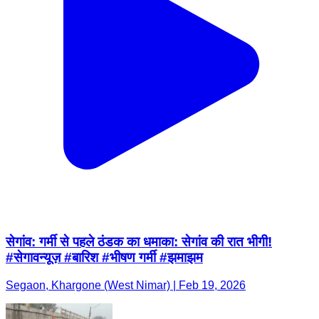
सेगांव: गर्मी से पहले ठंडक का धमाका: सेगांव की रात भीगी!
#सेगावन्यूज़ #बारिश #भीषण गर्मी #झमाझम
Segaon, Khargone (West Nimar) | Feb 19, 2026