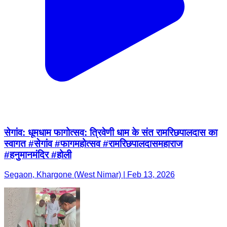
सेगांव: धूमधाम फागोत्सव: त्रिवेणी धाम के संत रामरिछपालदास का
स्वागत #सेगांव #फागमहोत्सव #रामरिछपालदासमहाराज
#हनुमानमंदिर #होली
Segaon, Khargone (West Nimar) | Feb 13, 2026