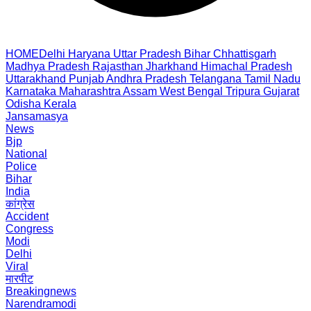
HOME
Delhi
Haryana
Uttar Pradesh
Bihar
Chhattisgarh
Madhya Pradesh
Rajasthan
Jharkhand
Himachal Pradesh
Uttarakhand
Punjab
Andhra Pradesh
Telangana
Tamil Nadu
Karnataka
Maharashtra
Assam
West Bengal
Tripura
Gujarat
Odisha
Kerala
Jansamasya
News
Bjp
National
Police
Bihar
India
कांग्रेस
Accident
Congress
Modi
Delhi
Viral
मारपीट
Breakingnews
Narendramodi