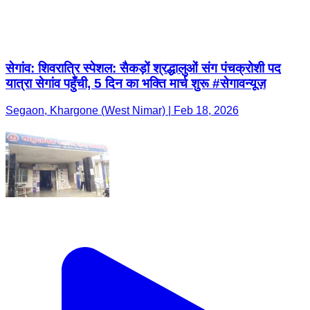
सेगांव: शिवरात्रि स्पेशल: सैकड़ों श्रद्धालुओं संग पंचक्रोशी पद
यात्रा सेगांव पहुँची, 5 दिन का भक्ति मार्च शुरू #सेगावन्यूज़
Segaon, Khargone (West Nimar) | Feb 18, 2026