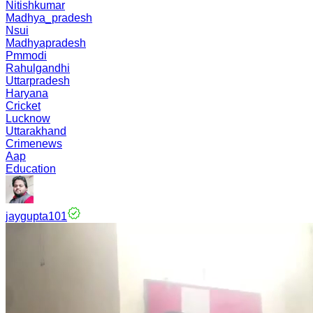
Nitishkumar
Madhya_pradesh
Nsui
Madhyapradesh
Pmmodi
Rahulgandhi
Uttarpradesh
Haryana
Cricket
Lucknow
Uttarakhand
Crimenews
Aap
Education
jaygupta101