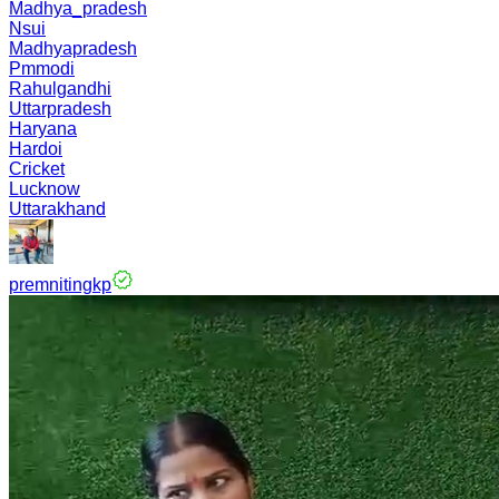
Madhya_pradesh
Nsui
Madhyapradesh
Pmmodi
Rahulgandhi
Uttarpradesh
Haryana
Hardoi
Cricket
Lucknow
Uttarakhand
premnitingkp