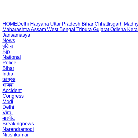
HOME
Delhi
Haryana
Uttar Pradesh
Bihar
Chhattisgarh
Madhy
Maharashtra
Assam
West Bengal
Tripura
Gujarat
Odisha
Kera
Jansamasya
News
पुलिस
Bjp
National
Police
Bihar
India
कांग्रेस
भाजपा
Accident
Congress
Modi
Delhi
Viral
मारपीट
Breakingnews
Narendramodi
Nitishkumar