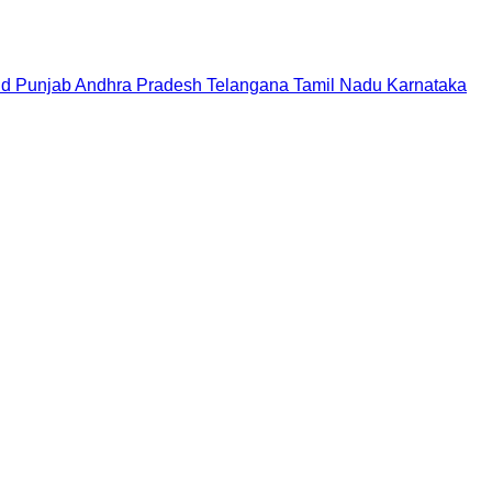
nd
Punjab
Andhra Pradesh
Telangana
Tamil Nadu
Karnataka