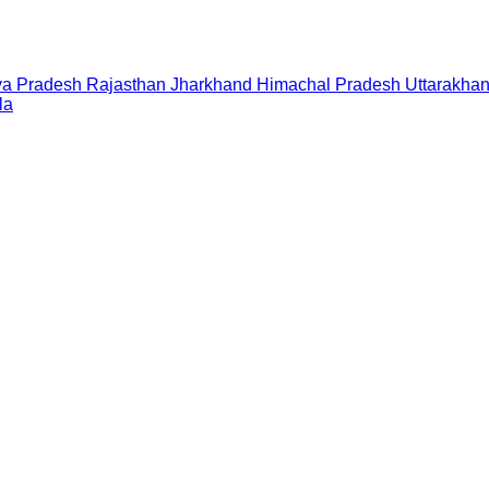
a Pradesh
Rajasthan
Jharkhand
Himachal Pradesh
Uttarakha
la