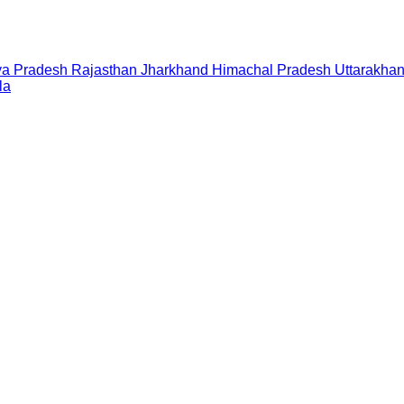
a Pradesh
Rajasthan
Jharkhand
Himachal Pradesh
Uttarakha
la