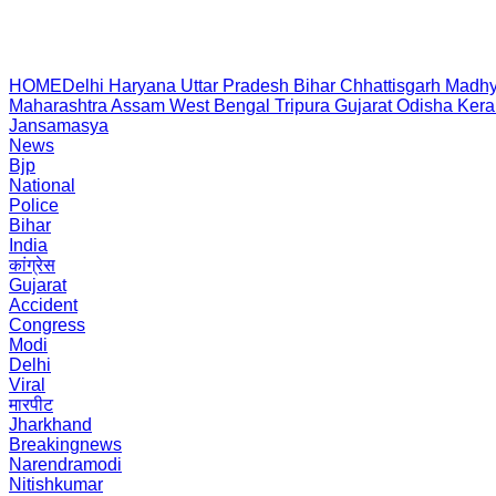
HOME
Delhi
Haryana
Uttar Pradesh
Bihar
Chhattisgarh
Madhy
Maharashtra
Assam
West Bengal
Tripura
Gujarat
Odisha
Kera
Jansamasya
News
Bjp
National
Police
Bihar
India
कांग्रेस
Gujarat
Accident
Congress
Modi
Delhi
Viral
मारपीट
Jharkhand
Breakingnews
Narendramodi
Nitishkumar