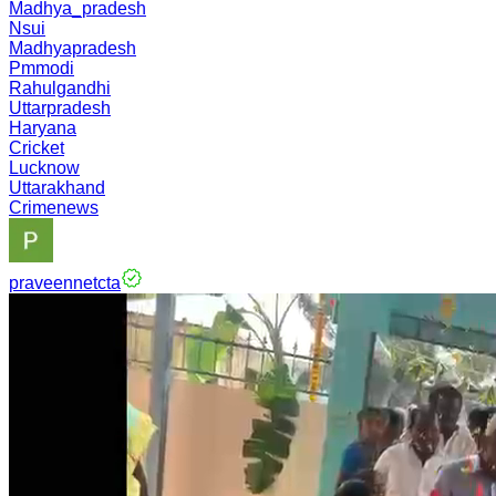
Madhya_pradesh
Nsui
Madhyapradesh
Pmmodi
Rahulgandhi
Uttarpradesh
Haryana
Cricket
Lucknow
Uttarakhand
Crimenews
praveennetcta