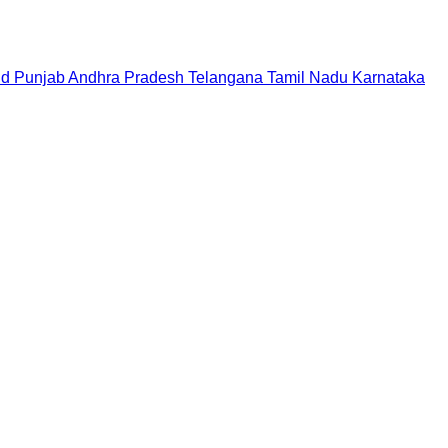
nd
Punjab
Andhra Pradesh
Telangana
Tamil Nadu
Karnataka