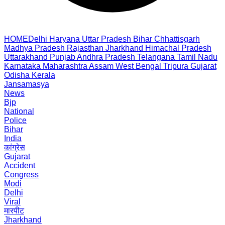
HOME
Delhi
Haryana
Uttar Pradesh
Bihar
Chhattisgarh
Madhya Pradesh
Rajasthan
Jharkhand
Himachal Pradesh
Uttarakhand
Punjab
Andhra Pradesh
Telangana
Tamil Nadu
Karnataka
Maharashtra
Assam
West Bengal
Tripura
Gujarat
Odisha
Kerala
Jansamasya
News
Bjp
National
Police
Bihar
India
कांग्रेस
Gujarat
Accident
Congress
Modi
Delhi
Viral
मारपीट
Jharkhand