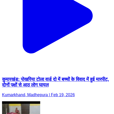
कुमारखंड: पोखरिया टोला वार्ड दो में बच्चों के विवाद में हुई मारपीट,
दोनों पक्षों से आठ लोग घायल
Kumarkhand, Madhepura | Feb 19, 2026