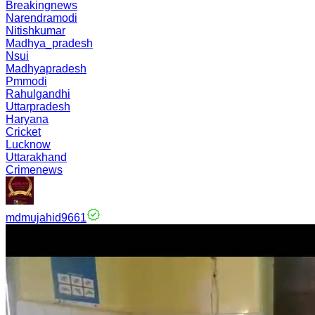
Breakingnews
Narendramodi
Nitishkumar
Madhya_pradesh
Nsui
Madhyapradesh
Pmmodi
Rahulgandhi
Uttarpradesh
Haryana
Cricket
Lucknow
Uttarakhand
Crimenews
mdmujahid9661