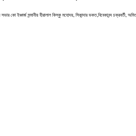
সভার কো ইঞ্চার্জ সন্মানীয় হীরালাল কিস্কু মহোদয়, সিকান্দার ভকত,বিবেকানন্দ চক্রবর্তী, অম