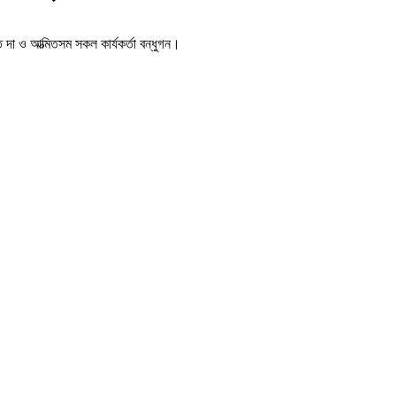
িত দা ও আত্মিতসম সকল কার্যকর্তা বন্ধুগন।