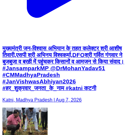
मुख्यमंत्री जन-विश्वास अभियान के तहत कलेक्टर श्री आशीष
तिवारी,एसपी श्री अभिनय विश्वकर्मा,DFOश्री गर्वित गंगवार ने
बुजबुजा व बरही में पहुंचकर किसानों व आमजन से किया संवाद।
#JansamparkMP @DrMohanYadav51
#CMMadhyaPradesh
#JanVishwasAbhiyan2026
#हर_शुक्रवार_जनता_के_नाम #katni कटनी
Katni, Madhya Pradesh | Aug 7, 2026