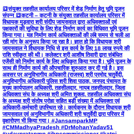
🔳संयुक्त तहसील कार्यालय परिसर में शेड निर्माण हेतु भूमि पूजन
संपन्न 🔳कटनी – कटनी के संयुक्त तहसील कार्यालय परिसर में
विधायक मुड़वारा श्री संदीप जायसवाल द्वारा अधिवक्ताओं एवं
पक्षकारों की सुविधा के लिए शेड निर्माण कार्य का विधिवत भूमि पूजन
किया गया। यह निर्माण कार्य अधिवक्ताओं की लंबे समय से चली आ
रही मांग के अनुरूप किया जा रहा है। ज्ञात हो कि विधायक श्री
जायसवाल ने विधायक निधि से इस कार्य के लिए 18 लाख रुपये की
राशि स्वीकृत की थी। कलेक्टर श्री आशीष तिवारी द्वारा संबंधित
एजेंसी को निर्माण कार्य के लिए अधिकृत किया गया है। भूमि पूजन के
साथ ही निर्माण कार्य की औपचारिक शुरुआत कर दी गई है। इस
अवसर पर अनुविभागीय अधिकारी (राजस्व) श्री प्रमोद चतुर्वेदी,
अनुविभागीय अधिकारी पुलिस श्री शिवा पाठक, जनपद पंचायत के
मुख्य कार्यपालन अधिकारी, तहसीलदार, नायब तहसीलदार, जिला
अधिवक्ता संघ के अध्यक्ष श्री अमित शुक्ला, तहसील अधिवक्ता संघ
के अध्यक्ष श्री संतोष परोहा सहित बड़ी संख्या में अधिवक्ता एवं
अधिकारी-कर्मचारी उपस्थित रहे। कार्यक्रम के दौरान विधायक श्री
जायसवाल एवं अनुविभागीय अधिकारी श्री चतुर्वेदी द्वारा परिसर में
वृक्षारोपण भी किया गया। #JansamparkMP
#CMMadhyaPradesh #DrMohanYadav51
#udaypratapmp #jbpcommissioner #katni