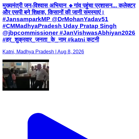
मुख्यमंत्री जन-विश्वास अभियान 🔹गांव पहुंचा प्रशासन... कलेक्टर
और एसपी बने शिक्षक, किसानों की जानी समस्याएं।
#JansamparkMP @DrMohanYadav51
#CMMadhyaPradesh Uday Pratap Singh
@jbpcommissioner #JanVishwasAbhiyan2026
#हर_शुक्रवार_जनता_के_नाम #katni कटनी
Katni, Madhya Pradesh | Aug 8, 2026