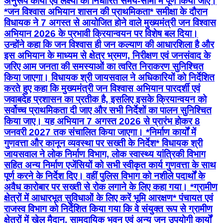
अनुरूप कार्यों एवं लक्ष्‍यों को निर्धारित समय-सीमा में पूर्ण किया जाए।
*जन विश्वास अभियान शासन की प्राथमिकता* समीक्षा के दौरान
विधायक ने 7 अगस्‍त से आयोजित होने वाले मुख्यमंत्री जन विश्वास
अभियान 2026 के प्रभावी क्रियान्वयन पर विशेष बल दिया।
उन्होंने कहा कि जन विश्वास ही जन कल्याण की आधारशिला है और
इस अभियान के माध्यम से क्षेत्र भ्रमण, निरीक्षण एवं जनसंवाद के
जरिए आम जनता की समस्याओं का त्वरित निराकरण सुनिश्चित
किया जाएगा। विधायक श्री जायसवाल ने अधिकारियों को निर्देशित
करते हुए कहा कि मुख्यमंत्री जन विश्वास अभियान पारदर्शी एवं
जवाबदेह प्रशासन का प्रतीक है, इसलिए इसके क्रियान्वयन को
सर्वोच्च प्राथमिकता दी जाए और सभी निर्देशों का पालन सुनिश्चित
किया जाए। यह अभियान 7 अगस्त 2026 से प्रारंभ होकर 8
जनवरी 2027 तक संचालित किया जाएगा। *निर्माण कार्यों में
गुणवत्ता और कानून व्यवस्था पर सख्ती के निर्देश* विधायक श्री
जायसवाल ने लोक निर्माण विभाग, लोक स्वास्थ्य यांत्रिकी विभाग
सहित अन्य निर्माण एजेंसियों को सभी स्वीकृत कार्य गुणवत्ता के साथ
पूर्ण करने के निर्देश दिए। वहीं पुलिस विभाग को नशीले पदार्थों के
अवैध कारोबार पर सख्ती से रोक लगाने के लिए कहा गया। *ग्रामीण
क्षेत्रों में आधारभूत सुविधाओं के लिए करें भूमि आरक्षण* पंचायत एवं
राजस्व विभाग को निर्देशित किया गया कि वे संयुक्त रूप से ग्रामीण
क्षेत्रों में खेल मैदान, सामुदायिक भवन एवं अन्य जन उपयोगी कार्यों