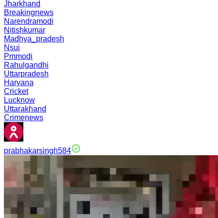
Jharkhand
Breakingnews
Narendramodi
Nitishkumar
Madhya_pradesh
Nsui
Pmmodi
Rahulgandhi
Uttarpradesh
Haryana
Cricket
Lucknow
Uttarakhand
Crimenews
prabhakarsingh584