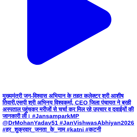
मुख्यमंत्री जन-विश्वास अभियान के तहत कलेक्टर श्री आशीष
तिवारी,एसपी श्री अभिनय विश्वकर्मा, CEO जिला पंचायत ने बरही
अस्पताल पहुंचकर मरीजों से चर्चा कर मिल रहे उपचार व दवाईयों की
जानकारी ली। #JansamparkMP
@DrMohanYadav51 #JanVishwasAbhiyan2026
#हर_शुक्रवार_जनता_के_नाम #katni #कटनी