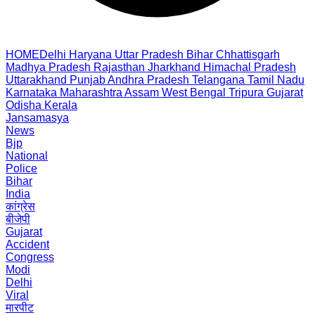
HOME
Delhi
Haryana
Uttar Pradesh
Bihar
Chhattisgarh
Madhya Pradesh
Rajasthan
Jharkhand
Himachal Pradesh
Uttarakhand
Punjab
Andhra Pradesh
Telangana
Tamil Nadu
Karnataka
Maharashtra
Assam
West Bengal
Tripura
Gujarat
Odisha
Kerala
Jansamasya
News
Bjp
National
Police
Bihar
India
कांग्रेस
बीजेपी
Gujarat
Accident
Congress
Modi
Delhi
Viral
मारपीट