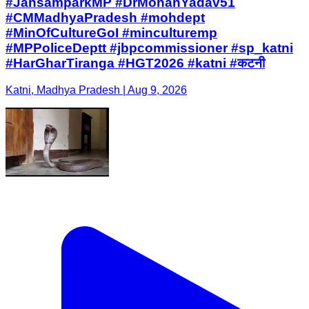
#JansamparkMP #DrMohanYadav51
#CMMadhyaPradesh #mohdept
#MinOfCultureGoI #minculturemp
#MPPoliceDeptt #jbpcommissioner #sp_katni
#HarGharTiranga #HGT2026 #katni #कटनी
Katni, Madhya Pradesh | Aug 9, 2026