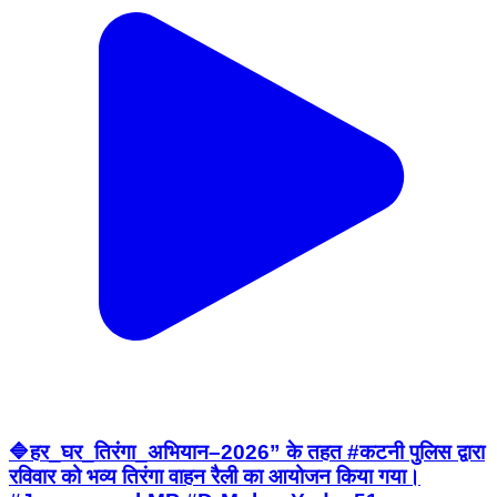
🔷हर_घर_तिरंगा_अभियान–2026” के तहत #कटनी पुलिस द्वारा
रविवार को भव्य तिरंगा वाहन रैली का आयोजन किया गया।