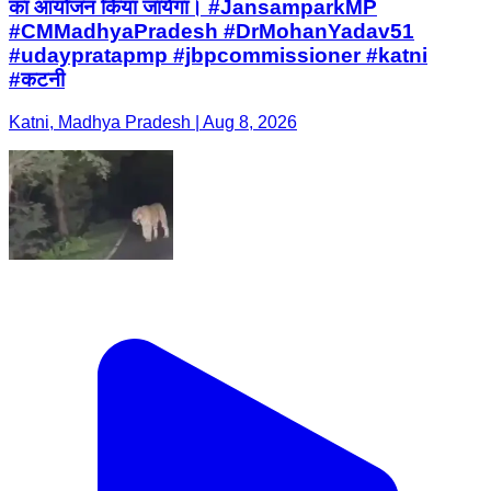
का आयोजन किया जायेगा। #JansamparkMP
#CMMadhyaPradesh #DrMohanYadav51
#udaypratapmp #jbpcommissioner #katni
#कटनी
Katni, Madhya Pradesh | Aug 8, 2026