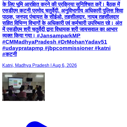
के लिए भूमि आरक्षित करने की प्रक्रिया सुनिश्चित करें। बैठक में
एसडीएम कटनी प्रमोद चतुर्वेदी, अनुविभागीय अधिकारी पुलिस शिवा
पाठक, जनपद पंचायत के सीईओ, तहसीलदार, नायब तहसीलदार
सहित विभिन्न विभागों के अधिकारी एवं कर्मचारी उपस्थित रहे। अंत
में एसडीएम श्री चतुर्वेदी द्वारा विधायक श्री जायसवाल का आभार
व्यक्त किया गया। #JansamparkMP
#CMMadhyaPradesh #DrMohanYadav51
#udaypratapmp #jbpcommissioner #katni
#कटनी
Katni, Madhya Pradesh | Aug 6, 2026