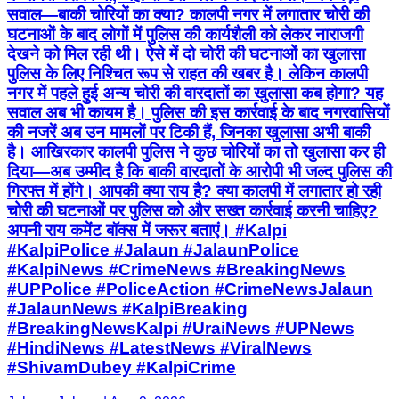
सवाल—बाकी चोरियों का क्या? कालपी नगर में लगातार चोरी की
घटनाओं के बाद लोगों में पुलिस की कार्यशैली को लेकर नाराजगी
देखने को मिल रही थी। ऐसे में दो चोरी की घटनाओं का खुलासा
पुलिस के लिए निश्चित रूप से राहत की खबर है। लेकिन कालपी
नगर में पहले हुई अन्य चोरी की वारदातों का खुलासा कब होगा? यह
सवाल अब भी कायम है। पुलिस की इस कार्रवाई के बाद नगरवासियों
की नजरें अब उन मामलों पर टिकी हैं, जिनका खुलासा अभी बाकी
है। आखिरकार कालपी पुलिस ने कुछ चोरियों का तो खुलासा कर ही
दिया—अब उम्मीद है कि बाकी वारदातों के आरोपी भी जल्द पुलिस की
गिरफ्त में होंगे। आपकी क्या राय है? क्या कालपी में लगातार हो रही
चोरी की घटनाओं पर पुलिस को और सख्त कार्रवाई करनी चाहिए?
अपनी राय कमेंट बॉक्स में जरूर बताएं। #Kalpi
#KalpiPolice #Jalaun #JalaunPolice
#KalpiNews #CrimeNews #BreakingNews
#UPPolice #PoliceAction #CrimeNewsJalaun
#JalaunNews #KalpiBreaking
#BreakingNewsKalpi #UraiNews #UPNews
#HindiNews #LatestNews #ViralNews
#ShivamDubey #KalpiCrime