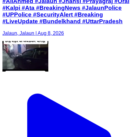
#AliAhmed #Jalaun #Jhansi #Prayagraj #Orai
#Kalpi #Ata #BreakingNews #JalaunPolice
#UPPolice #SecurityAlert #Breaking
#LiveUpdate #Bundelkhand #UttarPradesh
Jalaun, Jalaun | Aug 8, 2026