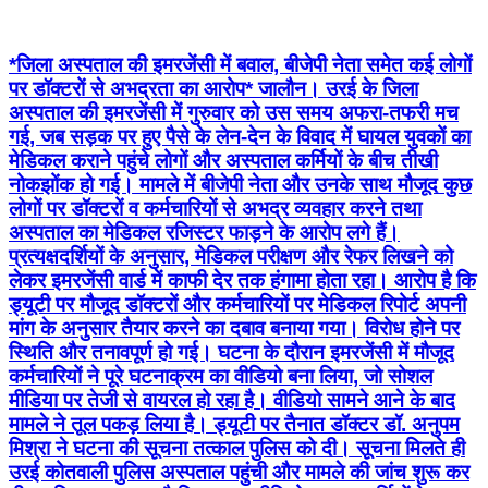
*जिला अस्पताल की इमरजेंसी में बवाल, बीजेपी नेता समेत कई लोगों
पर डॉक्टरों से अभद्रता का आरोप* जालौन। उरई के जिला
अस्पताल की इमरजेंसी में गुरुवार को उस समय अफरा-तफरी मच
गई, जब सड़क पर हुए पैसे के लेन-देन के विवाद में घायल युवकों का
मेडिकल कराने पहुंचे लोगों और अस्पताल कर्मियों के बीच तीखी
नोकझोंक हो गई। मामले में बीजेपी नेता और उनके साथ मौजूद कुछ
लोगों पर डॉक्टरों व कर्मचारियों से अभद्र व्यवहार करने तथा
अस्पताल का मेडिकल रजिस्टर फाड़ने के आरोप लगे हैं।
प्रत्यक्षदर्शियों के अनुसार, मेडिकल परीक्षण और रेफर लिखने को
लेकर इमरजेंसी वार्ड में काफी देर तक हंगामा होता रहा। आरोप है कि
ड्यूटी पर मौजूद डॉक्टरों और कर्मचारियों पर मेडिकल रिपोर्ट अपनी
मांग के अनुसार तैयार करने का दबाव बनाया गया। विरोध होने पर
स्थिति और तनावपूर्ण हो गई। घटना के दौरान इमरजेंसी में मौजूद
कर्मचारियों ने पूरे घटनाक्रम का वीडियो बना लिया, जो सोशल
मीडिया पर तेजी से वायरल हो रहा है। वीडियो सामने आने के बाद
मामले ने तूल पकड़ लिया है। ड्यूटी पर तैनात डॉक्टर डॉ. अनुपम
मिश्रा ने घटना की सूचना तत्काल पुलिस को दी। सूचना मिलते ही
उरई कोतवाली पुलिस अस्पताल पहुंची और मामले की जांच शुरू कर