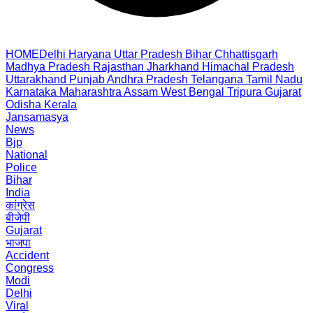
HOME
Delhi
Haryana
Uttar Pradesh
Bihar
Chhattisgarh
Madhya Pradesh
Rajasthan
Jharkhand
Himachal Pradesh
Uttarakhand
Punjab
Andhra Pradesh
Telangana
Tamil Nadu
Karnataka
Maharashtra
Assam
West Bengal
Tripura
Gujarat
Odisha
Kerala
Jansamasya
News
Bjp
National
Police
Bihar
India
कांग्रेस
बीजेपी
Gujarat
भाजपा
Accident
Congress
Modi
Delhi
Viral