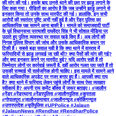
की मांग की गई। इसके बाद उनसे थाने की छत पर झाड़ू लगाने के
लिए कहा गया। पीड़ितों का आरोप है कि जब उन्होंने झाड़ू लगाने से
इनकार किया तो उनके साथ मारपीट की गई। हालांकि, इन सभी
आरोपों की स्वतंत्र पुष्टि अभी नहीं हुई है और रेंडर पुलिस का
आधिकारिक पक्ष सामने आना बाकी है। मामले को समाजवादी पार्टी
के पूर्व विधानसभा प्रत्याशी राघवेंद्र सिंह ने भी सोशल मीडिया पर
उठाते हुए पुलिस व्यवस्था पर सवाल खड़े किए हैं। अब लोगों की
निगाह पुलिस विभाग की जांच और उसके आधिकारिक बयान पर
टिकी है। सबसे बड़ा सवाल यही है कि क्या थाने में वास्तव में
फरियादियों से झाड़ू लगवाई जा रही थी? क्या पैसों की मांग की गई?
और क्या इनकार करने पर मारपीट हुई? यदि आरोप सही हैं तो
जिम्मेदार लोगों पर कार्रवाई जरूरी है, वहीं आरोप गलत पाए जाते हैं तो
उसकी सच्चाई भी सार्वजनिक होनी चाहिए। इस मामले में सामने आने
वाले आधिकारिक अपडेट पर नजर बनाए हुए हैं। आपकी क्या राय
है? क्या थाने में फरियाद लेकर पहुंचे लोगों के साथ ऐसा व्यवहार
स्वीकार्य है? अपनी राय कमेंट बॉक्स में जरूर बताइए। #जालौन
#रेंडर #रेंडरथाना #रेंडरपुलिस #जालौनपुलिस #कुरतला
#गोपालपुरा #जालौनसमाचार #जालौनन्यूज #ब्रेकिंगन्यूज
#उत्तरप्रदेश #यूपीपुलिस #UPPolice #Jalaun
#JalaunNews #Rendhar #RendharPolice