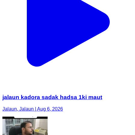
jalaun kadora sadak hadsa 1ki maut
Jalaun, Jalaun | Aug 6, 2026