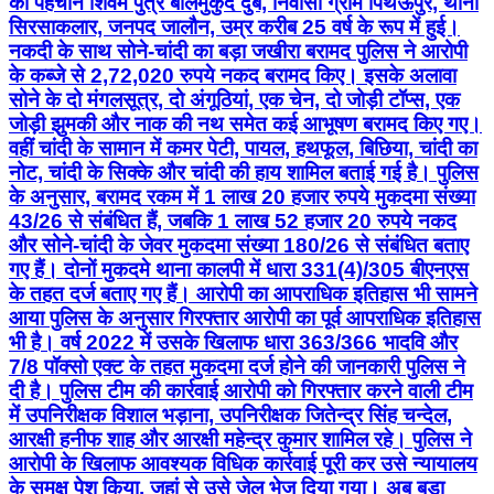
की पहचान शिवम पुत्र बालमुकुंद दुबे, निवासी ग्राम पिथऊपुर, थाना
सिरसाकलार, जनपद जालौन, उम्र करीब 25 वर्ष के रूप में हुई।
नकदी के साथ सोने-चांदी का बड़ा जखीरा बरामद पुलिस ने आरोपी
के कब्जे से 2,72,020 रुपये नकद बरामद किए। इसके अलावा
सोने के दो मंगलसूत्र, दो अंगूठियां, एक चेन, दो जोड़ी टॉप्स, एक
जोड़ी झुमकी और नाक की नथ समेत कई आभूषण बरामद किए गए।
वहीं चांदी के सामान में कमर पेटी, पायल, हथफूल, बिछिया, चांदी का
नोट, चांदी के सिक्के और चांदी की हाय शामिल बताई गई है। पुलिस
के अनुसार, बरामद रकम में 1 लाख 20 हजार रुपये मुकदमा संख्या
43/26 से संबंधित हैं, जबकि 1 लाख 52 हजार 20 रुपये नकद
और सोने-चांदी के जेवर मुकदमा संख्या 180/26 से संबंधित बताए
गए हैं। दोनों मुकदमे थाना कालपी में धारा 331(4)/305 बीएनएस
के तहत दर्ज बताए गए हैं। आरोपी का आपराधिक इतिहास भी सामने
आया पुलिस के अनुसार गिरफ्तार आरोपी का पूर्व आपराधिक इतिहास
भी है। वर्ष 2022 में उसके खिलाफ धारा 363/366 भादवि और
7/8 पॉक्सो एक्ट के तहत मुकदमा दर्ज होने की जानकारी पुलिस ने
दी है। पुलिस टीम की कार्रवाई आरोपी को गिरफ्तार करने वाली टीम
में उपनिरीक्षक विशाल भड़ाना, उपनिरीक्षक जितेन्द्र सिंह चन्देल,
आरक्षी हनीफ शाह और आरक्षी महेन्द्र कुमार शामिल रहे। पुलिस ने
आरोपी के खिलाफ आवश्यक विधिक कार्रवाई पूरी कर उसे न्यायालय
के समक्ष पेश किया, जहां से उसे जेल भेज दिया गया। अब बड़ा