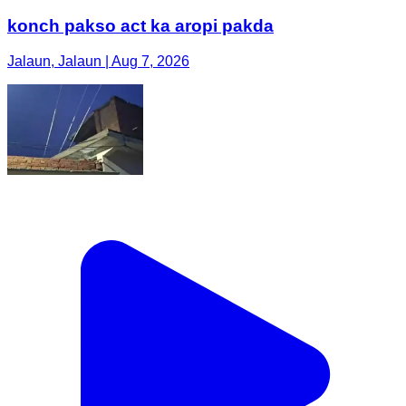
konch pakso act ka aropi pakda
Jalaun, Jalaun | Aug 7, 2026