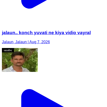
jalaun.. konch yuvati ne kiya vidio vayral
Jalaun, Jalaun | Aug 7, 2026