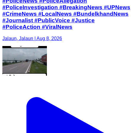
#PoliceNews #PoliceAllegation
#PoliceInvestigation #BreakingNews #UPNews
#CrimeNews #LocalNews #BundelkhandNews
#Journalist #PublicVoice #Justice
#PoliceAction #ViralNews
Jalaun, Jalaun | Aug 8, 2026