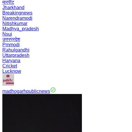
मारपीट
Jharkhand
Breakingnews
Narendramodi
Nitishkumar
Madhya_pradesh
Nsui
उत्तरप्रदेश
Pmmodi
Rahulgandhi
Uttarpradesh
Haryana
Cricket
Lucknow
madhogarhpublicnews