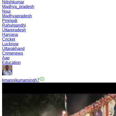
Nitishkumar
Madhya_pradesh
Nsui
Madhyapradesh
Pmmodi
Rahulgandhi
Uttarpradesh
Haryana
Cricket
Lucknow
Uttarakhand
Crimenews
Aap
Education
kmanojkumarsingh7