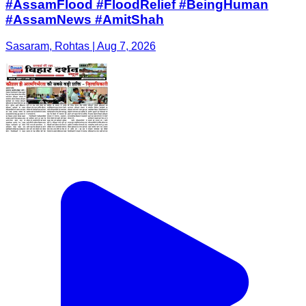
#AssamFlood #FloodRelief #BeingHuman
#AssamNews #AmitShah
Sasaram, Rohtas | Aug 7, 2026