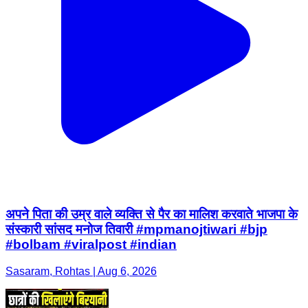
अपने पिता की उम्र वाले व्यक्ति से पैर का मालिश करवाते भाजपा के
संस्कारी सांसद मनोज तिवारी #mpmanojtiwari #bjp
#bolbam #viralpost #indian
Sasaram, Rohtas | Aug 6, 2026