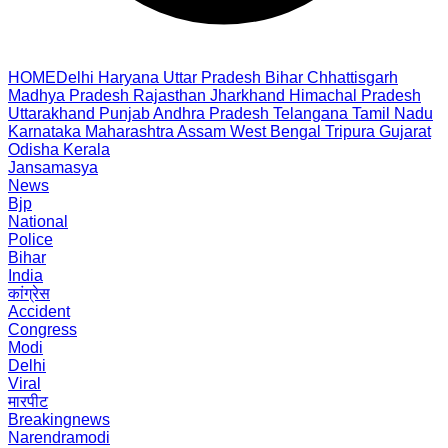
HOME
Delhi
Haryana
Uttar Pradesh
Bihar
Chhattisgarh
Madhya Pradesh
Rajasthan
Jharkhand
Himachal Pradesh
Uttarakhand
Punjab
Andhra Pradesh
Telangana
Tamil Nadu
Karnataka
Maharashtra
Assam
West Bengal
Tripura
Gujarat
Odisha
Kerala
Jansamasya
News
Bjp
National
Police
Bihar
India
कांग्रेस
Accident
Congress
Modi
Delhi
Viral
मारपीट
Breakingnews
Narendramodi