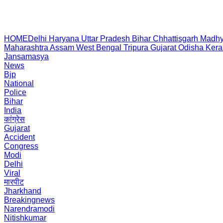
HOME
Delhi
Haryana
Uttar Pradesh
Bihar
Chhattisgarh
Madhy
Maharashtra
Assam
West Bengal
Tripura
Gujarat
Odisha
Kera
Jansamasya
News
Bjp
National
Police
Bihar
India
कांग्रेस
Gujarat
Accident
Congress
Modi
Delhi
Viral
मारपीट
Jharkhand
Breakingnews
Narendramodi
Nitishkumar