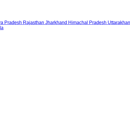
a Pradesh
Rajasthan
Jharkhand
Himachal Pradesh
Uttarakha
la