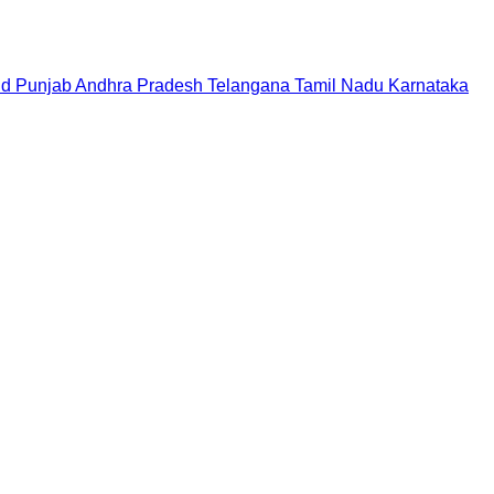
nd
Punjab
Andhra Pradesh
Telangana
Tamil Nadu
Karnataka