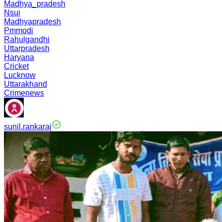
Madhya_pradesh
Nsui
Madhyapradesh
Pmmodi
Rahulgandhi
Uttarpradesh
Haryana
Cricket
Lucknow
Uttarakhand
Crimenews
sunil.rankaraj