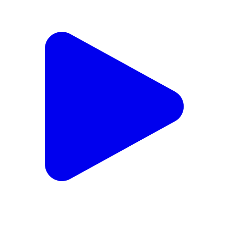
ದೇವನಹಳ್ಳಿ: ಹೊಸಕೋಟೆ ಅಪಘಾತ ಪ್ರಕರಣದಲ್ಲಿ ಸಾವನ್ನಪ್ಪಿದ
ಗಗನ್ ಮನೆಗೆ ಭೇಟಿನೀಡಿ ಸಾಂತ್ವನ ಹೇಳಿ ಜೆಡಿಎಸ್ ಜಿಲ್ಲಾಧ್ಯಕ್ಷ
ಮಂಜುನಾಥ್