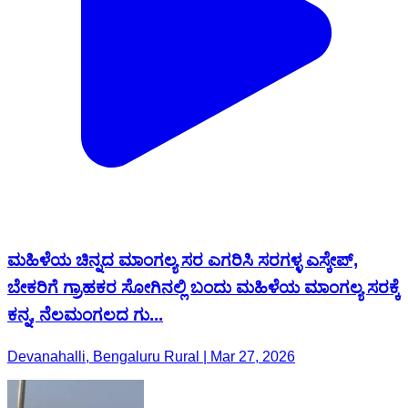
ಮಹಿಳೆಯ ಚಿನ್ನದ ಮಾಂಗಲ್ಯ ಸರ ಎಗರಿಸಿ ಸರಗಳ್ಳ ಎಸ್ಕೇಪ್,
ಬೇಕರಿಗೆ ಗ್ರಾಹಕರ ಸೋಗಿನಲ್ಲಿ ಬಂದು ಮಹಿಳೆಯ ಮಾಂಗಲ್ಯ ಸರಕ್ಕೆ
ಕನ್ನ, ನೆಲಮಂಗಲದ ಗು...
Devanahalli, Bengaluru Rural | Mar 27, 2026