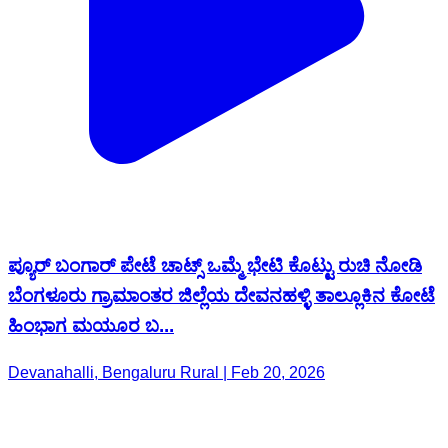
ಪ್ಯೂರ್ ಬಂಗಾರ್ ಪೇಟೆ ಚಾಟ್ಸ್ ಒಮ್ಮೆ ಭೇಟಿ ಕೊಟ್ಟು ರುಚಿ ನೋಡಿ
ಬೆಂಗಳೂರು ಗ್ರಾಮಾಂತರ ಜಿಲ್ಲೆಯ ದೇವನಹಳ್ಳಿ ತಾಲ್ಲೂಕಿನ ಕೋಟೆ
ಹಿಂಭಾಗ ಮಯೂರ ಬ...
Devanahalli, Bengaluru Rural | Feb 20, 2026