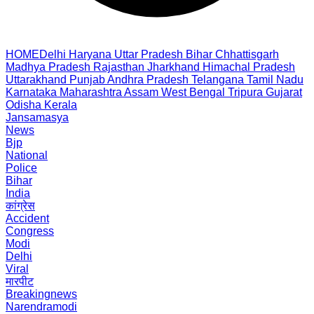
HOME
Delhi
Haryana
Uttar Pradesh
Bihar
Chhattisgarh
Madhya Pradesh
Rajasthan
Jharkhand
Himachal Pradesh
Uttarakhand
Punjab
Andhra Pradesh
Telangana
Tamil Nadu
Karnataka
Maharashtra
Assam
West Bengal
Tripura
Gujarat
Odisha
Kerala
Jansamasya
News
Bjp
National
Police
Bihar
India
कांग्रेस
Accident
Congress
Modi
Delhi
Viral
मारपीट
Breakingnews
Narendramodi