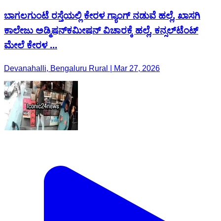
ಬಾಗಲಗುಂಟೆ ರಸ್ತೆಯಲ್ಲಿ ಕೇರಳ ಗ್ಯಾಂಗ್​ ನಡುವೆ ಹಲ್ಲೆ, ಖಾಸಗಿ
ಕಾಲೇಜು ಅಡ್ಮಿಷನ್​​ಕಮೀಷನ್ ವಿಚಾರಕ್ಕೆ ಹಲ್ಲೆ, ಕನ್ಸಲ್​ಟೆಂಟ್
ಮೇಲೆ ಕೇರಳ ...
Devanahalli, Bengaluru Rural | Mar 27, 2026