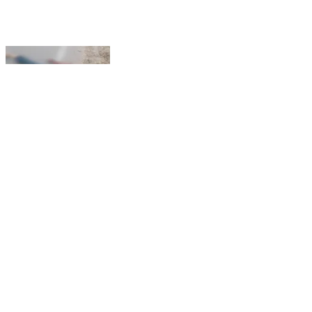
ದೇವನಹಳ್ಳಿ: ಐಬಸಾಪುರ ಬಳಿ ದ್ವಿಚಕ್ರ ವಾಹನಕ್ಕೆ ಅಪರಿಚಿತ
ವಾಹನ ಡಿಕ್ಕಿ ಮಾರುಕಟ್ಟೆಗೆ ಸೌತೆಕಾಯಿ ಸಾಗಿಸುತ್ತಿದ್ದ ವ್ಯಕ್ತಿ ಸಾವು