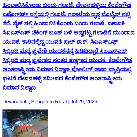
ಹಿಂಬಾಲಿಸಿಕೊಂಡು ಬಂದು ಗಲಾಟೆ. ದೇವನಹಳ್ಳಿಯ ಕೆಂಪೇಗೌಡ
ಏರ್ಪೋರ್ಟ್ ರಸ್ತೆಯಲ್ಲಿ ಗಲಾಟೆ. ಗಲಾಟೆಯ ದೃಶ್ಯ ಮೊಬೈಲ್ ನಲ್ಲಿ
ಸೆರೆ. ಬೈಕ್ ನಲ್ಲಿ ಹಿಂಬಾಲಿಸಿಕೊಂಡು ಬಂದು ಗಲಾಟೆ. ಏಕಾಏಕಿ
ಸಿಐಎಸ್ಎಪ್ ಚೆಕಿಂಗ್ ಬೂತ್ ಬಳಿ ಅಡ್ಡಗಟ್ಟಿ ಗಲಾಟೆಗೆ ಮುಂದಾದ
ಯುವಕ. ಕಾರಿನಲ್ಲಿದ್ದ ಯುವತಿ ಪುಲ್ ಶಾಕ್. ಸಿಐಎಸ್ಎಫ್
ಸಿಬ್ಬಂದಿ ಮಧ್ಯ ಪ್ರವೇಶಿ ಯುವಕನನ್ನ ಹಿಡಿದಿದ್ದಾರೆ ಸಿಐಎಸ್ಎಪ್
ಸಿಬ್ಬಂದಿ ಮಧ್ಯ ಪ್ರವೇಶದ ನಂತರ ತಣ್ಣಗಾದ ಯುವಕ. ಕೆಂಪೇಗೌಡ
ಅಂತರಾಷ್ಟ್ರೀಯ ವಿಮಾನ ನಿಲ್ದಾಣ ಪೋಲೀಸ್ ಠಾಣಾ ವ್ಯಾಪ್ತಿಯಲ್ಲಿ
ಘಟನೆ‌ ದೇವನಹಳ್ಳಿ ಸಮೀಪದ ಕೆಂಪೇಗೌಡ ಅಂತರಾಷ್ಟ್ರೀಯ
ವಿಮಾನ ನಿಲ್ದಾಣ
Devanahalli, Bengaluru Rural | Jul 29, 2026