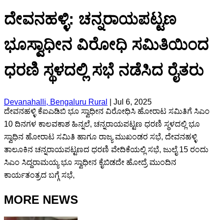
ದೇವನಹಳ್ಳಿ: ಚನ್ನರಾಯಪಟ್ಟಣ
ಭೂಸ್ವಾಧೀನ ವಿರೋಧಿ ಸಮಿತಿಯಿಂದ
ಧರಣಿ ಸ್ಥಳದಲ್ಲಿ ಸಭೆ ನಡೆಸಿದ ರೈತರು
Devanahalli, Bengaluru Rural
|
Jul 6, 2025
ದೇವನಹಳ್ಳಿ ಕೆಐಎಡಿಬಿ ಭೂ ಸ್ವಾಧೀನ ವಿರೋಧಿಸಿ ಹೋರಾಟ ಸಮಿತಿಗೆ ಸಿಎಂ‌
10 ದಿನಗಳ ಕಾಲವಕಾಶ ಹಿನ್ನಲೆ, ಚನ್ನರಾಯಪಟ್ಟಣ ಧರಣಿ ಸ್ಥಳದಲ್ಲಿ ಭೂ
ಸ್ವಾಧಿನ ಹೋರಾಟ ಸಮಿತಿ‌ ಹಾಗೂ ರಾಜ್ಯ ಮುಖಂಡರ ಸಭೆ, ದೇವನಹಳ್ಳಿ
ತಾಲೂಕಿನ ಚನ್ನರಾಯಪಟ್ಟಣದ ಧರಣಿ ವೇದಿಕೆಯಲ್ಲಿ ಸಭೆ, ಜುಲೈ 15 ರಂದು
ಸಿಎಂ ಸಿದ್ದರಾಮಯ್ಯ ಭೂ ಸ್ವಾಧೀನ ಕೈಬಿಡದೇ ಹೋದ್ರೆ ಮುಂದಿನ
ಕಾರ್ಯತಂತ್ರದ ಬಗ್ಗೆ ಸಭೆ,
MORE NEWS