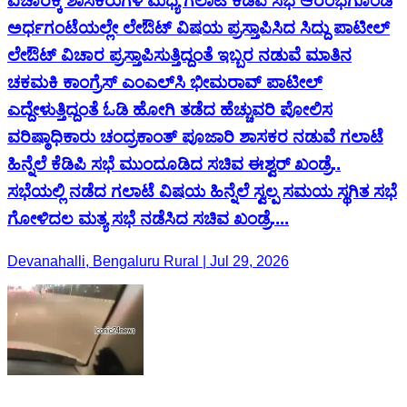
ವಿಚಾರಕ್ಕೆ ಶಾಸಕರುಗಳ ಮಧ್ಯೆ ಗಲಾಟೆ ಕೆಡಿಪಿ ಸಭೆ ಆರಂಭಗೊಂಡ
ಅರ್ಧಗಂಟೆಯಲ್ಲೇ ಲೇಔಟ್ ವಿಷಯ ಪ್ರಸ್ತಾಪಿಸಿದ ಸಿದ್ದು ಪಾಟೀಲ್
ಲೇಔಟ್ ವಿಚಾರ ಪ್ರಸ್ತಾಪಿಸುತ್ತಿದ್ದಂತೆ ಇಬ್ಬರ ನಡುವೆ ಮಾತಿನ
ಚಕಮಕಿ ಕಾಂಗ್ರೆಸ್ ಎಂಎಲ್‌ಸಿ ಭೀಮರಾವ್ ಪಾಟೀಲ್
ಎದ್ದೇಳುತ್ತಿದ್ದಂತೆ ಓಡಿ ಹೋಗಿ ತಡೆದ ಹೆಚ್ಚುವರಿ ಪೋಲಿಸ
ವರಿಷ್ಠಾಧಿಕಾರು ಚಂದ್ರಕಾಂತ್ ಪೂಜಾರಿ ಶಾಸಕರ ನಡುವೆ ಗಲಾಟೆ
ಹಿನ್ನೆಲೆ ಕೆಡಿಪಿ ಸಭೆ ಮುಂದೂಡಿದ ಸಚಿವ ಈಶ್ವರ್ ಖಂಡ್ರೆ..
ಸಭೆಯಲ್ಲಿ ನಡೆದ ಗಲಾಟೆ ವಿಷಯ ಹಿನ್ನೆಲೆ ಸ್ವಲ್ಪ ಸಮಯ ಸ್ಥಗಿತ ಸಭೆ
ಗೋಳಿದಲ ಮತ್ಯ ಸಭೆ ನಡೆಸಿದ ಸಚಿವ ಖಂಡ್ರೆ....
Devanahalli, Bengaluru Rural | Jul 29, 2026