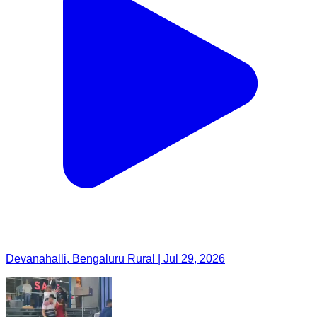
Devanahalli, Bengaluru Rural | Jul 29, 2026