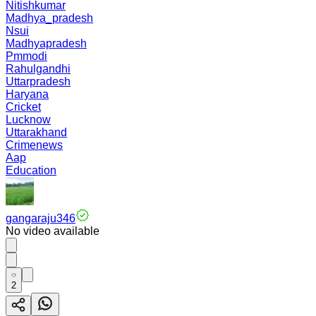
Nitishkumar
Madhya_pradesh
Nsui
Madhyapradesh
Pmmodi
Rahulgandhi
Uttarpradesh
Haryana
Cricket
Lucknow
Uttarakhand
Crimenews
Aap
Education
gangaraju346
No video available
2