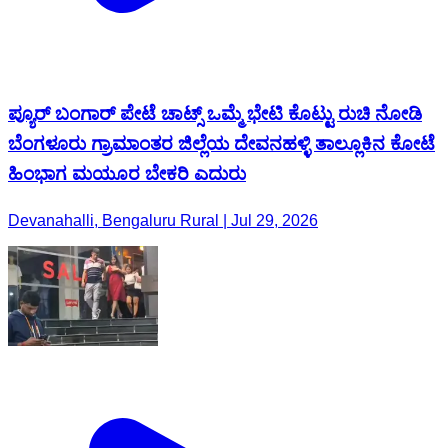
ಪ್ಯೂರ್ ಬಂಗಾರ್ ಪೇಟೆ ಚಾಟ್ಸ್ ಒಮ್ಮೆ ಭೇಟಿ ಕೊಟ್ಟು ರುಚಿ ನೋಡಿ
ಬೆಂಗಳೂರು ಗ್ರಾಮಾಂತರ ಜಿಲ್ಲೆಯ ದೇವನಹಳ್ಳಿ ತಾಲ್ಲೂಕಿನ ಕೋಟೆ
ಹಿಂಭಾಗ ಮಯೂರ ಬೇಕರಿ ಎದುರು
Devanahalli, Bengaluru Rural | Jul 29, 2026