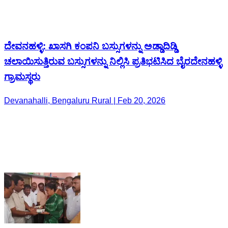
ದೇವನಹಳ್ಳಿ: ಖಾಸಗಿ‌ ಕಂಪನಿ ಬಸ್ಸುಗಳನ್ನು ಅಡ್ಡಾದಿಡ್ಡಿ
ಚಲಾಯಿಸುತ್ತಿರುವ ಬಸ್ಸುಗಳನ್ನು ನಿಲ್ಲಿಸಿ ಪ್ರತಿಭಟಿಸಿದ ಬೈರದೇನಹಳ್ಳಿ
ಗ್ರಾಮಸ್ಥರು
Devanahalli, Bengaluru Rural | Feb 20, 2026