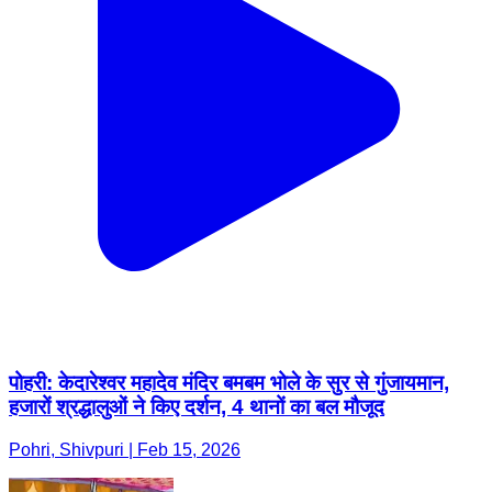
पोहरी: केदारेश्वर महादेव मंदिर बमबम भोले के सुर से गुंजायमान,
हजारों श्रद्धालुओं ने किए दर्शन, 4 थानों का बल मौजूद
Pohri, Shivpuri | Feb 15, 2026