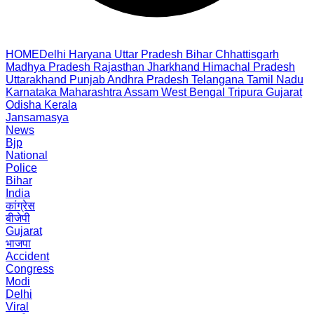
HOME
Delhi
Haryana
Uttar Pradesh
Bihar
Chhattisgarh
Madhya Pradesh
Rajasthan
Jharkhand
Himachal Pradesh
Uttarakhand
Punjab
Andhra Pradesh
Telangana
Tamil Nadu
Karnataka
Maharashtra
Assam
West Bengal
Tripura
Gujarat
Odisha
Kerala
Jansamasya
News
Bjp
National
Police
Bihar
India
कांग्रेस
बीजेपी
Gujarat
भाजपा
Accident
Congress
Modi
Delhi
Viral