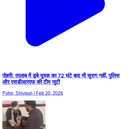
पोहरी: तालाब में डूबे युवक का 72 घंटे बाद भी सुराग नहीं, पुलिस
और एसडीआरएफ की टीम जुटी
Pohri, Shivpuri | Feb 20, 2026