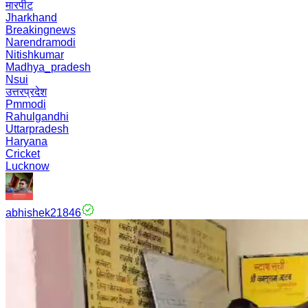
मारपीट
Jharkhand
Breakingnews
Narendramodi
Nitishkumar
Madhya_pradesh
Nsui
उत्तरप्रदेश
Pmmodi
Rahulgandhi
Uttarpradesh
Haryana
Cricket
Lucknow
abhishek21846