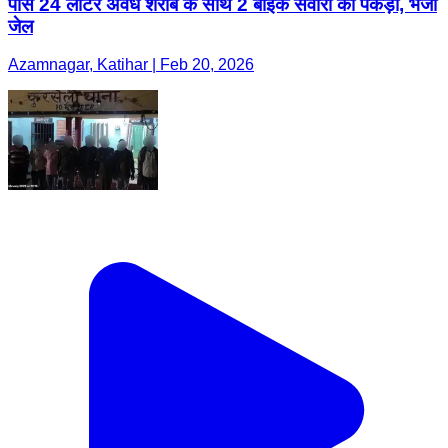
पास 24 लीटर अवैध शराब के साथ 2 बाइक सवारों को पकड़ा, भेजा
जेल
Azamnagar, Katihar | Feb 20, 2026