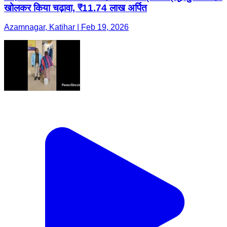
खोलकर किया चढ़ावा, ₹11.74 लाख अर्पित
Azamnagar, Katihar | Feb 19, 2026