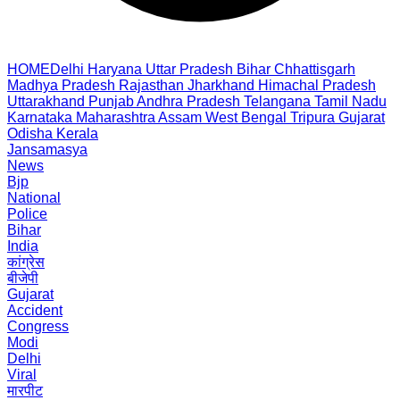
HOME
Delhi
Haryana
Uttar Pradesh
Bihar
Chhattisgarh
Madhya Pradesh
Rajasthan
Jharkhand
Himachal Pradesh
Uttarakhand
Punjab
Andhra Pradesh
Telangana
Tamil Nadu
Karnataka
Maharashtra
Assam
West Bengal
Tripura
Gujarat
Odisha
Kerala
Jansamasya
News
Bjp
National
Police
Bihar
India
कांग्रेस
बीजेपी
Gujarat
Accident
Congress
Modi
Delhi
Viral
मारपीट