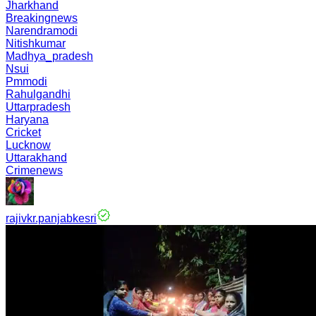
Jharkhand
Breakingnews
Narendramodi
Nitishkumar
Madhya_pradesh
Nsui
Pmmodi
Rahulgandhi
Uttarpradesh
Haryana
Cricket
Lucknow
Uttarakhand
Crimenews
rajivkr.panjabkesri