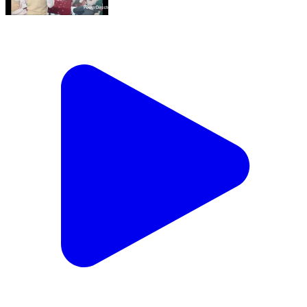
आज़मनगर: आजमनगर: सांसद तारिक अनवर ने बिग्गी टोला में
चलाया जनसंपर्क अभियान, लोगों की समस्याएं जानीं
Azamnagar, Katihar | Feb 17, 2026