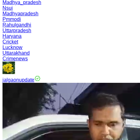
Madhya_pradesh
Nsui
Madhyapradesh
Pmmodi
Rahulgandhi
Uttarpradesh
Haryana
Cricket
Lucknow
Uttarakhand
Crimenews
jalgaonupdate