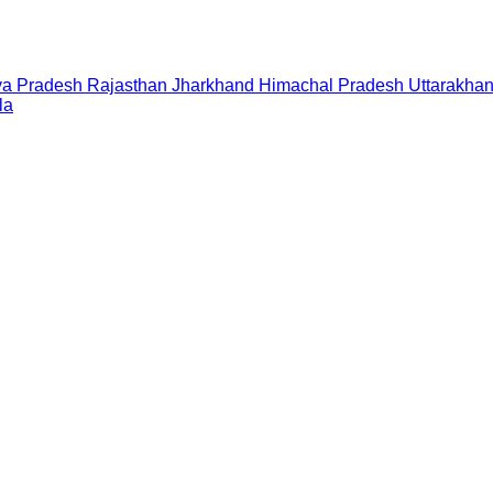
a Pradesh
Rajasthan
Jharkhand
Himachal Pradesh
Uttarakha
la