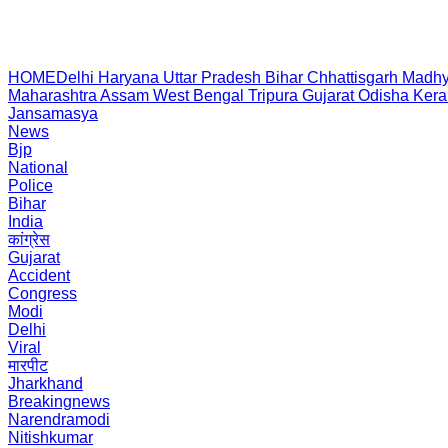
HOME
Delhi
Haryana
Uttar Pradesh
Bihar
Chhattisgarh
Madhy
Maharashtra
Assam
West Bengal
Tripura
Gujarat
Odisha
Kera
Jansamasya
News
Bjp
National
Police
Bihar
India
कांग्रेस
Gujarat
Accident
Congress
Modi
Delhi
Viral
मारपीट
Jharkhand
Breakingnews
Narendramodi
Nitishkumar