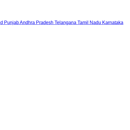
nd
Punjab
Andhra Pradesh
Telangana
Tamil Nadu
Karnataka