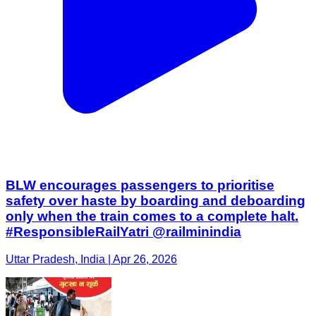
BLW encourages passengers to prioritise
safety over haste by boarding and deboarding
only when the train comes to a complete halt.
#ResponsibleRailYatri @railminindia
Uttar Pradesh, India | Apr 26, 2026