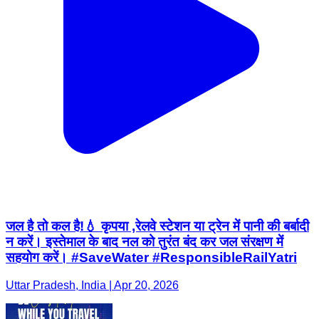
जल है तो कल है!💧 कृपया ,रेलवे स्टेशन या ट्रेन में पानी की बर्बादी
न करें। इस्तेमाल के बाद नल को तुरंत बंद कर जल संरक्षण में
सहयोग करें। #SaveWater #ResponsibleRailYatri
Uttar Pradesh, India | Apr 20, 2026