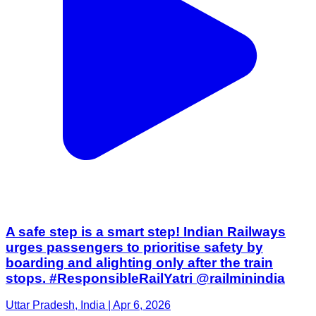
A safe step is a smart step! Indian Railways
urges passengers to prioritise safety by
boarding and alighting only after the train
stops. #ResponsibleRailYatri @railminindia
Uttar Pradesh, India | Apr 6, 2026