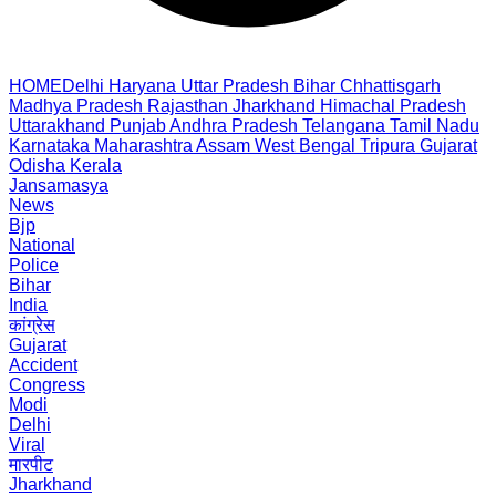
HOME
Delhi
Haryana
Uttar Pradesh
Bihar
Chhattisgarh
Madhya Pradesh
Rajasthan
Jharkhand
Himachal Pradesh
Uttarakhand
Punjab
Andhra Pradesh
Telangana
Tamil Nadu
Karnataka
Maharashtra
Assam
West Bengal
Tripura
Gujarat
Odisha
Kerala
Jansamasya
News
Bjp
National
Police
Bihar
India
कांग्रेस
Gujarat
Accident
Congress
Modi
Delhi
Viral
मारपीट
Jharkhand