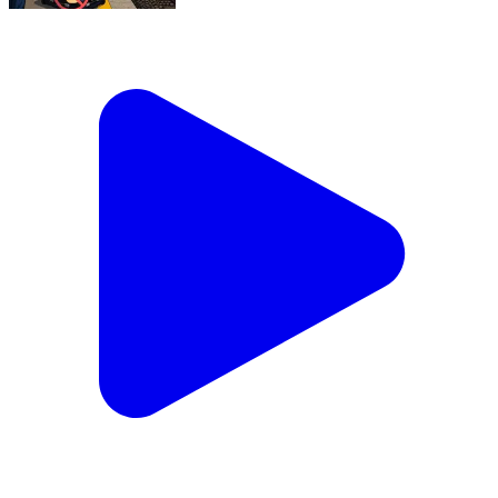
ट्रेन में यात्रा के दौरान हमेशा सतर्क और सजग रहें⚠🚨 प्लेटफॉर्म
या ट्रेन में संदिग्ध गतिविधि या वस्तु दिखे तो छुएं नहीं बल्कि तुरंत
139 पर कॉल कर RPF को सूचित करें ।
#ResponsibleRailYatri #Call139