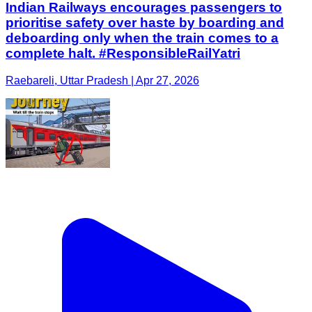
Indian Railways encourages passengers to
prioritise safety over haste by boarding and
deboarding only when the train comes to a
complete halt. #ResponsibleRailYatri
Raebareli, Uttar Pradesh | Apr 27, 2026