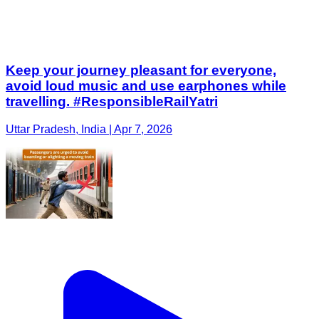
Keep your journey pleasant for everyone,
avoid loud music and use earphones while
travelling. #ResponsibleRailYatri
Uttar Pradesh, India | Apr 7, 2026