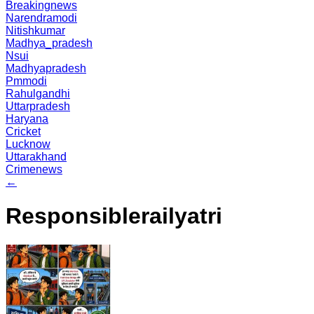
Breakingnews
Narendramodi
Nitishkumar
Madhya_pradesh
Nsui
Madhyapradesh
Pmmodi
Rahulgandhi
Uttarpradesh
Haryana
Cricket
Lucknow
Uttarakhand
Crimenews
←
Responsiblerailyatri