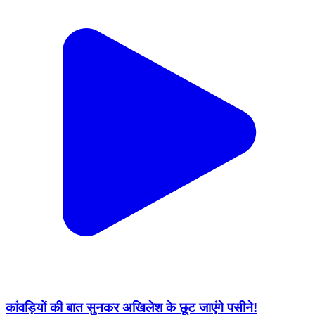
कांवड़ियों की बात सुनकर अखिलेश के छूट जाएंगे पसीने!
#kanwaryatra #bhakti #shiv #viralreels #reels
Uttar Pradesh, India | Aug 4, 2026