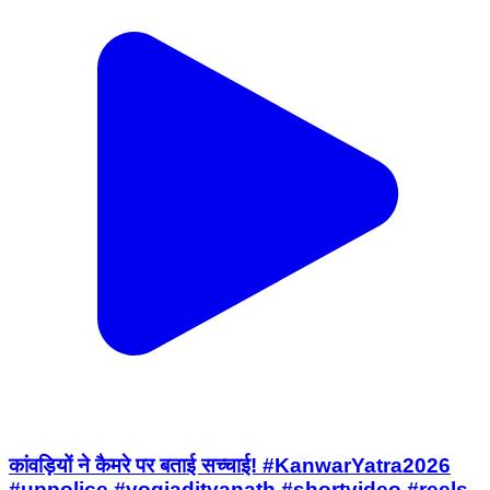
कांवड़ियों ने कैमरे पर बताई सच्चाई! #KanwarYatra2026
#uppolice #yogiadityanath #shortvideo #reels