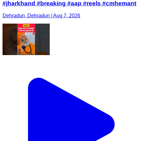
#jharkhand #breaking #aap #reels #cmhemant
Dehradun, Dehradun | Aug 7, 2026