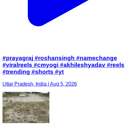
#prayagraj #roshansingh #namechange
#viralreels #cmyogi #akhileshyadav #reels
#trending #shorts #yt
Uttar Pradesh, India | Aug 5, 2026