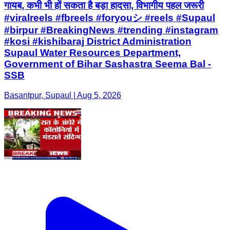
गायब, कभी भी हों सकता है बड़ा हादसा, विभागीय पहल जरूरी
#viralreels #fbreels #foryouシ #reels #Supaul
#birpur #BreakingNews #trending #instagram
#kosi #kishibaraj District Administration
Supaul Water Resources Department,
Government of Bihar Sashastra Seema Bal -
SSB
Basantpur, Supaul | Aug 5, 2026