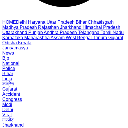
HOME
Delhi
Haryana
Uttar Pradesh
Bihar
Chhattisgarh
Madhya Pradesh
Rajasthan
Jharkhand
Himachal Pradesh
Uttarakhand
Punjab
Andhra Pradesh
Telangana
Tamil Nadu
Karnataka
Maharashtra
Assam
West Bengal
Tripura
Gujarat
Odisha
Kerala
Jansamasya
News
Bjp
National
Police
Bihar
India
कांग्रेस
Gujarat
Accident
Congress
Modi
Delhi
Viral
मारपीट
Jharkhand