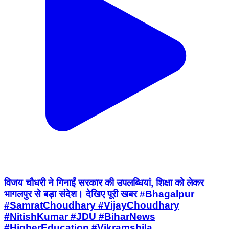
विजय चौधरी ने गिनाईं सरकार की उपलब्धियां, शिक्षा को लेकर
भागलपुर से बड़ा संदेश। देखिए पूरी खबर #Bhagalpur
#SamratChoudhary #VijayChoudhary
#NitishKumar #JDU #BiharNews
#HigherEducation #Vikramshila
#BiharEducation #DegreeCollege
#YouthEmpowerment #ViksitBihar
#BreakingNews #BiharPolitics #duptycmbihar
#NewsUpdate #bhagalpursmartcity
#kahalgoan #bihar #BiharNews #post #CM