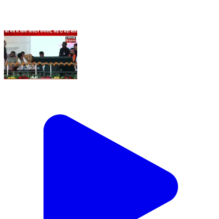
भागलपुर सांसद अजय मंडल ने CM सम्राट चौधरी का मंच से
किया जोरदार धन्यवाद, कह दी बड़ी बात!
#AjayKumarMandal #SamratChoudhary