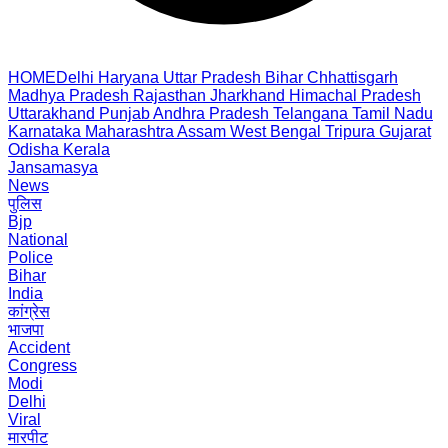
HOME
Delhi
Haryana
Uttar Pradesh
Bihar
Chhattisgarh
Madhya Pradesh
Rajasthan
Jharkhand
Himachal Pradesh
Uttarakhand
Punjab
Andhra Pradesh
Telangana
Tamil Nadu
Karnataka
Maharashtra
Assam
West Bengal
Tripura
Gujarat
Odisha
Kerala
Jansamasya
News
पुलिस
Bjp
National
Police
Bihar
India
कांग्रेस
भाजपा
Accident
Congress
Modi
Delhi
Viral
मारपीट