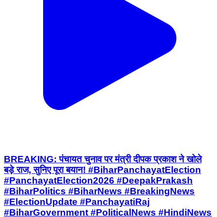
BREAKING: पंचायत चुनाव पर मंत्री दीपक प्रकाश ने खोले
बड़े राज, सुनिए पूरा बयान! #BiharPanchayatElection
#PanchayatElection2026 #DeepakPrakash
#BiharPolitics #BiharNews #BreakingNews
#ElectionUpdate #PanchayatiRaj
#BiharGovernment #PoliticalNews #HindiNews