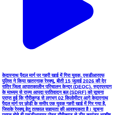
केदारनाथ पैदल मार्ग पर गहरी खाई में गिरा युवक, एसडीआरएफ
पुलिस ने किया खतरनाक रेस्क्यू, बीती 15 जुलाई 2026 की देर
रात्रि जिला आपातकालीन परिचालन केन्द्र (DEOC), रुद्रप्रयाग
के माध्यम से राज्य आपदा प्रतिवादन बल (SDRF) को सूचना
प्राप्त हुई कि गौरीकुण्ड से लगभग 02 किलोमीटर आगे केदारनाथ
पैदल मार्ग पर छोड़ी के समीप एक युवक गहरी खाई में गिर गया है,
जिसके रेस्क्यू हेतु तत्काल सहायता की आवश्यकता है। सूचना
प्राप्त होते ही एसडीआरएफ पोस्ट गौरीकुण्ड से टीम कमांडर आशीष
डिमरी के नेतृत्व में एक रेस्क्यू टीम आवश्यक बचाव उपकरणों के
साथ घटनास्थल के लिए रवाना हुई। घटनास्थल पर पहुँचकर
एसडीआरएफ टीम ने स्थानीय पुलिस, DDRF एवं YMF के साथ
समन्वय स्थापित करते हुए सघन खोज एवं बचाव अभियान प्रारम्भ
किया। अत्यंत दुर्गम एवं चुनौतीपूर्ण परिस्थितियों के बीच