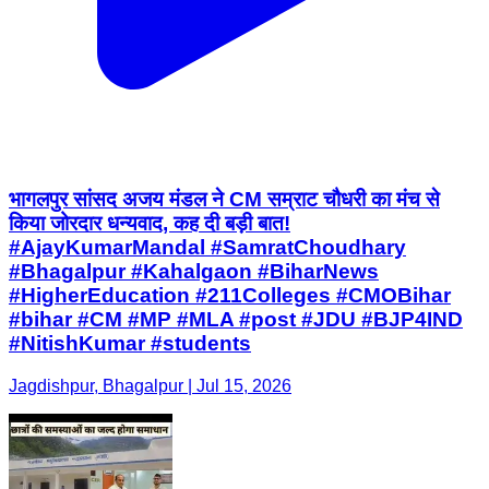
#Bhagalpur #Kahalgaon #BiharNews
#HigherEducation #211Colleges #CMOBihar
#bihar #CM #MP #MLA #post #JDU #BJP4IND
#NitishKumar #students
Jagdishpur, Bhagalpur | Jul 15, 2026