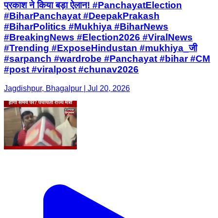
प्रकाश ने किया बड़ा ऐलान! #PanchayatElection
#BiharPanchayat #DeepakPrakash
#BiharPolitics #Mukhiya #BiharNews
#BreakingNews #Election2026 #ViralNews
#Trending #ExposeHindustan #mukhiya_जी
#sarpanch #wardrobe #Panchayat #bihar #CM
#post #viralpost #chunav2026
Jagdishpur, Bhagalpur | Jul 20, 2026