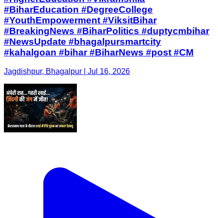
Jagdishpur, Bhagalpur | Jul 16, 2026