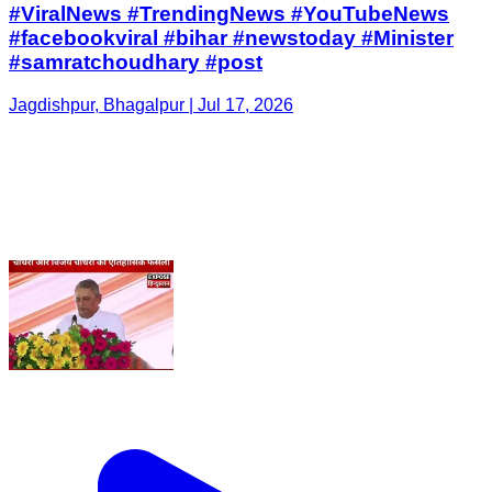
#ViralNews #TrendingNews #YouTubeNews
#facebookviral #bihar #newstoday #Minister
#samratchoudhary #post
Jagdishpur, Bhagalpur | Jul 17, 2026