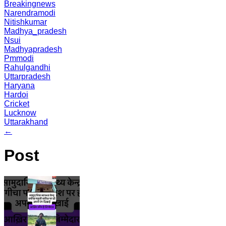
Breakingnews
Narendramodi
Nitishkumar
Madhya_pradesh
Nsui
Madhyapradesh
Pmmodi
Rahulgandhi
Uttarpradesh
Haryana
Hardoi
Cricket
Lucknow
Uttarakhand
←
Post