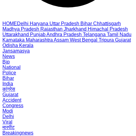
HOME
Delhi
Haryana
Uttar Pradesh
Bihar
Chhattisgarh
Madhya Pradesh
Rajasthan
Jharkhand
Himachal Pradesh
Uttarakhand
Punjab
Andhra Pradesh
Telangana
Tamil Nadu
Karnataka
Maharashtra
Assam
West Bengal
Tripura
Gujarat
Odisha
Kerala
Jansamasya
News
Bjp
National
Police
Bihar
India
कांग्रेस
Gujarat
Accident
Congress
Modi
Delhi
Viral
मारपीट
Breakingnews