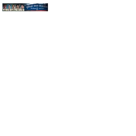
गड़े धन का खूनी रहस्य? 21 नरब@लि का खौफ ! #Kasdol
#MysteryDeaths #cgnews
Chhattisgarh, India | Jun 20, 2026