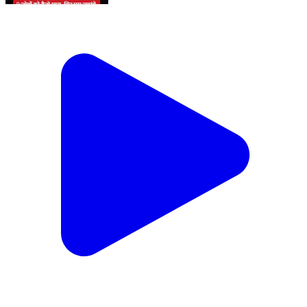
देखिए सुहागा से आठ लोगों को कैसे मा/रा #खरवे #kasdol
#balodabazar #सीरियलकिलर #छत्तीसगढ़
Dhamtari, Dhamtari | Jun 24, 2026