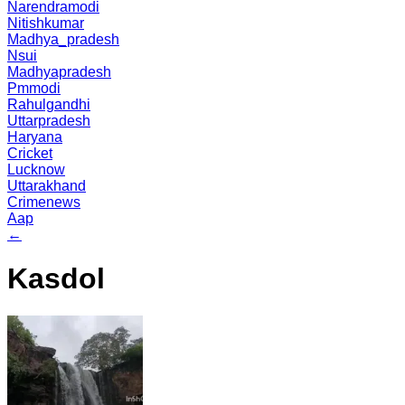
Narendramodi
Nitishkumar
Madhya_pradesh
Nsui
Madhyapradesh
Pmmodi
Rahulgandhi
Uttarpradesh
Haryana
Cricket
Lucknow
Uttarakhand
Crimenews
Aap
←
Kasdol