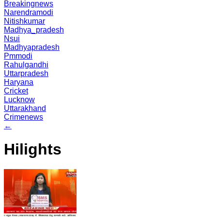
Breakingnews
Narendramodi
Nitishkumar
Madhya_pradesh
Nsui
Madhyapradesh
Pmmodi
Rahulgandhi
Uttarpradesh
Haryana
Cricket
Lucknow
Uttarakhand
Crimenews
←
Hilights