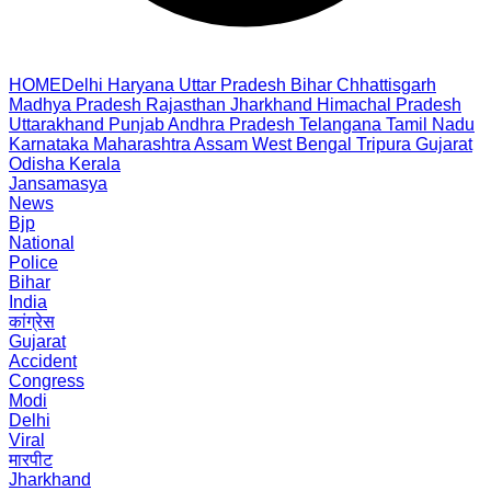
HOME
Delhi
Haryana
Uttar Pradesh
Bihar
Chhattisgarh
Madhya Pradesh
Rajasthan
Jharkhand
Himachal Pradesh
Uttarakhand
Punjab
Andhra Pradesh
Telangana
Tamil Nadu
Karnataka
Maharashtra
Assam
West Bengal
Tripura
Gujarat
Odisha
Kerala
Jansamasya
News
Bjp
National
Police
Bihar
India
कांग्रेस
Gujarat
Accident
Congress
Modi
Delhi
Viral
मारपीट
Jharkhand