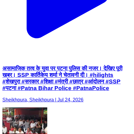
असामाजिक तत्व के युवा पर पटना पुलिस की नजर। देखिए पूरी
खबर। SSP कार्तिकेय शर्मा ने चेतावनी दी। #hilights
#शेखपुरा #सरकार #शिक्षा #मंत्री #छात्र #आंदोलन #SSP
#पटना #Patna Bihar Police #PatnaPolice
Sheikhpura, Sheikhpura | Jul 24, 2026