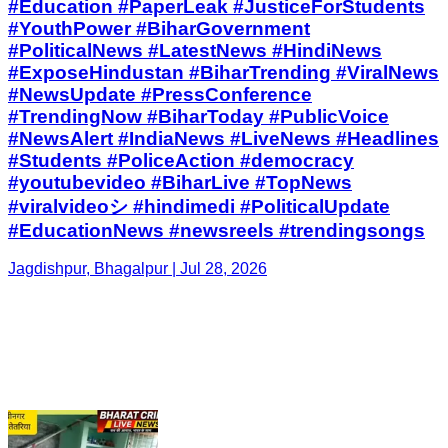
#Education #PaperLeak #JusticeForStudents
#YouthPower #BiharGovernment
#PoliticalNews #LatestNews #HindiNews
#ExposeHindustan #BiharTrending #ViralNews
#NewsUpdate #PressConference
#TrendingNow #BiharToday #PublicVoice
#NewsAlert #IndiaNews #LiveNews #Headlines
#Students #PoliceAction #democracy
#youtubevideo #BiharLive #TopNews
#viralvideoシ #hindimedi #PoliticalUpdate
#EducationNews #newsreels #trendingsongs
Jagdishpur, Bhagalpur | Jul 28, 2026