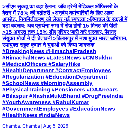
>सीएम सुक्खू का बड़ा ऐलान: जॉब ट्रेनी मेडिकल ऑफिसरों के
वेतन में 78% की बढ़ोतरी >अनुबंध कर्मचारियों के लिए अहम
अपडेट, नियमितीकरण को लेकर नई स्पष्टता >हिमाचल के स्कूलों में
बड़ा बदलाव: अब प्रार्थना सभा में रोज़ होगी 15 मिनट की पीटी
>15 अगस्त तक 15% डीए एरियर जारी करे सरकार, पेंशनर
संयुक्त मोर्चा ने दी चेतावनी >बिलासपुर में नशा मुक्त भारत अभियान,
उपायुक्त राहुल कुमार ने युवाओं को किया जागरूक
#BreakingNews #HimachalPradesh
#HimachalNews #LatestNews #CMSukhu
#MedicalOfficers #SalaryHike
#HealthDepartment #ContractEmployees
#Regularization #EducationDepartment
#SchoolNews #MorningAssembly
#PhysicalTraining #Pensioners #DAArrears
#Bilaspur #NashaMuktBharat #DrugFreeIndia
#YouthAwareness #RahulKumar
#GovernmentEmployees #EducationNews
#HealthNews #IndiaNews
Chamba, Chamba | Aug 5, 2026