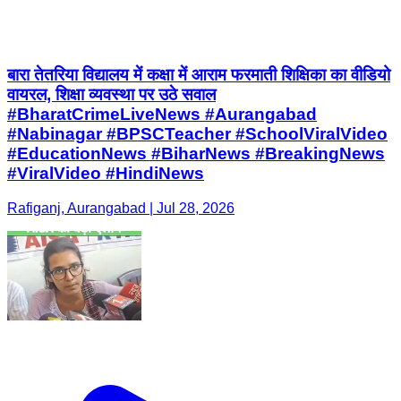
#BharatCrimeLiveNews #Aurangabad
#Nabinagar #BPSCTeacher #SchoolViralVideo
#EducationNews #BiharNews #BreakingNews
#ViralVideo #HindiNews
Rafiganj, Aurangabad | Jul 28, 2026