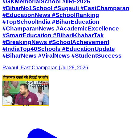
#GKMemorialSchool #IIRF2026
#BiharNo1School #Sugauli #EastChamparan
#EducationNews #SchoolRanking
#TopSchoolIndia #BiharEducation
#ChamparanNews #AcademicExcellence
#SmartEducation #BihariKhabarTak
#BreakingNews #SchoolAchievement
#IndiaTop40Schools #EducationUpdate
#BiharNews #ViralNews #StudentSuccess
Raxaul, East Champaran | Jul 28, 2026