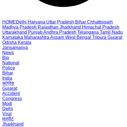
HOME
Delhi
Haryana
Uttar Pradesh
Bihar
Chhattisgarh
Madhya Pradesh
Rajasthan
Jharkhand
Himachal Pradesh
Uttarakhand
Punjab
Andhra Pradesh
Telangana
Tamil Nadu
Karnataka
Maharashtra
Assam
West Bengal
Tripura
Gujarat
Odisha
Kerala
Jansamasya
News
Bjp
National
Police
Bihar
India
कांग्रेस
Gujarat
Accident
Congress
Modi
Delhi
Viral
मारपीट
Jharkhand