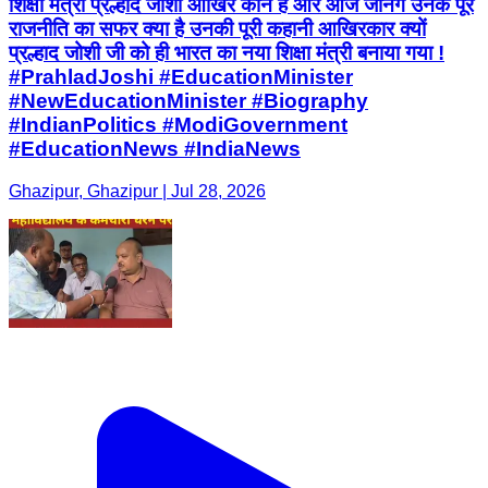
शिक्षा मंत्री प्रल्हाद जोशी आखिर कौन है और आज जानेंगे उनके पूरे
राजनीति का सफर क्या है उनकी पूरी कहानी आखिरकार क्यों
प्रल्हाद जोशी जी को ही भारत का नया शिक्षा मंत्री बनाया गया !
#PrahladJoshi #EducationMinister
#NewEducationMinister #Biography
#IndianPolitics #ModiGovernment
#EducationNews #IndiaNews
Ghazipur, Ghazipur | Jul 28, 2026