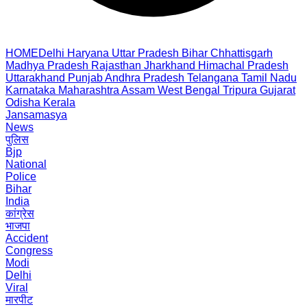
HOME
Delhi
Haryana
Uttar Pradesh
Bihar
Chhattisgarh
Madhya Pradesh
Rajasthan
Jharkhand
Himachal Pradesh
Uttarakhand
Punjab
Andhra Pradesh
Telangana
Tamil Nadu
Karnataka
Maharashtra
Assam
West Bengal
Tripura
Gujarat
Odisha
Kerala
Jansamasya
News
पुलिस
Bjp
National
Police
Bihar
India
कांग्रेस
भाजपा
Accident
Congress
Modi
Delhi
Viral
मारपीट