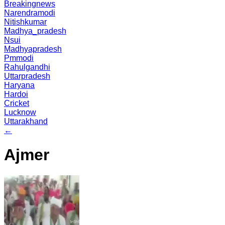
Breakingnews
Narendramodi
Nitishkumar
Madhya_pradesh
Nsui
Madhyapradesh
Pmmodi
Rahulgandhi
Uttarpradesh
Haryana
Hardoi
Cricket
Lucknow
Uttarakhand
←
Ajmer