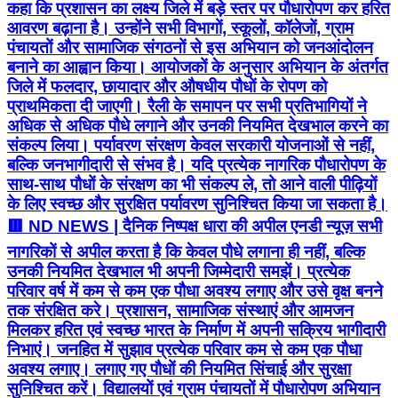
प्राथमिकता दी जाएगी। रैली के समापन पर सभी प्रतिभागियों ने
अधिक से अधिक पौधे लगाने और उनकी नियमित देखभाल करने का
संकल्प लिया। पर्यावरण संरक्षण केवल सरकारी योजनाओं से नहीं,
बल्कि जनभागीदारी से संभव है। यदि प्रत्येक नागरिक पौधारोपण के
साथ-साथ पौधों के संरक्षण का भी संकल्प ले, तो आने वाली पीढ़ियों
के लिए स्वच्छ और सुरक्षित पर्यावरण सुनिश्चित किया जा सकता है।
🟥 ND NEWS | दैनिक निष्पक्ष धारा की अपील एनडी न्यूज़ सभी
नागरिकों से अपील करता है कि केवल पौधे लगाना ही नहीं, बल्कि
उनकी नियमित देखभाल भी अपनी जिम्मेदारी समझें। प्रत्येक
परिवार वर्ष में कम से कम एक पौधा अवश्य लगाए और उसे वृक्ष बनने
तक संरक्षित करे। प्रशासन, सामाजिक संस्थाएं और आमजन
मिलकर हरित एवं स्वच्छ भारत के निर्माण में अपनी सक्रिय भागीदारी
निभाएं। जनहित में सुझाव प्रत्येक परिवार कम से कम एक पौधा
अवश्य लगाए। लगाए गए पौधों की नियमित सिंचाई और सुरक्षा
सुनिश्चित करें। विद्यालयों एवं ग्राम पंचायतों में पौधारोपण अभियान
नियमित रूप से चलाए जाएं। फलदार एवं स्थानीय प्रजातियों के
पौधों को प्राथमिकता दी जाए। पर्यावरण संरक्षण को जनआंदोलन
बनाने में युवाओं की सक्रिय भागीदारी बढ़ाई जाए। 👇👇👇
#NDNews #दैनिकनिष्पक्षधारा #Banda #Vriksharopan
#TreePlantation #EkPedMaaKeNaam