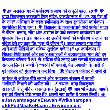
🌳🌿 जसवंतनगर में पर्यावरण संरक्षण की अनूठी पहल! 🌿🌳 💚
दादा शिवकुमार सरस्वती शिशु मंदिर, जसवंतनगर में "🌱 एक पेड़ माँ
के नाम" अभियान के तहत हर्षोल्लास के साथ वृक्षारोपण कार्यक्रम
आयोजित किया गया। 🌳 विद्यालय के प्रधानाचार्य श्री अमित यादव
ने पीपल, बरगद, नीम और अशोक के पौधे लगाकर कार्यक्रम का
शुभारंभ किया। इस अवसर पर उन्होंने बच्चों को पर्यावरण संरक्षण का
संदेश देते हुए कहा कि "वृक्ष ही जीवन हैं। आज लगाया गया पौधा
आने वाली पीढ़ियों का भविष्य सुरक्षित करेगा।" 🌿 कार्यक्रम में
शिक्षक-शिक्षिकाओं और छात्र-छात्राओं ने उत्साहपूर्वक भाग लेते हुए
विद्यालय परिसर में 51 से अधिक पौधे लगाए और उनकी देखभाल का
संकल्प लिया। बच्चों ने "धरती माँ बचाओ, पेड़ लगाओ" के नारों से
पूरे परिसर को गुंजायमान कर दिया। 🌍 विद्यालय परिवार ने सभी से
अधिक से अधिक पौधे लगाने और पर्यावरण संरक्षण में अपनी
भागीदारी निभाने की अपील की। 📍 स्थान: दादा शिवकुमार
सरस्वती शिशु मंदिर, जसवंतनगर (इटावा) 💬 आप भी बताइए, आपने
इस वर्ष कितने पौधे लगाए हैं? अपनी राय कमेंट में जरूर लिखें। 🌱
#Jaswantnagar #Etawah #Vriksharopan
#EkPedMaaKeNaam #Environment