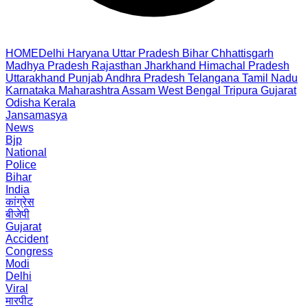
HOME
Delhi
Haryana
Uttar Pradesh
Bihar
Chhattisgarh
Madhya Pradesh
Rajasthan
Jharkhand
Himachal Pradesh
Uttarakhand
Punjab
Andhra Pradesh
Telangana
Tamil Nadu
Karnataka
Maharashtra
Assam
West Bengal
Tripura
Gujarat
Odisha
Kerala
Jansamasya
News
Bjp
National
Police
Bihar
India
कांग्रेस
बीजेपी
Gujarat
Accident
Congress
Modi
Delhi
Viral
मारपीट