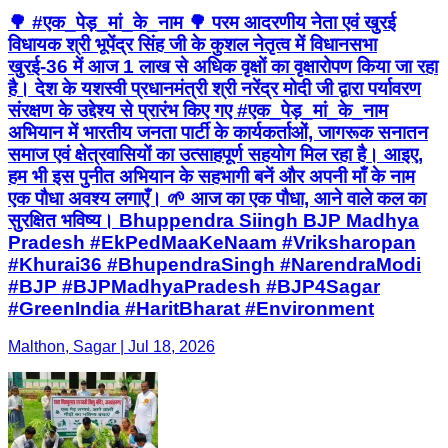
🌳 #एक_पेड़_मां_के_नाम 🌳 परम आदरणीय नेता एवं खुरई
विधायक श्री भूपेंद्र सिंह जी के कुशल नेतृत्व में विधानसभा
खुरई-36 में आज 1 लाख से अधिक वृक्षों का वृक्षारोपण किया जा रहा
है। देश के यशस्वी प्रधानमंत्री श्री नरेंद्र मोदी जी द्वारा पर्यावरण
संरक्षण के उद्देश्य से प्रारंभ किए गए #एक_पेड़_मां_के_नाम
अभियान में भारतीय जनता पार्टी के कार्यकर्ताओं, जागरूक सनातन
समाज एवं क्षेत्रवासियों का उत्साहपूर्ण सहयोग मिल रहा है। आइए,
हम भी इस पुनीत अभियान के सहभागी बनें और अपनी माँ के नाम
एक पौधा अवश्य लगाएँ। 🌱 आज का एक पौधा, आने वाले कल का
सुरक्षित भविष्य। Bhuppendra Siingh BJP Madhya
Pradesh #EkPedMaaKeNaam #Vriksharopan
#Khurai36 #BhupendraSingh #NarendraModi
#BJP #BJPMadhyaPradesh #BJP4Sagar
#GreenIndia #HaritBharat #Environment
Malthon, Sagar | Jul 18, 2026