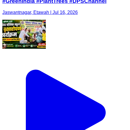
#GreenIndia #PlantTrees #DPSChannel
Jaswantnagar, Etawah | Jul 16, 2026