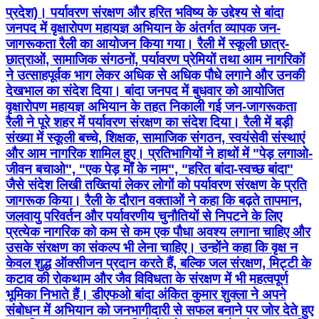
देखभाल का संदेश दिया। बांदा जनपद में बुधवार को आयोजित
वृक्षारोपण महायज्ञ अभियान के तहत निकाली गई जन-जागरूकता
रैली ने पूरे शहर में पर्यावरण संरक्षण का संदेश दिया। रैली में बड़ी
संख्या में स्कूली बच्चे, शिक्षक, सामाजिक संगठन, स्वयंसेवी संस्थाएं
और आम नागरिक शामिल हुए। प्रतिभागियों ने हाथों में "पेड़ लगाओ-
जीवन बचाओ", "एक पेड़ माँ के नाम", "हरित बांदा-स्वच्छ बांदा"
जैसे संदेश लिखी तख्तियां लेकर लोगों को पर्यावरण संरक्षण के प्रति
जागरूक किया। रैली के दौरान वक्ताओं ने कहा कि बढ़ते तापमान,
जलवायु परिवर्तन और पर्यावरणीय चुनौतियों से निपटने के लिए
प्रत्येक नागरिक को कम से कम एक पौधा अवश्य लगाना चाहिए और
उसके संरक्षण का संकल्प भी लेना चाहिए। उन्होंने कहा कि वृक्ष न
केवल शुद्ध ऑक्सीजन प्रदान करते हैं, बल्कि जल संरक्षण, मिट्टी के
कटाव की रोकथाम और जैव विविधता के संरक्षण में भी महत्वपूर्ण
भूमिका निभाते हैं। डीएफओ बांदा अंकित कुमार शुक्ला ने अपने
संबोधन में अभियान को जनभागीदारी से सफल बनाने पर जोर देते हुए
कहा कि प्रशासन का लक्ष्य जिले में बड़े स्तर पर पौधारोपण कर हरित
आवरण बढ़ाना है। उन्होंने सभी विभागों, स्कूलों, कॉलेजों, ग्राम
पंचायतों और सामाजिक संगठनों से इस अभियान को जनआंदोलन
बनाने का आह्वान किया। आयोजकों के अनुसार अभियान के अंतर्गत
जिले में फलदार, छायादार और औषधीय पौधों के रोपण को