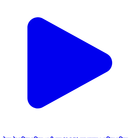
मेरठ के वरिष्ठ पुलिस अधीक्षक (SSP) का बयान। वरिष्ठ पुलिस
अधीक्षक मेरठ को धमकी देने वाले वायरल मैसेज को लेकर एसएसपी
ने अपनी प्रतिक्रिया दी। साथ ही आगामी वृक्षारोपण महोत्सव के
अवसर पर सभी नागरिकों से पर्यावरण संरक्षण के लिए कम से कम
एक पेड़ लगाने की अपील की। #Meerut #SSPMeerut
#MeerutPolice #UttarPradesh #ViralMessage