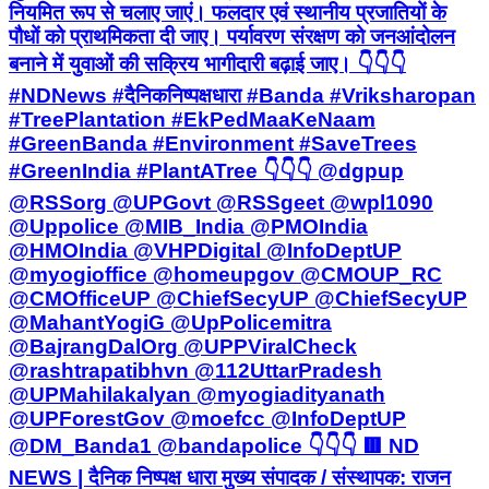
#GreenBanda #Environment #SaveTrees
#GreenIndia #PlantATree 👇👇👇 @dgpup
@RSSorg @UPGovt @RSSgeet @wpl1090
@Uppolice @MIB_India @PMOIndia
@HMOIndia @VHPDigital @InfoDeptUP
@myogioffice @homeupgov @CMOUP_RC
@CMOfficeUP @ChiefSecyUP @ChiefSecyUP
@MahantYogiG @UpPolicemitra
@BajrangDalOrg @UPPViralCheck
@rashtrapatibhvn @112UttarPradesh
@UPMahilakalyan @myogiadityanath
@UPForestGov @moefcc @InfoDeptUP
@DM_Banda1 @bandapolice 👇👇👇 🟥 ND
NEWS | दैनिक निष्पक्ष धारा मुख्य संपादक / संस्थापक: राजन
सिंह हाड़ा सह-संपादक: शालिनी सिंह भदौरिया ✒️ रिपोर्ट: राजेश
सिंह, एनडी न्यूज़ बांदा 📍 कार्यालय-3: U158, हीरा स्वीट्स के
पास, विकास मार्ग, लक्ष्मी नगर, पूर्वी दिल्ली, पिन कोड – 110092
(NCR) 📍 कार्यालय-2: विधानसभा रोड, बर्लिंगटन चौराहा,
लखनऊ – 226001 (UP) 📍 कार्यालय-1: 1/1 अटल बिहारी