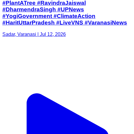
#PlantATree #RavindraJaiswal
#DharmendraSingh #UPNews
#YogiGovernment #ClimateAction
#HaritUttarPradesh #LiveVNS #VaranasiNews
Sadar, Varanasi | Jul 12, 2026