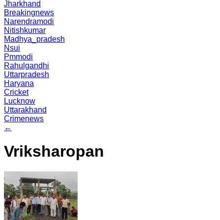
Jharkhand
Breakingnews
Narendramodi
Nitishkumar
Madhya_pradesh
Nsui
Pmmodi
Rahulgandhi
Uttarpradesh
Haryana
Cricket
Lucknow
Uttarakhand
Crimenews
←
Vriksharopan