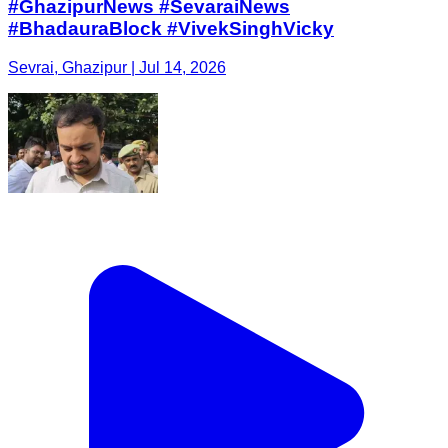
#GhazipurNews #SevaraiNews
#BhadauraBlock #VivekSinghVicky
Sevrai, Ghazipur | Jul 14, 2026