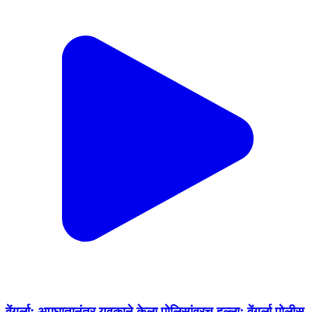
वेंगुर्ला: अपघातानंतर युवकाने केला पोलिसांवरच हल्ला; वेंगुर्ला पोलीस