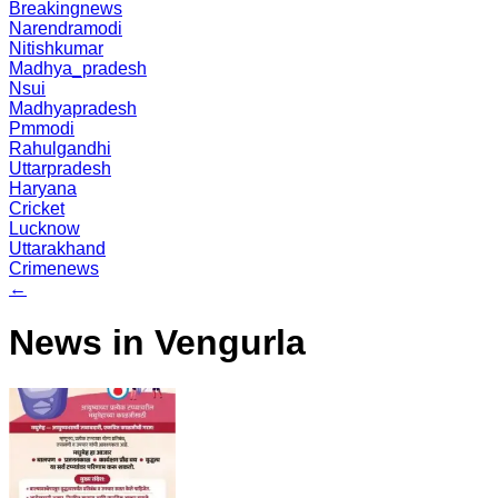
Breakingnews
Narendramodi
Nitishkumar
Madhya_pradesh
Nsui
Madhyapradesh
Pmmodi
Rahulgandhi
Uttarpradesh
Haryana
Cricket
Lucknow
Uttarakhand
Crimenews
←
News in Vengurla