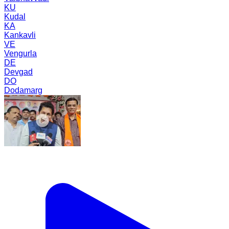
KU
Kudal
KA
Kankavli
VE
Vengurla
DE
Devgad
DO
Dodamarg