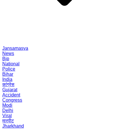
Jansamasya
News
Bjp
National
Police
Bihar
India
कांग्रेस
Gujarat
Accident
Congress
Modi
Delhi
Viral
मारपीट
Jharkhand