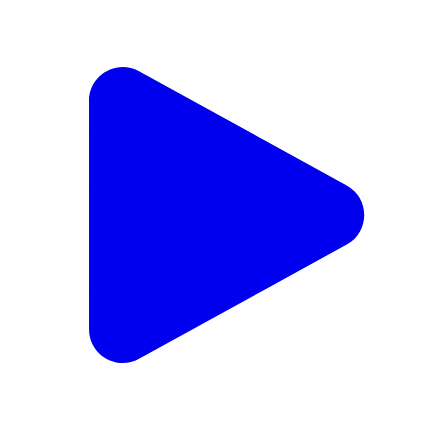
वेंगुर्ला: चीपी विमानतळाला बॅ नाथ पै यांच नाव देण्याचे प्रयत्न सुरू -
मंत्री नितेश राणे
Vengurla, Sindhudurg | Sep 25, 2025