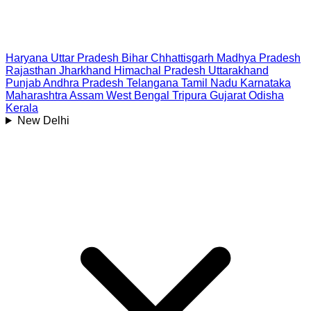
Haryana
Uttar Pradesh
Bihar
Chhattisgarh
Madhya Pradesh
Rajasthan
Jharkhand
Himachal Pradesh
Uttarakhand
Punjab
Andhra Pradesh
Telangana
Tamil Nadu
Karnataka
Maharashtra
Assam
West Bengal
Tripura
Gujarat
Odisha
Kerala
New Delhi