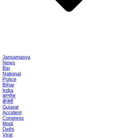
Jansamasya
News
Bjp
National
Police
Bihar
India
कांग्रेस
बीजेपी
Gujarat
Accident
Congress
Modi
Delhi
Viral