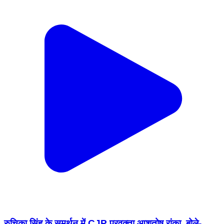
रुचिका सिंह के समर्थन में CJP प्रवक्ता आशुतोष रांका, बोले-