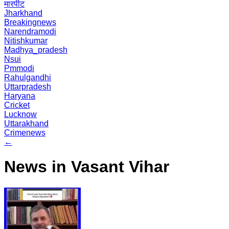
मारपीट
Jharkhand
Breakingnews
Narendramodi
Nitishkumar
Madhya_pradesh
Nsui
Pmmodi
Rahulgandhi
Uttarpradesh
Haryana
Cricket
Lucknow
Uttarakhand
Crimenews
←
News in Vasant Vihar