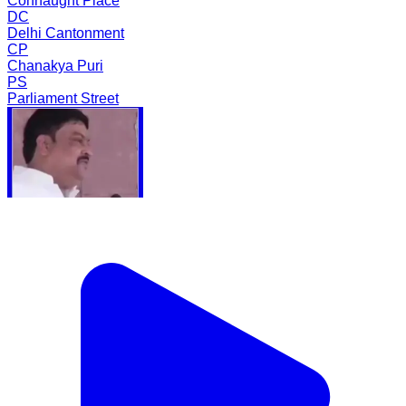
Connaught Place
DC
Delhi Cantonment
CP
Chanakya Puri
PS
Parliament Street