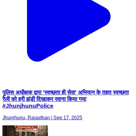
पुलिस अधीक्षक द्वारा 'स्वच्छता ही सेवा' अभियान के तहत स्वच्छता
रैली को हरी झंडी दिखाकर रवाना किया गया
#JhunjhunuPolice
Jhunjhunu, Rajasthan | Sep 17, 2025