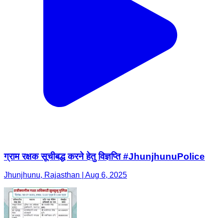
ग्राम रक्षक सूचीबद्ध करने हेतु विज्ञप्ति #JhunjhunuPolice
Jhunjhunu, Rajasthan | Aug 6, 2025