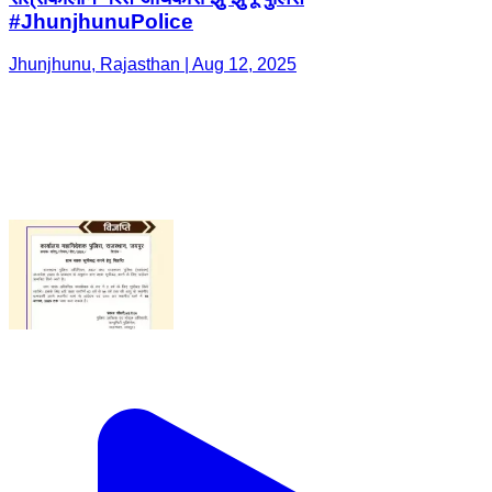
#JhunjhunuPolice
Jhunjhunu, Rajasthan | Aug 12, 2025