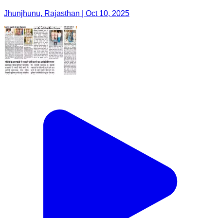
Jhunjhunu, Rajasthan | Oct 10, 2025