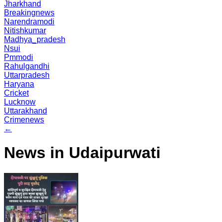
Jharkhand
Breakingnews
Narendramodi
Nitishkumar
Madhya_pradesh
Nsui
Pmmodi
Rahulgandhi
Uttarpradesh
Haryana
Cricket
Lucknow
Uttarakhand
Crimenews
←
News in Udaipurwati