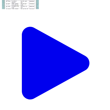
रात्रीकालीन गश्त अधिकारी झुन्झुनू पुलिस
#JhunjhunuPolice