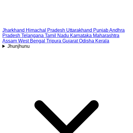
Jharkhand
Himachal Pradesh
Uttarakhand
Punjab
Andhra
Pradesh
Telangana
Tamil Nadu
Karnataka
Maharashtra
Assam
West Bengal
Tripura
Gujarat
Odisha
Kerala
Jhunjhunu