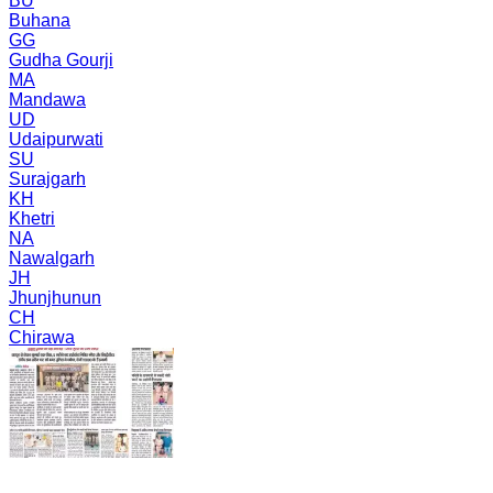
BU
Buhana
GG
Gudha Gourji
MA
Mandawa
UD
Udaipurwati
SU
Surajgarh
KH
Khetri
NA
Nawalgarh
JH
Jhunjhunun
CH
Chirawa