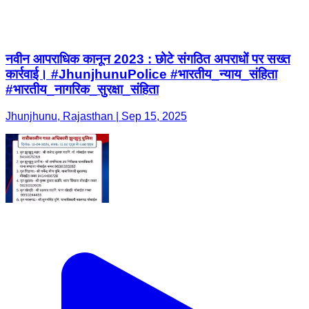
नवीन आपराधिक कानून 2023 : छोटे संगठित अपराधों पर सख्त
कार्रवाई। #JhunjhunuPolice #भारतीय_न्याय_संहिता
#भारतीय_नागरिक_सुरक्षा_संहिता
Jhunjhunu, Rajasthan | Sep 15, 2025