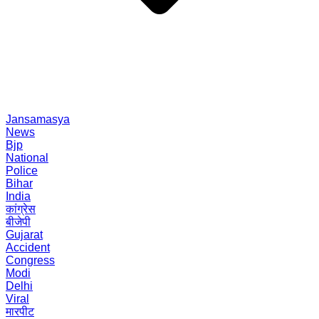
Jansamasya
News
Bjp
National
Police
Bihar
India
कांग्रेस
बीजेपी
Gujarat
Accident
Congress
Modi
Delhi
Viral
मारपीट