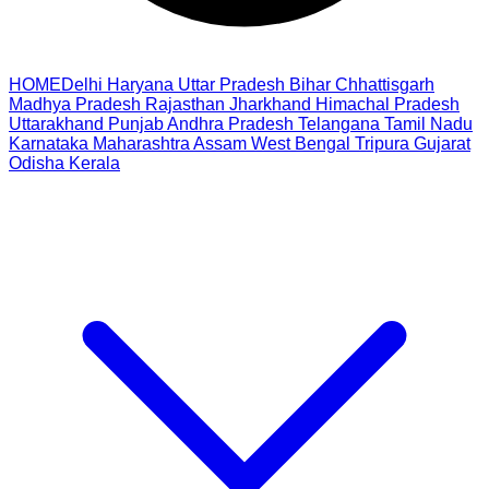
HOME
Delhi
Haryana
Uttar Pradesh
Bihar
Chhattisgarh
Madhya Pradesh
Rajasthan
Jharkhand
Himachal Pradesh
Uttarakhand
Punjab
Andhra Pradesh
Telangana
Tamil Nadu
Karnataka
Maharashtra
Assam
West Bengal
Tripura
Gujarat
Odisha
Kerala