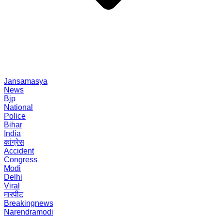
Jansamasya
News
Bjp
National
Police
Bihar
India
कांग्रेस
Accident
Congress
Modi
Delhi
Viral
मारपीट
Breakingnews
Narendramodi