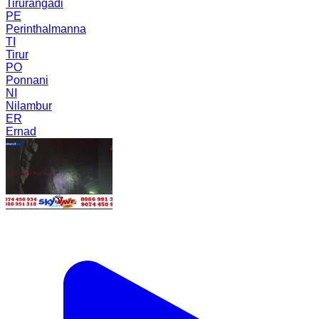
Tirurangadi
PE
Perinthalmanna
TI
Tirur
PO
Ponnani
NI
Nilambur
ER
Ernad