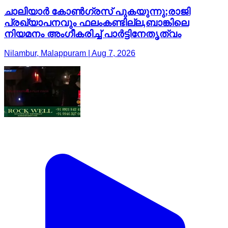
ചാലിയാർ കോൺഗ്രസ് പുകയുന്നു;രാജി
പ്രഖ്യാപനവും ഫലംകണ്ടില്ല,ബാങ്കിലെ
നിയമനം അംഗീകരിച്ച് പാർട്ടിനേതൃത്വം
Nilambur, Malappuram | Aug 7, 2026