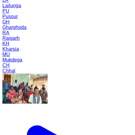
LA
Lailunga
PU
Pusour
GH
Gharghoda
RA
Raigarh
KH
Kharsia
MU
Mukdega
CH
Chhal