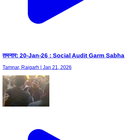
तमनार: 20-Jan-26 : Social Audit Garm Sabha
Tamnar, Raigarh | Jan 21, 2026