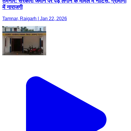
तमनार: सरकारी जमीन पर पेड़ लगाने के मामले में नोटिस, ग्रामीणों
में नाराजगी
Tamnar, Raigarh | Jan 22, 2026