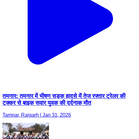
तमनार: तमनार में भीषण सड़क हादसे में तेज रफ्तार ट्रेलर की
टक्कर से बाइक सवार युवक की दर्दनाक मौत
Tamnar, Raigarh | Jan 31, 2026