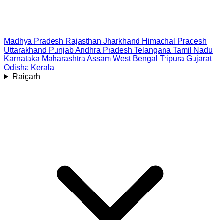
Madhya Pradesh
Rajasthan
Jharkhand
Himachal Pradesh
Uttarakhand
Punjab
Andhra Pradesh
Telangana
Tamil Nadu
Karnataka
Maharashtra
Assam
West Bengal
Tripura
Gujarat
Odisha
Kerala
Raigarh