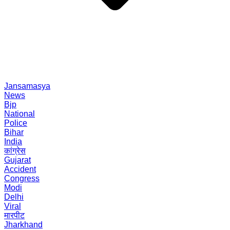
Jansamasya
News
Bjp
National
Police
Bihar
India
कांग्रेस
Gujarat
Accident
Congress
Modi
Delhi
Viral
मारपीट
Jharkhand