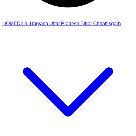
HOME
Delhi
Haryana
Uttar Pradesh
Bihar
Chhattisgarh