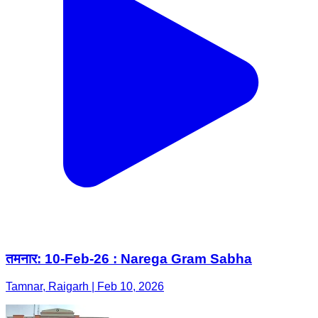
तमनार: 10-Feb-26 : Narega Gram Sabha
Tamnar, Raigarh | Feb 10, 2026