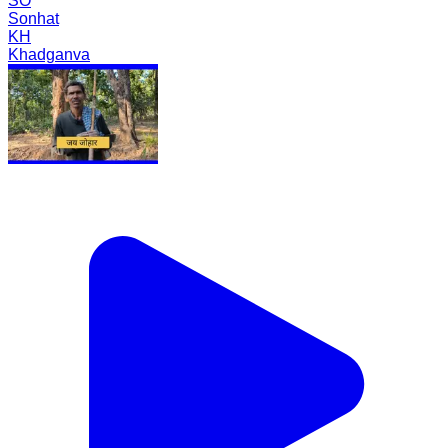
SO
Sonhat
KH
Khadganva