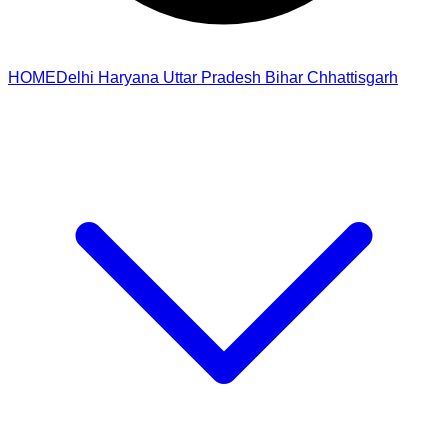
HOME
Delhi
Haryana
Uttar Pradesh
Bihar
Chhattisgarh