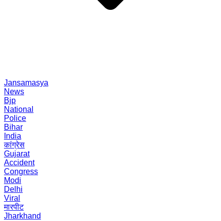
Jansamasya
News
Bjp
National
Police
Bihar
India
कांग्रेस
Gujarat
Accident
Congress
Modi
Delhi
Viral
मारपीट
Jharkhand