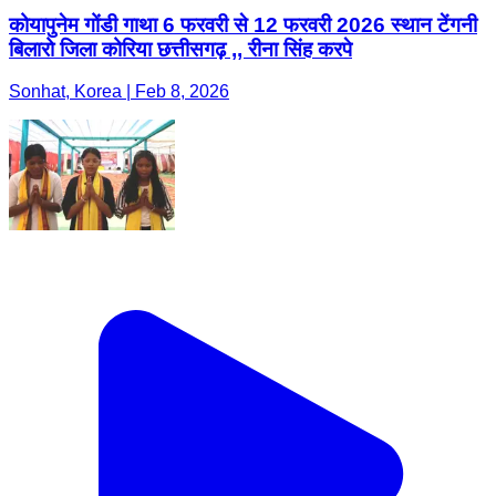
कोयापुनेम गोंडी गाथा 6 फरवरी से 12 फरवरी 2026 स्थान टेंगनी
बिलारो जिला कोरिया छत्तीसगढ़ ,, रीना सिंह करपे
Sonhat, Korea | Feb 8, 2026