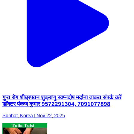
गुप्त रोग शीघ्रपतन शुक्राणु स्वप्नदोष मर्दाना ताकत संपर्क करें
डॉक्टर पंकज कुमार 9572291304, 7091077898
Sonhat, Korea | Nov 22, 2025