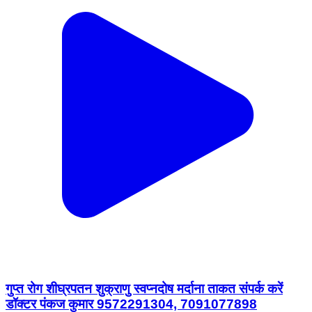
गुप्त रोग शीघ्रपतन शुक्राणु स्वप्नदोष मर्दाना ताकत संपर्क करें
डॉक्टर पंकज कुमार 9572291304, 7091077898