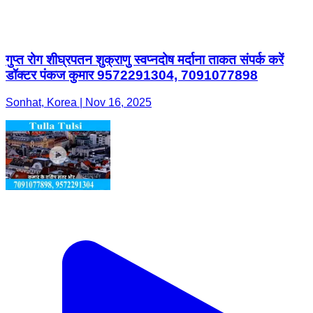
गुप्त रोग शीघ्रपतन शुक्राणु स्वप्नदोष मर्दाना ताकत संपर्क करें
डॉक्टर पंकज कुमार 9572291304, 7091077898
Sonhat, Korea | Nov 16, 2025