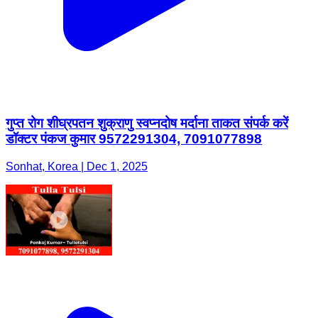
गुप्त रोग शीघ्रपतन शुक्राणु स्वप्नदोष मर्दाना ताकत संपर्क करें
डॉक्टर पंकज कुमार 9572291304, 7091077898
Sonhat, Korea | Dec 1, 2025