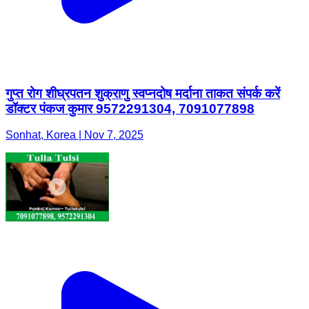
गुप्त रोग शीघ्रपतन शुक्राणु स्वप्नदोष मर्दाना ताकत संपर्क करें
डॉक्टर पंकज कुमार 9572291304, 7091077898
Sonhat, Korea | Nov 7, 2025