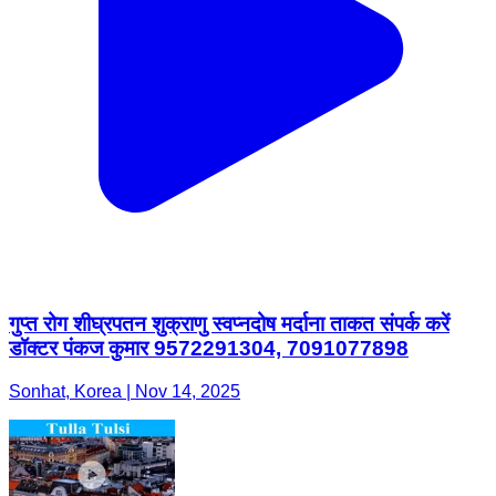
गुप्त रोग शीघ्रपतन शुक्राणु स्वप्नदोष मर्दाना ताकत संपर्क करें
डॉक्टर पंकज कुमार 9572291304, 7091077898
Sonhat, Korea | Nov 14, 2025