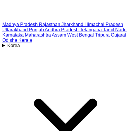
Madhya Pradesh
Rajasthan
Jharkhand
Himachal Pradesh
Uttarakhand
Punjab
Andhra Pradesh
Telangana
Tamil Nadu
Karnataka
Maharashtra
Assam
West Bengal
Tripura
Gujarat
Odisha
Kerala
Korea