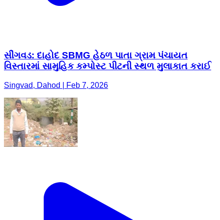
સીંગવડ: દાહોદ SBMG હેઠળ પાતા ગ્રામ પંચાયત
વિસ્તારમાં સામુહિક કમ્પોસ્ટ પીટની સ્થળ મુલાકાત કરાઈ
Singvad, Dahod | Feb 7, 2026