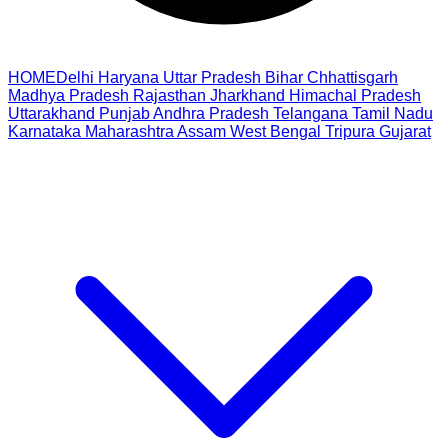
HOME
Delhi
Haryana
Uttar Pradesh
Bihar
Chhattisgarh
Madhya Pradesh
Rajasthan
Jharkhand
Himachal Pradesh
Uttarakhand
Punjab
Andhra Pradesh
Telangana
Tamil Nadu
Karnataka
Maharashtra
Assam
West Bengal
Tripura
Gujarat