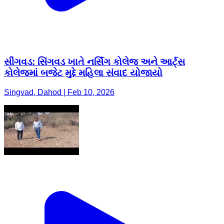
સીંગવડ: સિંગવડ ખાતે નર્સિંગ કોલેજ અને આર્ટ્સ
કોલેજમાં બજેટ મુદ્દે મહિલા સંવાદ યોજાયો
Singvad, Dahod | Feb 10, 2026