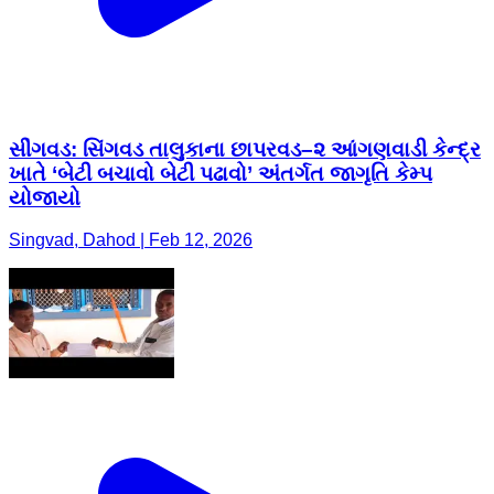
સીંગવડ: સિંગવડ તાલુકાના છાપરવડ–૨ આંગણવાડી કેન્દ્ર
ખાતે ‘બેટી બચાવો બેટી પઢાવો’ અંતર્ગત જાગૃતિ કેમ્પ
યોજાયો
Singvad, Dahod | Feb 12, 2026