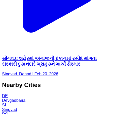
સીંગવડ: શહેરમાં અનાજની દુકાનમાં રસીદ માંગતા
સરકારી દુકાનદારે ગ્રાહકને માર્યો ઢોરમાર
Singvad, Dahod | Feb 20, 2026
Nearby Cities
DE
Devgadbaria
SI
Singvad