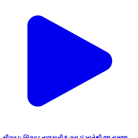
સીંગવડ: સિંગવડ તાલુકાની 5 ગ્રા.પં.ખાતેથી જી રામજી
યોજનાનુ દાહોદ સાંસદ દ્વારા 125 દિવસની રોજગારીની
ગેરંટી નો પ્રારંભ કરાયો
Singvad, Dahod | Feb 2, 2026