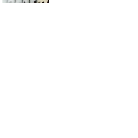
સીંગવડ: સિંગવડ તાલુકા પ્રાથમિક શાળામાં શહીદ દિવસ
નિમિત્તે ફાયર સેફ્ટી ડેમોસ્ટ્રેશન કાર્યક્રમ યોજાયો
Singvad, Dahod | Feb 1, 2026