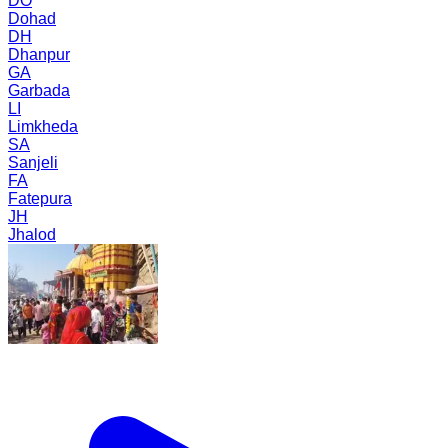
DO
Dohad
DH
Dhanpur
GA
Garbada
LI
Limkheda
SA
Sanjeli
FA
Fatepura
JH
Jhalod