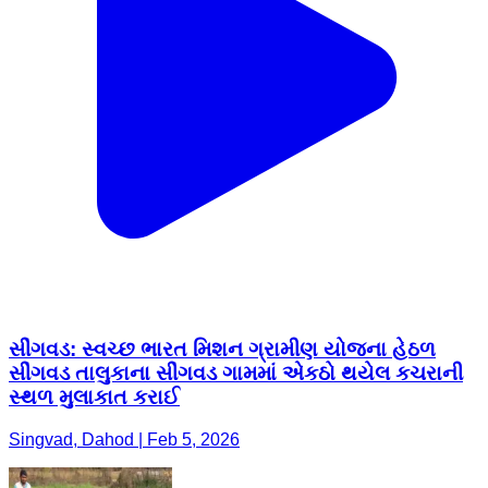
સીંગવડ: સ્વચ્છ ભારત મિશન ગ્રામીણ યોજના હેઠળ
સીંગવડ તાલુકાના સીંગવડ ગામમાં એકઠો થયેલ કચરાની
સ્થળ મુલાકાત કરાઈ
Singvad, Dahod | Feb 5, 2026