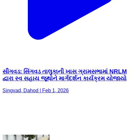
સીંગવડ: સિંગવડ તાલુકાની ખાસ ગ્રામસભામાં NRLM
દ્વારા સ્વ સહાય જૂથોને માર્ગદર્શન કાર્યક્રમ યોજાયો
Singvad, Dahod | Feb 1, 2026