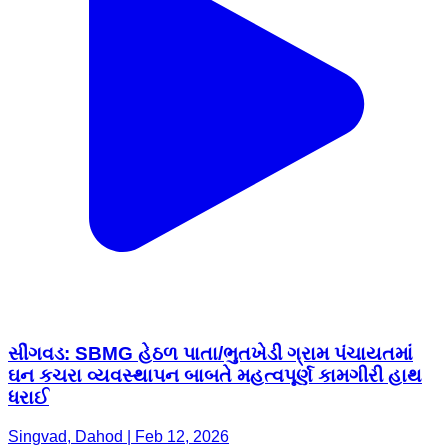
સીંગવડ: SBMG હેઠળ પાતા/ભુતખેડી ગ્રામ પંચાયતમાં
ઘન કચરા વ્યવસ્થાપન બાબતે મહત્વપૂર્ણ કામગીરી હાથ
ધરાઈ
Singvad, Dahod | Feb 12, 2026