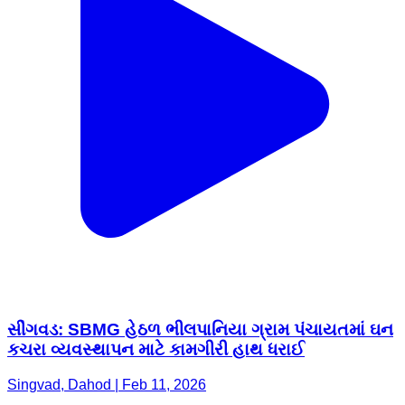
સીંગવડ: SBMG હેઠળ ભીલપાનિયા ગ્રામ પંચાયતમાં ઘન
કચરા વ્યવસ્થાપન માટે કામગીરી હાથ ધરાઈ
Singvad, Dahod | Feb 11, 2026