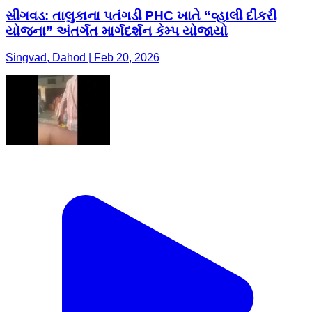
સીંગવડ: તાલુકાના પતંગડી PHC ખાતે “વ્હાલી દીકરી
યોજના” અંતર્ગત માર્ગદર્શન કેમ્પ યોજાયો
Singvad, Dahod | Feb 20, 2026