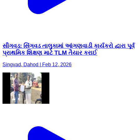
સીંગવડ: સિંગવડ તાલુકામાં આંગણવાડી કાર્યકરો દ્વારા પૂર્વ
પ્રાથમિક શિક્ષણ માટે TLM તૈયાર કરાઈ
Singvad, Dahod | Feb 12, 2026