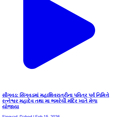
સીંગવડ: સિંગવડમાં મહાશિવરાત્રીના પવિત્ર પર્વ નિમિત્તે
રત્નેશ્વર મહાદેવ તથા મા ભમરેચી મંદિર ખાતે મેળા
યોજાયા
Singvad, Dahod | Feb 15, 2026