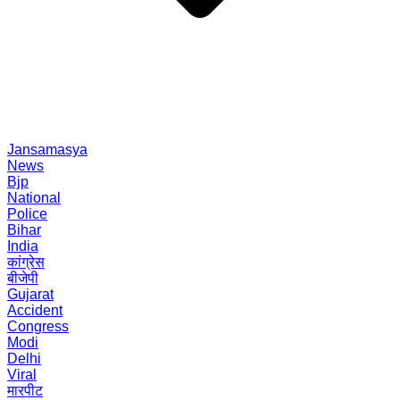
Jansamasya
News
Bjp
National
Police
Bihar
India
कांग्रेस
बीजेपी
Gujarat
Accident
Congress
Modi
Delhi
Viral
मारपीट