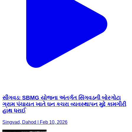
સીંગવડ: SBMG યોજના અંતર્ગત સિંગવડની બોરગોટા
ગ્રામ પંચાયત ખાતે ઘન કચરા વ્યવસ્થાપન મુદ્દે કામગીરી
હાથ ધરાઈ
Singvad, Dahod | Feb 10, 2026