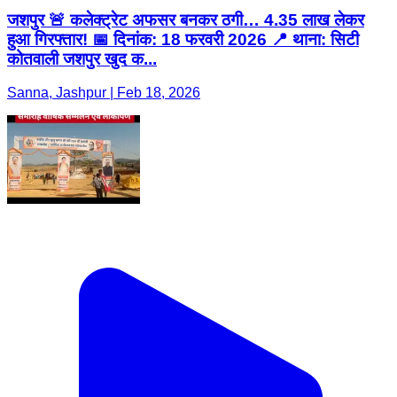
जशपुर 🚨 कलेक्ट्रेट अफसर बनकर ठगी… 4.35 लाख लेकर
हुआ गिरफ्तार! 📅 दिनांक: 18 फरवरी 2026 📍 थाना: सिटी
कोतवाली जशपुर खुद क...
Sanna, Jashpur | Feb 18, 2026