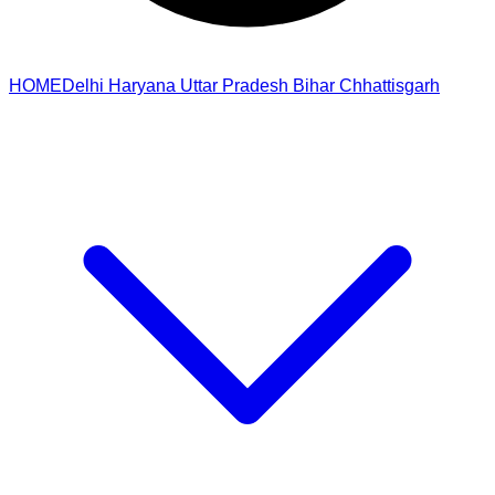
HOME
Delhi
Haryana
Uttar Pradesh
Bihar
Chhattisgarh