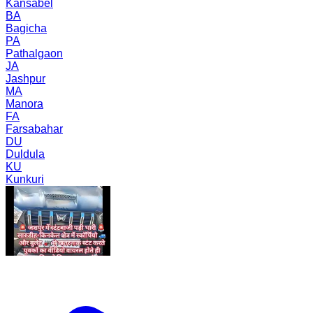
Kansabel
BA
Bagicha
PA
Pathalgaon
JA
Jashpur
MA
Manora
FA
Farsabahar
DU
Duldula
KU
Kunkuri