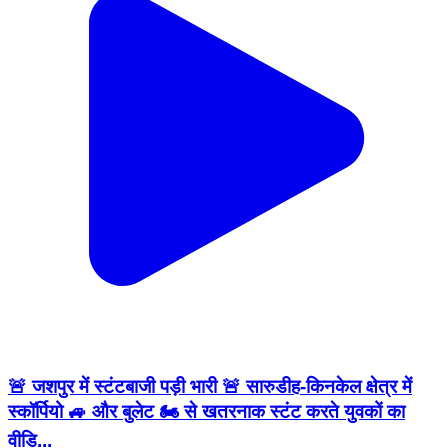
🚨 जशपुर में स्टंटबाजी पड़ी भारी 🚨 सारुडीह-किनकेल क्षेत्र में
स्कॉर्पियो 🚙 और बुलेट 🏍 से खतरनाक स्टंट करते युवकों का
वीडि...