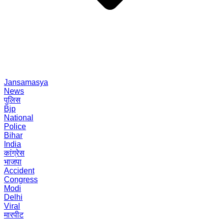
Jansamasya
News
पुलिस
Bjp
National
Police
Bihar
India
कांग्रेस
भाजपा
Accident
Congress
Modi
Delhi
Viral
मारपीट