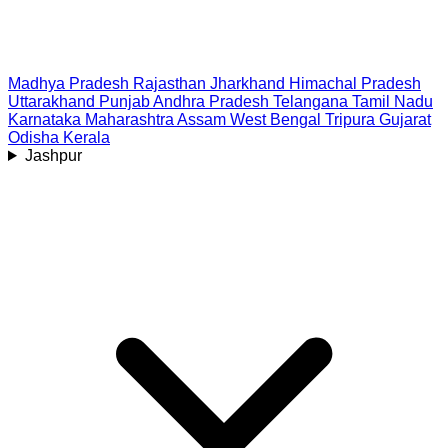
Madhya Pradesh
Rajasthan
Jharkhand
Himachal Pradesh
Uttarakhand
Punjab
Andhra Pradesh
Telangana
Tamil Nadu
Karnataka
Maharashtra
Assam
West Bengal
Tripura
Gujarat
Odisha
Kerala
Jashpur