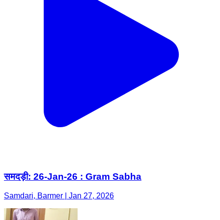
समदड़ी: 26-Jan-26 : Gram Sabha
Samdari, Barmer | Jan 27, 2026