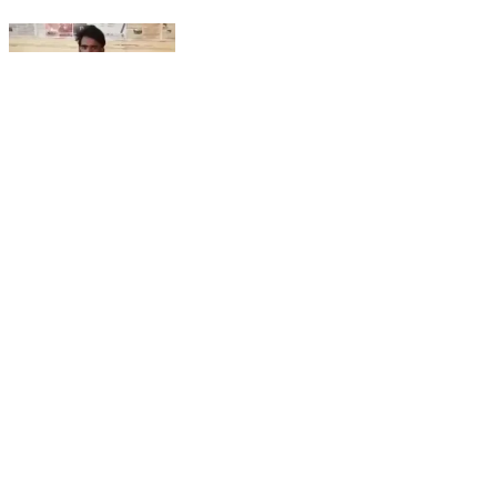
समदड़ी: महिला का गला काटने की घटना का मात्र 6 घंटे में
पर्दाफाश, थाना समदड़ी ने आरोपी गोविंद को किया दस्तयाब
Samdari, Barmer | Jan 20, 2026