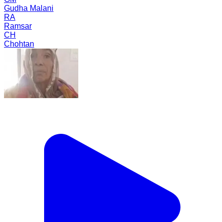
Gudha Malani
RA
Ramsar
CH
Chohtan