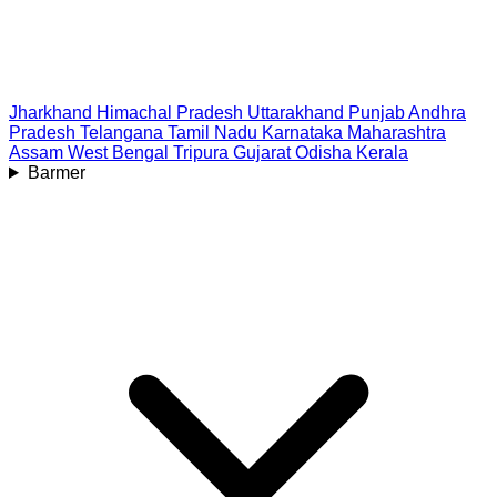
Jharkhand
Himachal Pradesh
Uttarakhand
Punjab
Andhra
Pradesh
Telangana
Tamil Nadu
Karnataka
Maharashtra
Assam
West Bengal
Tripura
Gujarat
Odisha
Kerala
Barmer