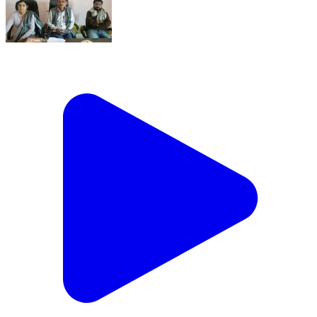
समदड़ी: 22-Jan-26 : Pmay Grah Pravesh