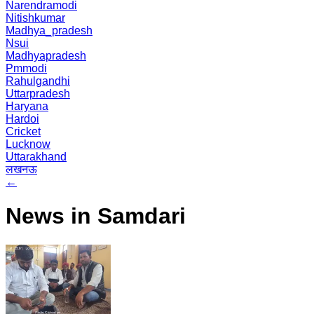
Narendramodi
Nitishkumar
Madhya_pradesh
Nsui
Madhyapradesh
Pmmodi
Rahulgandhi
Uttarpradesh
Haryana
Hardoi
Cricket
Lucknow
Uttarakhand
लखनऊ
←
News in Samdari