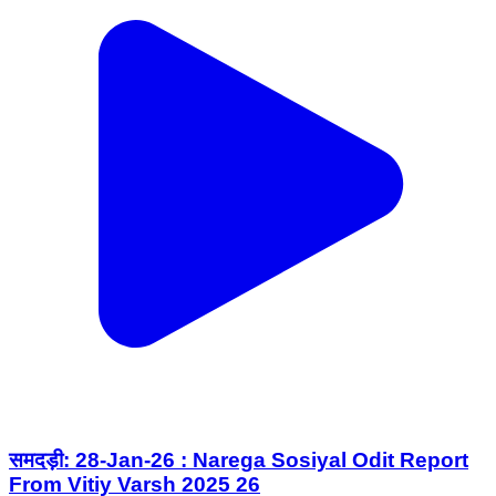
समदड़ी: 28-Jan-26 : Narega Sosiyal Odit Report
From Vitiy Varsh 2025 26