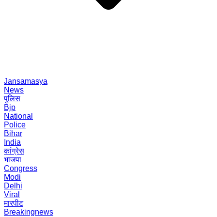
Jansamasya
News
पुलिस
Bjp
National
Police
Bihar
India
कांग्रेस
भाजपा
Congress
Modi
Delhi
Viral
मारपीट
Breakingnews