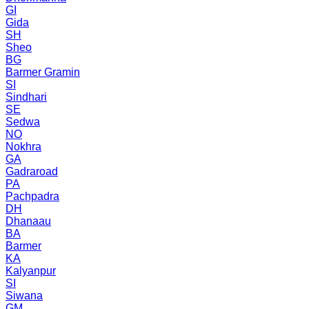
GI
Gida
SH
Sheo
BG
Barmer Gramin
SI
Sindhari
SE
Sedwa
NO
Nokhra
GA
Gadraroad
PA
Pachpadra
DH
Dhanaau
BA
Barmer
KA
Kalyanpur
SI
Siwana
GM