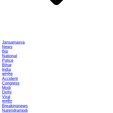
Jansamasya
News
Bjp
National
Police
Bihar
India
कांग्रेस
Accident
Congress
Modi
Delhi
Viral
मारपीट
Breakingnews
Narendramodi