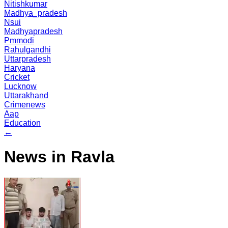
Nitishkumar
Madhya_pradesh
Nsui
Madhyapradesh
Pmmodi
Rahulgandhi
Uttarpradesh
Haryana
Cricket
Lucknow
Uttarakhand
Crimenews
Aap
Education
←
News in Ravla