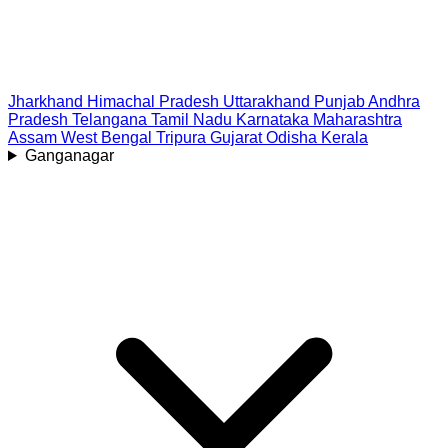
Jharkhand
Himachal Pradesh
Uttarakhand
Punjab
Andhra
Pradesh
Telangana
Tamil Nadu
Karnataka
Maharashtra
Assam
West Bengal
Tripura
Gujarat
Odisha
Kerala
Ganganagar