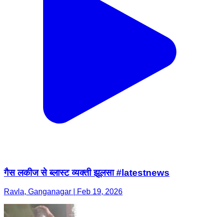
गैस लकीज से ब्लास्ट व्यक्ती झूलसा #latestnews
Ravla, Ganganagar | Feb 19, 2026