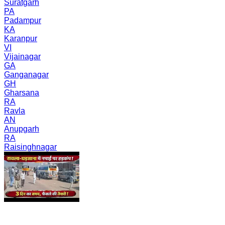
Suratgarh
PA
Padampur
KA
Karanpur
VI
Vijainagar
GA
Ganganagar
GH
Gharsana
RA
Ravla
AN
Anupgarh
RA
Raisinghnagar