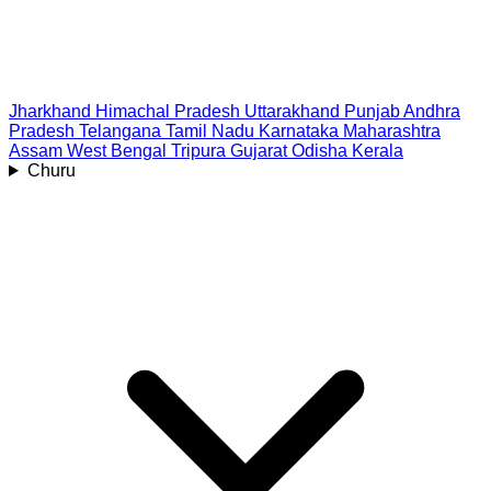
Jharkhand
Himachal Pradesh
Uttarakhand
Punjab
Andhra
Pradesh
Telangana
Tamil Nadu
Karnataka
Maharashtra
Assam
West Bengal
Tripura
Gujarat
Odisha
Kerala
Churu