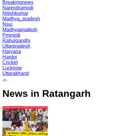
Breakingnews
Narendramodi
Nitishkumar
Madhya_pradesh
Nsui
Madhyapradesh
Pmmodi
Rahulgandhi
Uttarpradesh
Haryana
Hardoi
Cricket
Lucknow
Uttarakhand
←
News in Ratangarh