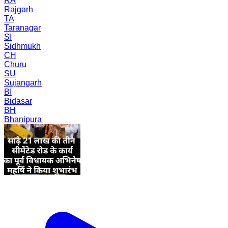
RA
Rajgarh
TA
Taranagar
SI
Sidhmukh
CH
Churu
SU
Sujangarh
BI
Bidasar
BH
Bhanipura