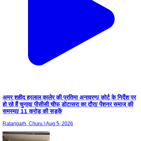
अमर शहीद हरलाल कालेर की प्रतिमा अनावरण/ कोर्ट के निर्देश पर
हो रहे हैं चुनाव/ पीसीसी चीफ डोटासरा का दौरा/ पेंशनर समाज की
समस्या/ 11 करोड़ की सड़कें
Ratangarh, Churu | Aug 5, 2026