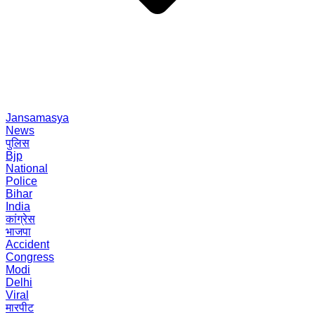
Jansamasya
News
पुलिस
Bjp
National
Police
Bihar
India
कांग्रेस
भाजपा
Accident
Congress
Modi
Delhi
Viral
मारपीट