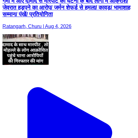
गमी में आए दामाद से मारपीट की घटना के बाद लोगों में आक्रोश/
जेवरात हड़पने का आरोप/ जर्मन शेफर्ड से हमला/ कावड़/ भामाशाह
सम्मान/ पंखें/ प्रतियोगिता
Ratangarh, Churu | Aug 4, 2026