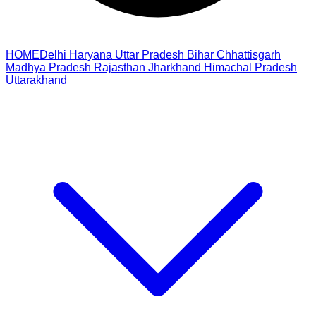
HOME
Delhi
Haryana
Uttar Pradesh
Bihar
Chhattisgarh
Madhya Pradesh
Rajasthan
Jharkhand
Himachal Pradesh
Uttarakhand