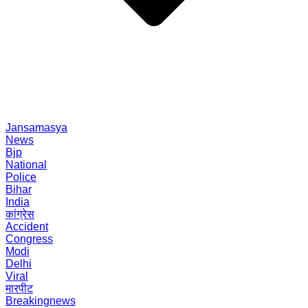
Jansamasya
News
Bjp
National
Police
Bihar
India
कांग्रेस
Accident
Congress
Modi
Delhi
Viral
मारपीट
Breakingnews