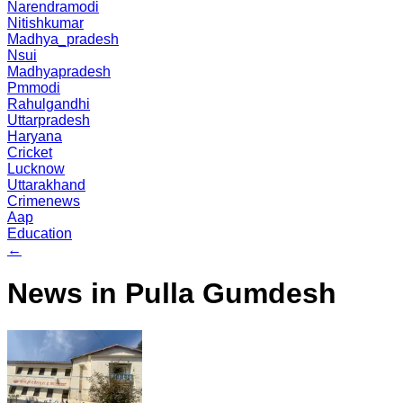
Narendramodi
Nitishkumar
Madhya_pradesh
Nsui
Madhyapradesh
Pmmodi
Rahulgandhi
Uttarpradesh
Haryana
Cricket
Lucknow
Uttarakhand
Crimenews
Aap
Education
←
News in Pulla Gumdesh