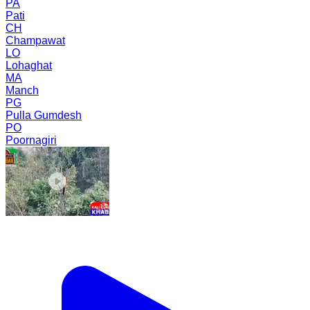
PA
Pati
CH
Champawat
LO
Lohaghat
MA
Manch
PG
Pulla Gumdesh
PO
Poornagiri