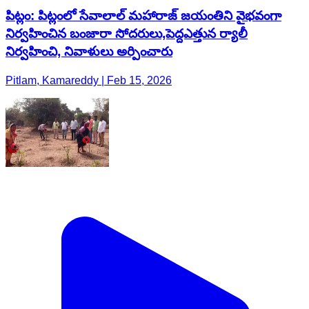
పిట్లం: పిట్లంలో సేవాలాల్ మహారాజ్ జయంతిని వైభవంగా
నిర్వహించిన బంజారా సోదరులు,పెద్దఎత్తున ర్యాలీ
నిర్వహించి, నివాళులు అర్పించారు
Pitlam, Kamareddy | Feb 15, 2026