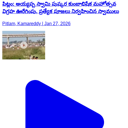
పిట్లం: అయ్యప్ప స్వామి పుష్కర కుంబాభిషేక మహోత్సవ
విగ్రహ ఊరేగింపు, ప్రత్యేక పూజలు నిర్వహించిన స్వాములు
Pitlam, Kamareddy | Jan 27, 2026