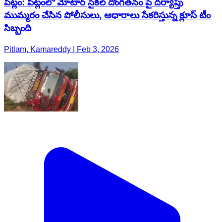
పిట్లం: పిట్లంలో మోటార్ సైకిల్ దొంగతనం పై దర్యాప్తు
ముమ్మరం చేసిన పోలీసులు, ఆధారాలు సేకరిస్తున్న క్లూస్ టీం
సిబ్బంది
Pitlam, Kamareddy | Feb 3, 2026