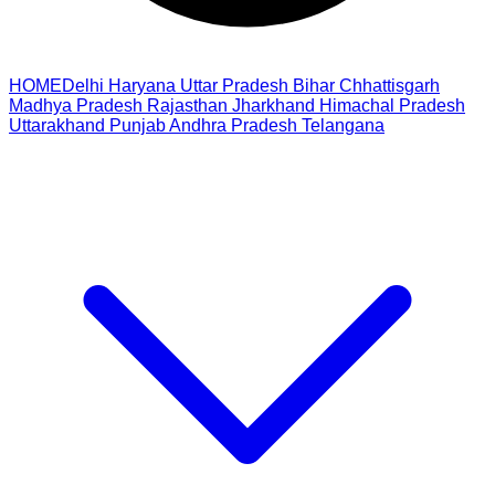
HOME
Delhi
Haryana
Uttar Pradesh
Bihar
Chhattisgarh
Madhya Pradesh
Rajasthan
Jharkhand
Himachal Pradesh
Uttarakhand
Punjab
Andhra Pradesh
Telangana