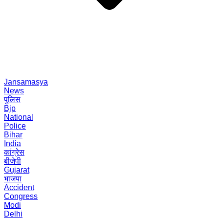
Jansamasya
News
पुलिस
Bjp
National
Police
Bihar
India
कांग्रेस
बीजेपी
Gujarat
भाजपा
Accident
Congress
Modi
Delhi