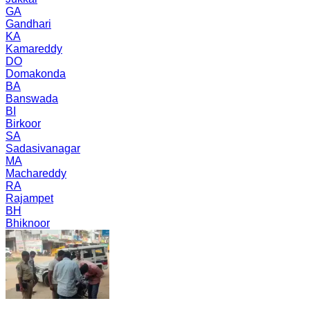
GA
Gandhari
KA
Kamareddy
DO
Domakonda
BA
Banswada
BI
Birkoor
SA
Sadasivanagar
MA
Machareddy
RA
Rajampet
BH
Bhiknoor