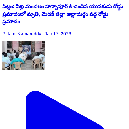
పిట్లం: పిట్ల మండలం హస్నాపూర్ కి చెందిన యువకుడు రోడ్డు
ప్రమాదంలో మృతి, మెదక్ జిల్లా అల్లాదుర్గం వద్ద రోడ్డు
ప్రమాదం
Pitlam, Kamareddy | Jan 17, 2026