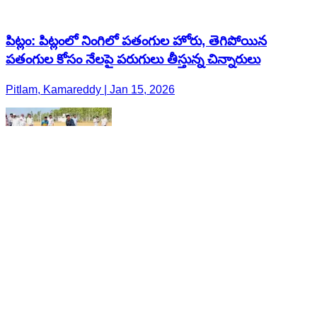
పిట్లం: పిట్లంలో నింగిలో పతంగుల హోరు, తెగిపోయిన
పతంగుల కోసం నేలపై పరుగులు తీస్తున్న చిన్నారులు
Pitlam, Kamareddy | Jan 15, 2026