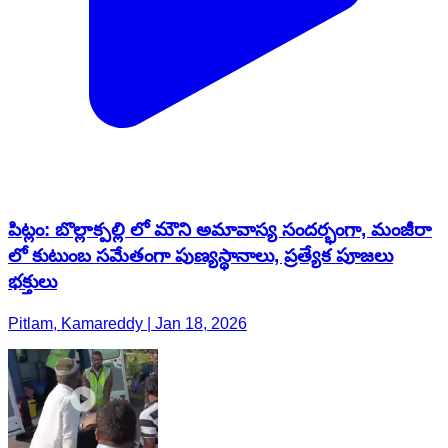
పిట్లం: బొల్లాక్పల్లి లో మౌని అమావాస్య సందర్భంగా, మంజీరా
లో కుటుంబ సమేతంగా పుణ్యస్థానాలు, ప్రత్యేక పూజలు
భక్తులు
Pitlam, Kamareddy | Jan 18, 2026