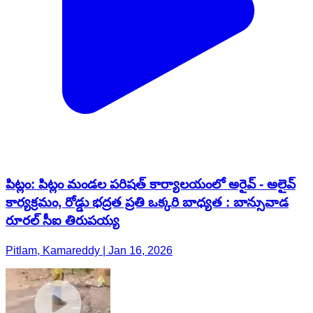
పిట్లం: పిట్లం మండల పరిషత్ కార్యాలయంలో అరైవ్ - అలైవ్
కార్యక్రమం, రోడ్డు భద్రత ప్రతి ఒక్కరి బాధ్యత : బాన్సువాడ
రూరల్ సీఐ తిరుపయ్య
Pitlam, Kamareddy | Jan 16, 2026