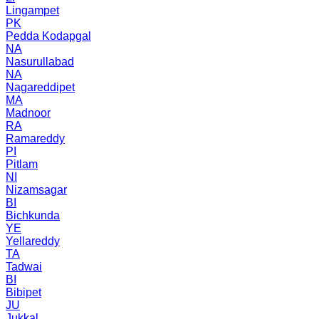
Lingampet
PK
Pedda Kodapgal
NA
Nasurullabad
NA
Nagareddipet
MA
Madnoor
RA
Ramareddy
PI
Pitlam
NI
Nizamsagar
BI
Bichkunda
YE
Yellareddy
TA
Tadwai
BI
Bibipet
JU
Jukkal