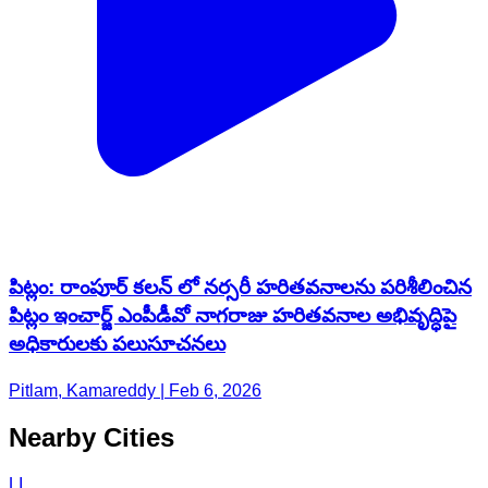
పిట్లం: రాంపూర్ కలన్ లో నర్సరీ హరితవనాలను పరిశీలించిన
పిట్లం ఇంచార్జ్ ఎంపీడీవో నాగరాజు హరితవనాల అభివృద్ధిపై
అధికారులకు పలుసూచనలు
Pitlam, Kamareddy | Feb 6, 2026
Nearby Cities
LI