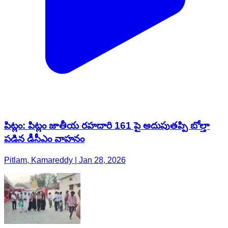
పిట్లం: పిట్లం జాతీయ రహదారి 161 పై అదుపుతప్పి బోల్తా
పడిన డీసీఎం వాహనం
Pitlam, Kamareddy | Jan 28, 2026