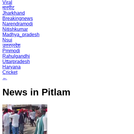
Viral
मारपीट
Jharkhand
Breakingnews
Narendramodi
Nitishkumar
Madhya_pradesh
Nsui
उत्तरप्रदेश
Pmmodi
Rahulgandhi
Uttarpradesh
Haryana
Cricket
←
News in Pitlam