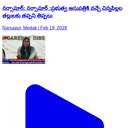
నర్సాపూర్: నర్సాపూర్ :ప్రభుత్వ ఆసుపత్రికి వచ్చే చిన్నపిల్లల
తల్లులకు తప్పని తిప్పలు
Narsapur, Medak | Feb 19, 2026