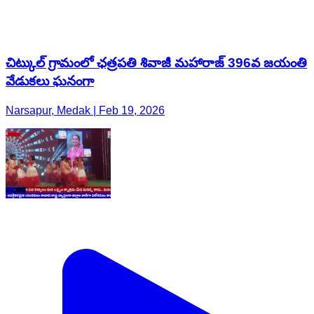
చిట్కుల్ గ్రామంలో ఛత్రపతి శివాజీ మహారాజ్ 396వ జయంతి
వేడుకలు ఘనంగా
Narsapur, Medak | Feb 19, 2026