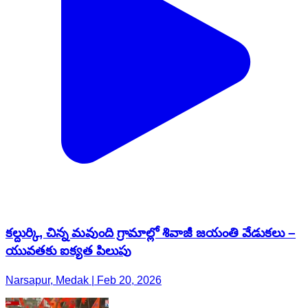
కల్దుర్కి, చిన్న మవుంది గ్రామాల్లో శివాజీ జయంతి వేడుకలు –
యువతకు ఐక్యత పిలుపు
Narsapur, Medak | Feb 20, 2026