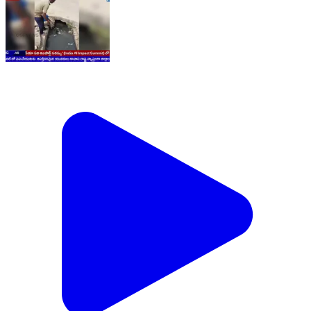
కౌన్సిల్ మెంబర్గా గెలిచిన వెంటనే 34వ వార్డులో పారిశుద్ధ్యానికి