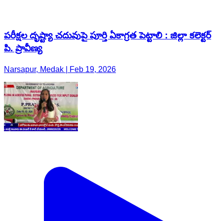
పరీక్షల దృష్ట్యా చదువుపై పూర్తి ఏకాగ్రత పెట్టాలి : జిల్లా కలెక్టర్
పి. ప్రావీణ్య
Narsapur, Medak | Feb 19, 2026