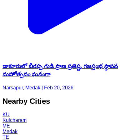
డాకూరులో బీరప్ప గుడి ప్రాణ ప్రతిష్ట, గజస్తంభ స్థాపన
మహోత్సవం ఘనంగా
Narsapur, Medak | Feb 20, 2026
Nearby Cities
KU
Kulcharam
ME
Medak
TE