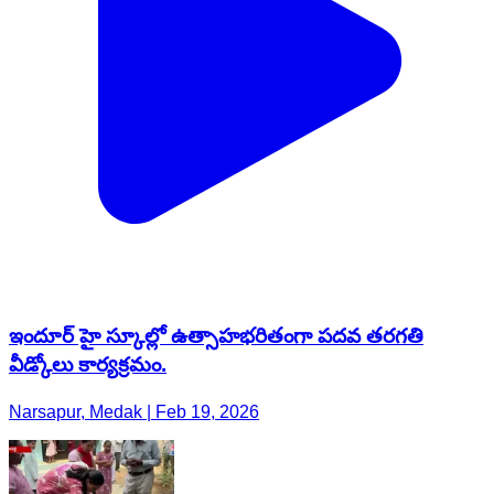
ఇందూర్ హై స్కూల్లో ఉత్సాహభరితంగా పదవ తరగతి
వీడ్కోలు కార్యక్రమం.
Narsapur, Medak | Feb 19, 2026