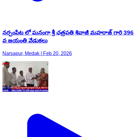
నర్సంపేట లో ఘనంగా శ్రీ ఛత్రపతి శివాజీ మహరాజ్ గారి 396
వ జయంతి వేడుకలు
Narsapur, Medak | Feb 20, 2026