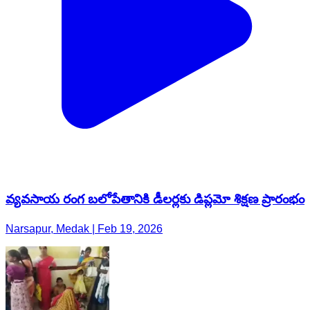
వ్యవసాయ రంగ బలోపేతానికి డీలర్లకు డిప్లమో శిక్షణ ప్రారంభం
Narsapur, Medak | Feb 19, 2026