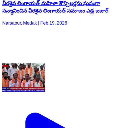
వీరశైవ లింగాయత్ మహిళా కౌన్సిలర్లను ఘనంగా
సన్మానించిన వీరశైవ లింగాయత్ సమాజం ఎడ్ల బజార్
Narsapur, Medak | Feb 19, 2026