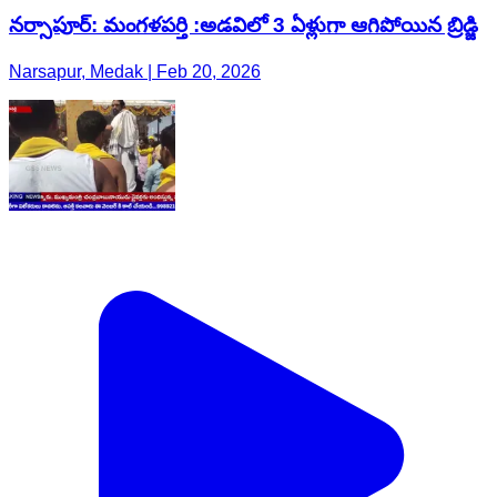
నర్సాపూర్: మంగళపర్తి :అడవిలో 3 ఏళ్లుగా ఆగిపోయిన బ్రిడ్జి
Narsapur, Medak | Feb 20, 2026