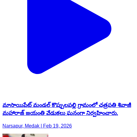
మాసాయిపేట్ మండల్ కొప్పులపల్లి గ్రామంలో ఛత్రపతి శివాజీ
మహారాజ్ జయంతి వేడుకలు ఘనంగా నిర్వహించారు.
Narsapur, Medak | Feb 19, 2026