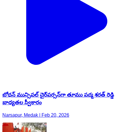
బోధన్ మున్సిపల్ చైర్‌పర్సన్‌గా తూము పద్మ శరత్ రెడ్డి
బాధ్యతల స్వీకారం
Narsapur, Medak | Feb 20, 2026