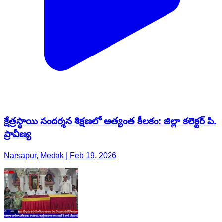
క్షేత్రస్థాయి సందర్శన శిక్షణలో అత్యంత కీలకం: జిల్లా కలెక్టర్ పి.
ప్రావీణ్య
Narsapur, Medak | Feb 19, 2026