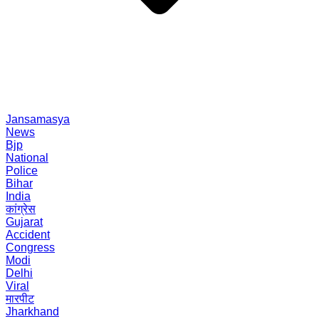
Jansamasya
News
Bjp
National
Police
Bihar
India
कांग्रेस
Gujarat
Accident
Congress
Modi
Delhi
Viral
मारपीट
Jharkhand