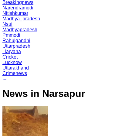
Breakingnews
Narendramodi
Nitishkumar
Madhya_pradesh
Nsui
Madhyapradesh
Pmmodi
Rahulgandhi
Uttarpradesh
Haryana
Cricket
Lucknow
Uttarakhand
Crimenews
←
News in Narsapur