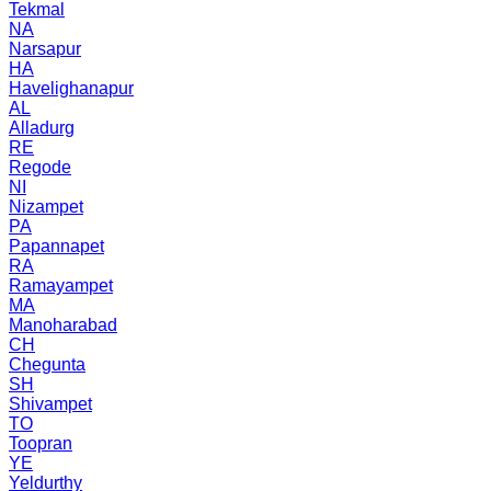
Tekmal
NA
Narsapur
HA
Havelighanapur
AL
Alladurg
RE
Regode
NI
Nizampet
PA
Papannapet
RA
Ramayampet
MA
Manoharabad
CH
Chegunta
SH
Shivampet
TO
Toopran
YE
Yeldurthy