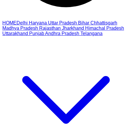
HOME
Delhi
Haryana
Uttar Pradesh
Bihar
Chhattisgarh
Madhya Pradesh
Rajasthan
Jharkhand
Himachal Pradesh
Uttarakhand
Punjab
Andhra Pradesh
Telangana