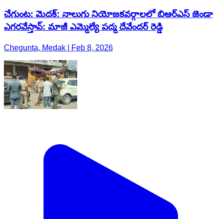
చేగుంట: మెదక్: నాలుగు నియోజకవర్గాలలో బిఆర్ఎస్ జెండా
ఎగరవేస్తావ్: మాజీ ఎమ్మెల్యే పద్మ దేవేందర్ రెడ్డి
Chegunta, Medak | Feb 8, 2026