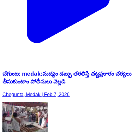
చేగుంట: medak:మద్యం డబ్బు తరలిస్తే చట్టప్రకారం చర్యలు
తీసుకుంటాం పోలీసులు వెల్లడి
Chegunta, Medak | Feb 7, 2026