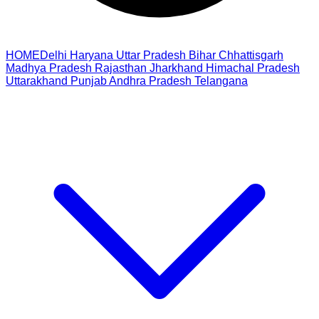
HOME
Delhi
Haryana
Uttar Pradesh
Bihar
Chhattisgarh
Madhya Pradesh
Rajasthan
Jharkhand
Himachal Pradesh
Uttarakhand
Punjab
Andhra Pradesh
Telangana