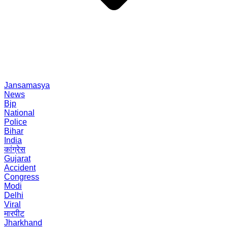
Jansamasya
News
Bjp
National
Police
Bihar
India
कांग्रेस
Gujarat
Accident
Congress
Modi
Delhi
Viral
मारपीट
Jharkhand