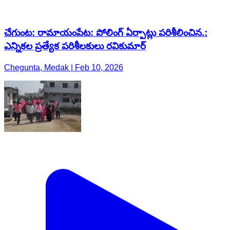
చేగుంట: రామాయంపేట: పోలింగ్ ఏర్పాట్లు పరిశీలించిన.:
ఎన్నికల ప్రత్యేక పరిశీలకులు రవికుమార్
Chegunta, Medak | Feb 10, 2026