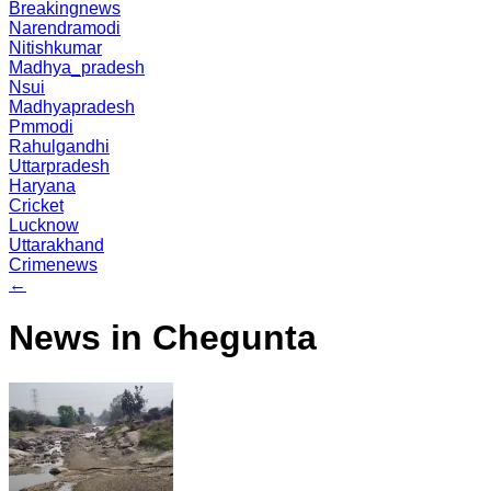
Breakingnews
Narendramodi
Nitishkumar
Madhya_pradesh
Nsui
Madhyapradesh
Pmmodi
Rahulgandhi
Uttarpradesh
Haryana
Cricket
Lucknow
Uttarakhand
Crimenews
←
News in Chegunta