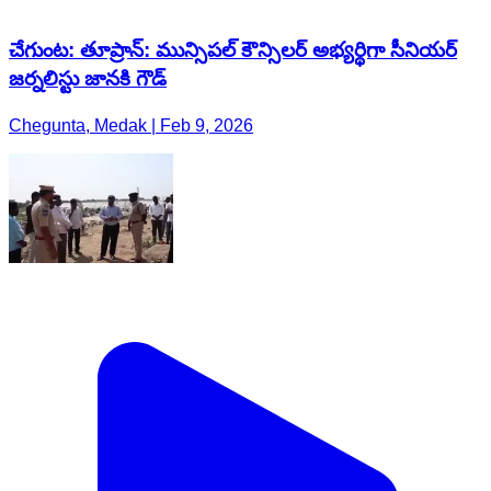
చేగుంట: తూప్రాన్: మున్సిపల్ కౌన్సిలర్ అభ్యర్థిగా సీనియర్
జర్నలిస్టు జానకి గౌడ్
Chegunta, Medak | Feb 9, 2026