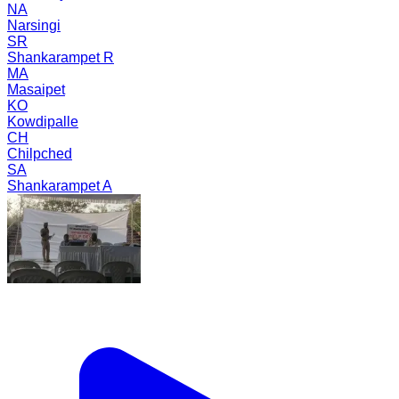
NA
Narsingi
SR
Shankarampet R
MA
Masaipet
KO
Kowdipalle
CH
Chilpched
SA
Shankarampet A