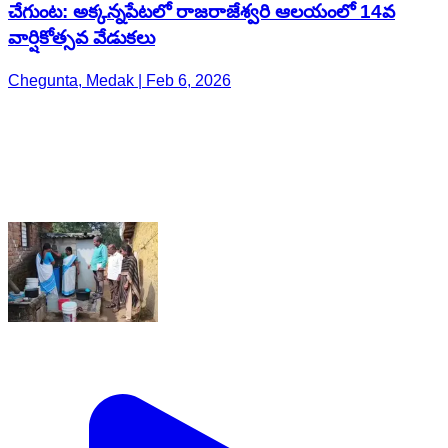
చేగుంట: అక్కన్నపేటలో రాజరాజేశ్వరి ఆలయంలో 14వ
వార్షికోత్సవ వేడుకలు
Chegunta, Medak | Feb 6, 2026