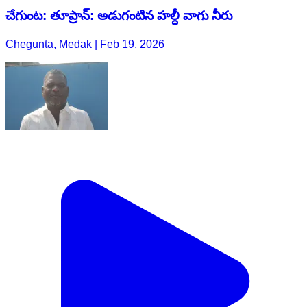
చేగుంట: తూప్రాన్: అడుగంటిన హల్దీ వాగు నీరు
Chegunta, Medak | Feb 19, 2026