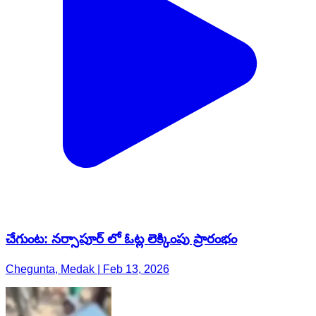
చేగుంట: నర్సాపూర్ లో ఓట్ల లెక్కింపు ప్రారంభం
Chegunta, Medak | Feb 13, 2026