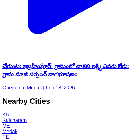
చేగుంట: ఇబ్రహీంపూర్: గ్రామంలో చాకలి లక్ష్మి ఎవరు లేరు:
గ్రామ మాజీ సర్పంచ్ నాగభూషణం
Chegunta, Medak | Feb 18, 2026
Nearby Cities
KU
Kulcharam
ME
Medak
TE