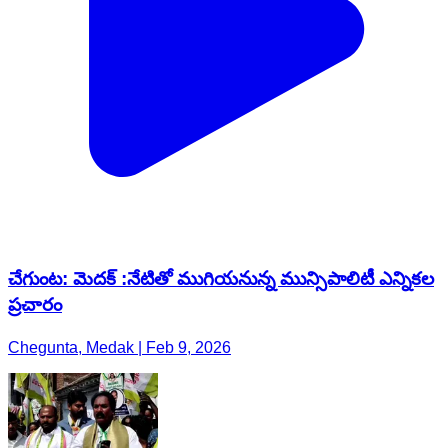
చేగుంట: మెదక్ :నేటితో ముగియనున్న మున్సిపాలిటీ ఎన్నికల
ప్రచారం
Chegunta, Medak | Feb 9, 2026