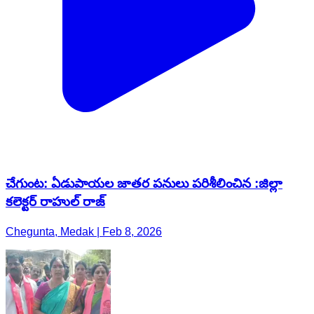
చేగుంట: ఏడుపాయల జాతర పనులు పరిశీలించిన :జిల్లా
కలెక్టర్ రాహుల్ రాజ్
Chegunta, Medak | Feb 8, 2026