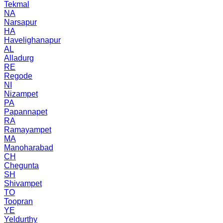
Tekmal
NA
Narsapur
HA
Havelighanapur
AL
Alladurg
RE
Regode
NI
Nizampet
PA
Papannapet
RA
Ramayampet
MA
Manoharabad
CH
Chegunta
SH
Shivampet
TO
Toopran
YE
Yeldurthy