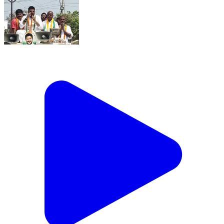
చేగుంట: రామాయంపేట: ఎన్నికల ప్రచారంలో ప్రసంగిస్తున్న