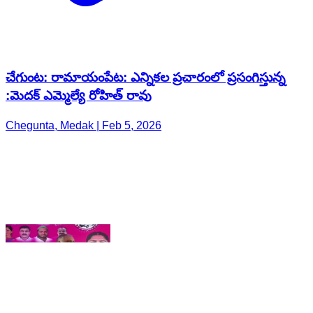
:మెదక్ ఎమ్మెల్యే రోహిత్ రావు
Chegunta, Medak | Feb 5, 2026