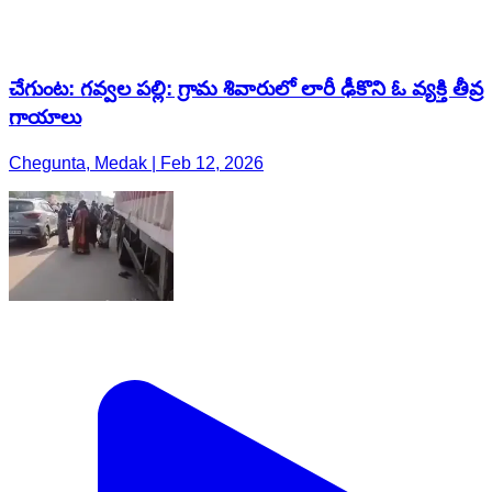
చేగుంట: గవ్వల పల్లి: గ్రామ శివారులో లారీ ఢీకొని ఓ వ్యక్తి తీవ్ర
గాయాలు
Chegunta, Medak | Feb 12, 2026