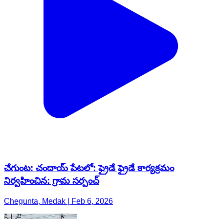
చేగుంట: చందాయ్ పేటలో: ఫ్రైడే ఫ్రైడే కార్యక్రమం
నిర్వహించిన: గ్రామ సర్పంచ్
Chegunta, Medak | Feb 6, 2026