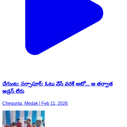
చేగుంట: నర్సాపూర్: ఓటు వేసే వరకే ఆటో... ఆ తర్వాత
అడ్రస్ లేరు
Chegunta, Medak | Feb 11, 2026