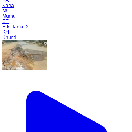
KA
Karra
MU
Murhu
ET
Erki Tamar 2
KH
Khunti