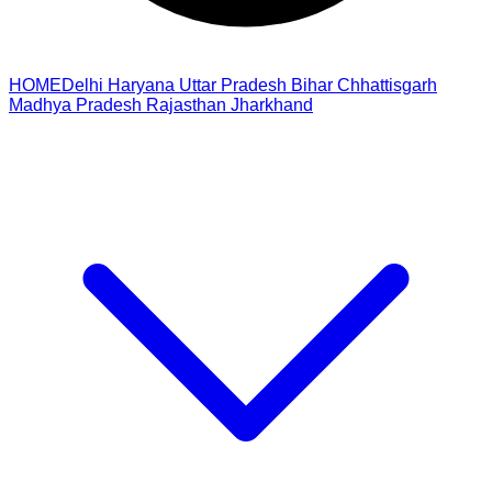
HOME
Delhi
Haryana
Uttar Pradesh
Bihar
Chhattisgarh
Madhya Pradesh
Rajasthan
Jharkhand