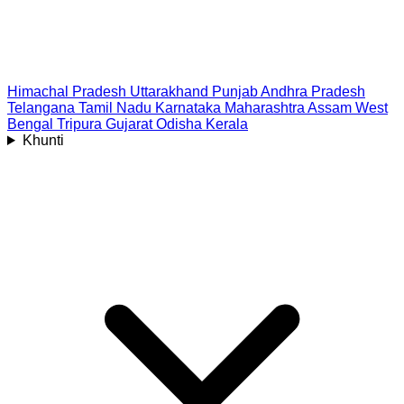
Himachal Pradesh
Uttarakhand
Punjab
Andhra Pradesh
Telangana
Tamil Nadu
Karnataka
Maharashtra
Assam
West
Bengal
Tripura
Gujarat
Odisha
Kerala
Khunti