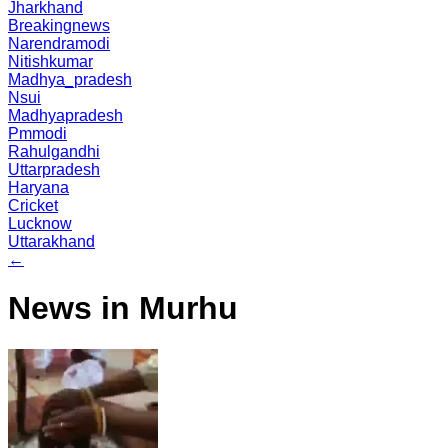
Jharkhand
Breakingnews
Narendramodi
Nitishkumar
Madhya_pradesh
Nsui
Madhyapradesh
Pmmodi
Rahulgandhi
Uttarpradesh
Haryana
Cricket
Lucknow
Uttarakhand
←
News in Murhu