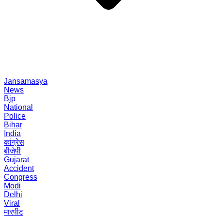
Jansamasya
News
Bjp
National
Police
Bihar
India
कांग्रेस
बीजेपी
Gujarat
Accident
Congress
Modi
Delhi
Viral
मारपीट