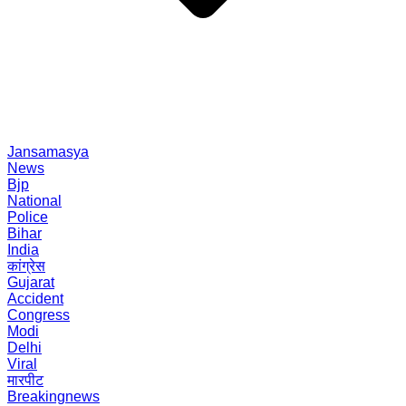
Jansamasya
News
Bjp
National
Police
Bihar
India
कांग्रेस
Gujarat
Accident
Congress
Modi
Delhi
Viral
मारपीट
Breakingnews