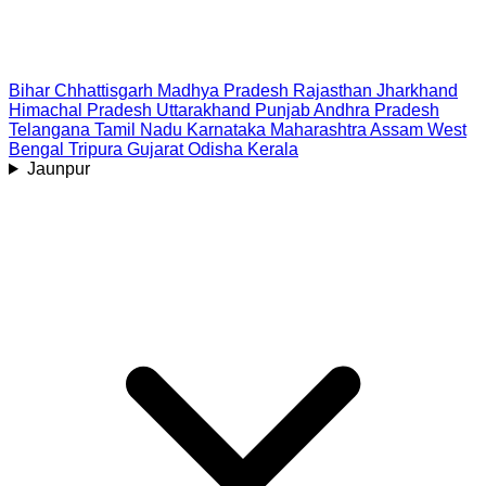
Bihar
Chhattisgarh
Madhya Pradesh
Rajasthan
Jharkhand
Himachal Pradesh
Uttarakhand
Punjab
Andhra Pradesh
Telangana
Tamil Nadu
Karnataka
Maharashtra
Assam
West
Bengal
Tripura
Gujarat
Odisha
Kerala
Jaunpur