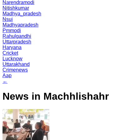
Narendramodi
Nitishkumar
Madhya_pradesh
Nsui
Madhyapradesh
Pmmodi
Rahulgandhi
Uttarpradesh
Haryana
Cricket
Lucknow
Uttarakhand
Crimenews
Aap
←
News in Machhlishahr