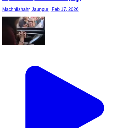
Machhlishahr, Jaunpur | Feb 17, 2026