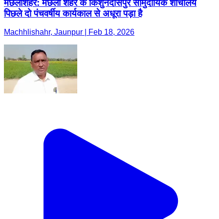
मछलीशहर: मछली शहर के किशुनदासपुर सामुदायिक शौचालय
पिछले दो पंचवर्षीय कार्यकाल से अधूरा पड़ा है
Machhlishahr, Jaunpur | Feb 18, 2026