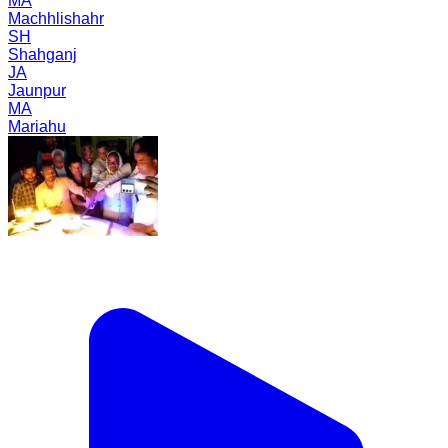
MA
Machhlishahr
SH
Shahganj
JA
Jaunpur
MA
Mariahu