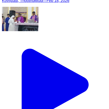
Kovilpatti, Thoothukkudi | Feb 18, 2026