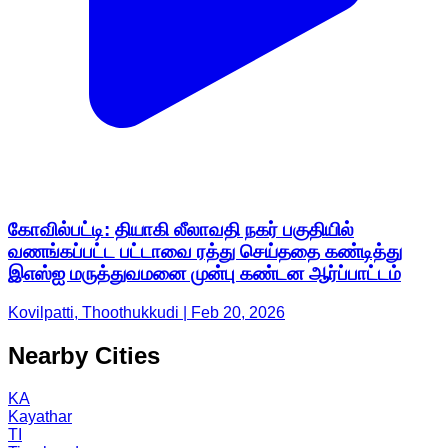
கோவில்பட்டி: தியாகி லீலாவதி நகர் பகுதியில்
வணங்கப்பட்ட பட்டாவை ரத்து செய்ததை கண்டித்து
இஎஸ்ஐ மருத்துவமனை முன்பு கண்டன ஆர்ப்பாட்டம்
Kovilpatti, Thoothukkudi | Feb 20, 2026
Nearby Cities
KA
Kayathar
TI