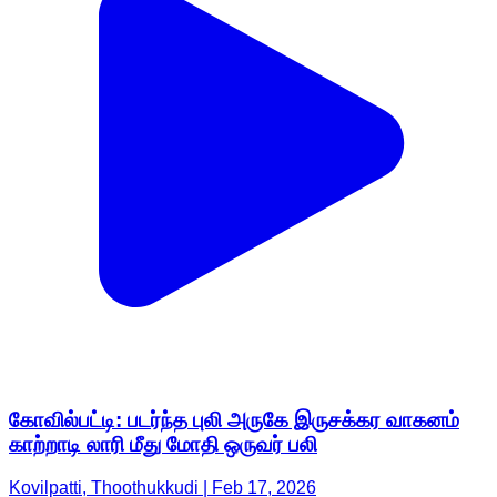
கோவில்பட்டி: படர்ந்த புலி அருகே இருசக்கர வாகனம்
காற்றாடி லாரி மீது மோதி ஒருவர் பலி
Kovilpatti, Thoothukkudi | Feb 17, 2026