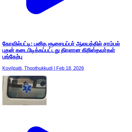
கோவில்பட்டி: புனித சூசையப்பர் ஆலயத்தில் சாம்பல்
புதன் கடைபிடிக்கப்பட்டது திரளான கிறிஸ்தவர்கள்
பங்கேற்பு
Kovilpatti, Thoothukkudi | Feb 18, 2026