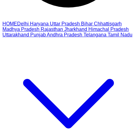
HOME
Delhi
Haryana
Uttar Pradesh
Bihar
Chhattisgarh
Madhya Pradesh
Rajasthan
Jharkhand
Himachal Pradesh
Uttarakhand
Punjab
Andhra Pradesh
Telangana
Tamil Nadu