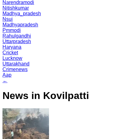
Narendramodi
Nitishkumar
Madhya_pradesh
Nsui
Madhyapradesh
Pmmodi
Rahulgandhi
Uttarpradesh
Haryana
Cricket
Lucknow
Uttarakhand
Crimenews
Aap
←
News in Kovilpatti