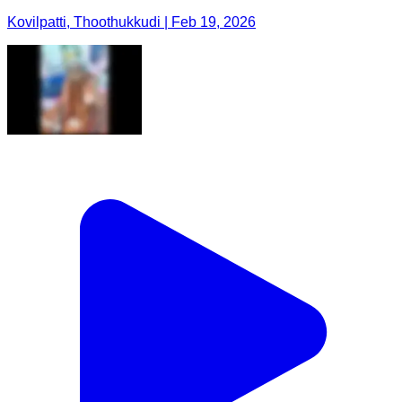
Kovilpatti, Thoothukkudi | Feb 19, 2026