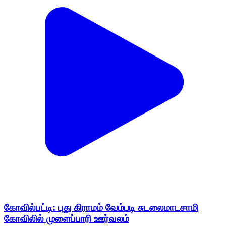
கோவில்பட்டி: புது கிராமம் வேம்படி சுடலைமாடசாமி
கோவிலில் முளைப்பாரி ஊர்வலம்