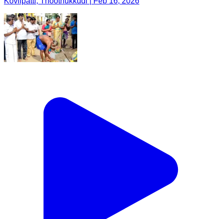
Kovilpatti, Thoothukkudi | Feb 16, 2026