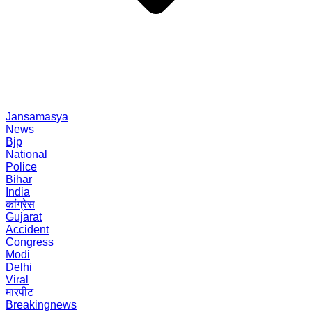
Jansamasya
News
Bjp
National
Police
Bihar
India
कांग्रेस
Gujarat
Accident
Congress
Modi
Delhi
Viral
मारपीट
Breakingnews