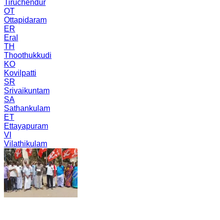
Tiruchendur
OT
Ottapidaram
ER
Eral
TH
Thoothukkudi
KO
Kovilpatti
SR
Srivaikuntam
SA
Sathankulam
ET
Ettayapuram
VI
Vilathikulam