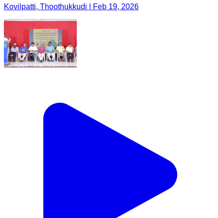
Kovilpatti, Thoothukkudi | Feb 19, 2026