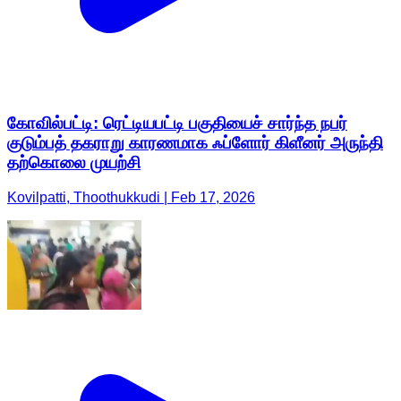
கோவில்பட்டி: ரெட்டியபட்டி பகுதியைச் சார்ந்த நபர்
குடும்பத் தகராறு காரணமாக ஃப்ளோர் கிளீனர் அருந்தி
தற்கொலை முயற்சி
Kovilpatti, Thoothukkudi | Feb 17, 2026