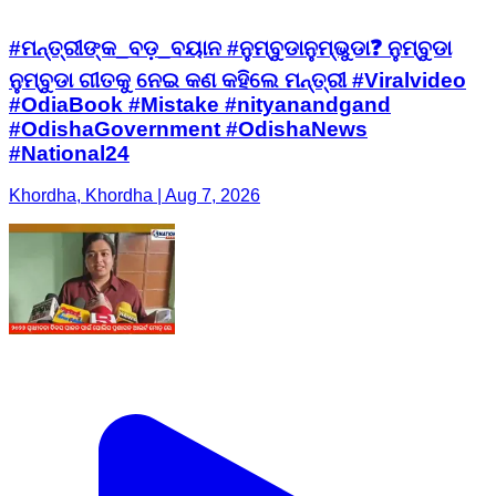
#ମନ୍ତ୍ରୀଙ୍କ_ବଡ଼_ବୟାନ #ନୁମ୍ବୁଡାନୁମ୍ଭୁଡା❓ ନୁମ୍ବୁଡା
ନୁମ୍ବୁଡା ଗୀତକୁ ନେଇ କଣ କହିଲେ ମନ୍ତ୍ରୀ #Viralvideo
#OdiaBook #Mistake #nityanandgand
#OdishaGovernment #OdishaNews
#National24
Khordha, Khordha | Aug 7, 2026