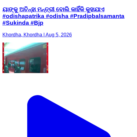
ୟାଙ୍କୁ ଅଚିନ୍ହା ମନ୍ତ୍ରୀ ବୋଲି କାହିଁକି କୁହାଯାଏ
#odishapatrika #odisha #Pradipbalsamanta
#Sukinda #Bjp
Khordha, Khordha | Aug 5, 2026