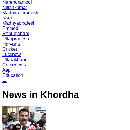
Narendramodi
Nitishkumar
Madhya_pradesh
Nsui
Madhyapradesh
Pmmodi
Rahulgandhi
Uttarpradesh
Haryana
Cricket
Lucknow
Uttarakhand
Crimenews
Aap
Education
←
News in Khordha