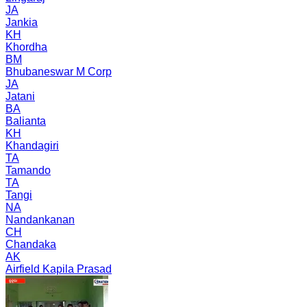
JA
Jankia
KH
Khordha
BM
Bhubaneswar M Corp
JA
Jatani
BA
Balianta
KH
Khandagiri
TA
Tamando
TA
Tangi
NA
Nandankanan
CH
Chandaka
AK
Airfield Kapila Prasad