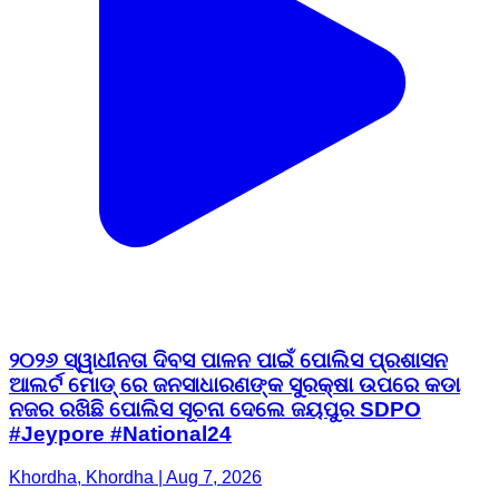
୨୦୨୬ ସ୍ୱାଧୀନତା ଦିବସ ପାଳନ ପାଇଁ ପୋଲିସ ପ୍ରଶାସନ
ଆଲର୍ଟ ମୋଡ୍ ରେ ଜନସାଧାରଣଙ୍କ ସୁରକ୍ଷା ଉପରେ କଡା
ନଜର ରଖିଛି ପୋଲିସ ସୂଚନା ଦେଲେ ଜୟପୁର SDPO
#Jeypore #National24
Khordha, Khordha | Aug 7, 2026