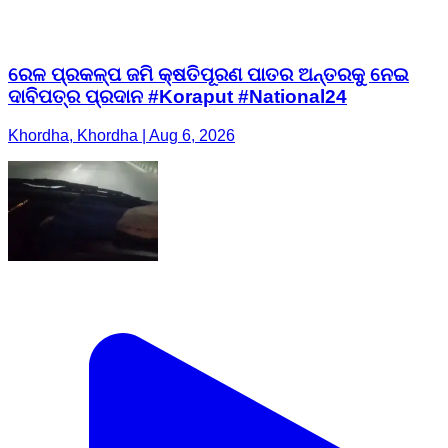
ରେଳ ପ୍ରକଳ୍ପ ଜମି କ୍ଷତିପୂରଣ ପାତର ଅନ୍ତରକୁ ନେଇ
ଦାବିପତ୍ର ପ୍ରଦାନ #Koraput #National24
Khordha, Khordha | Aug 6, 2026