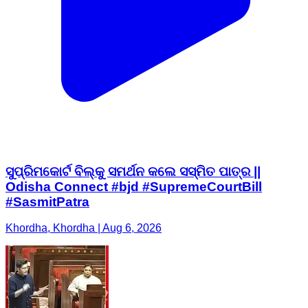
ସୁପ୍ରିମକୋର୍ଟ ବିଲ୍‌କୁ ସମର୍ଥନ କଲେ ସସ୍ମିତ ପାତ୍ର ||
Odisha Connect #bjd #SupremeCourtBill
#SasmitPatra
Khordha, Khordha | Aug 6, 2026