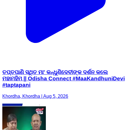
ତପ୍ତପାଣି ସ୍ଥିତ ମା' କନ୍ଧୁଣିଦେବୀଙ୍କ ଦର୍ଶନ କଲେ
ମହାମହିମ || Odisha Connect #MaaKandhuniDevi
#taptapani
Khordha, Khordha | Aug 5, 2026