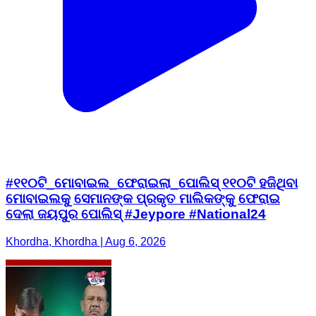
#୧୧୦ଟି_ମୋବାଇଲ_ଫେରାଇଲା_ପୋଲିସ୍ ୧୧୦ଟି ହଜିଥିବା
ମୋବାଇଲକୁ ସେମାନଙ୍କ ପ୍ରକୃତ ମାଲିକଙ୍କୁ ଫେରାଇ
ଦେଲା ଜୟପୁର ପୋଲିସ୍ #Jeypore #National24
Khordha, Khordha | Aug 6, 2026