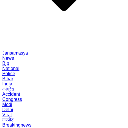
Jansamasya
News
Bjp
National
Police
Bihar
India
कांग्रेस
Accident
Congress
Modi
Delhi
Viral
मारपीट
Breakingnews