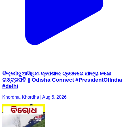
ଦିଲ୍ଲୀରୁ ଆସିଥିବା ସ୍ପେଶାଲ ଟ୍ରେନରେ ଯାତ୍ରା କଲେ
ରାଷ୍ଟ୍ରପତି || Odisha Connect #PresidentOfIndia
#delhi
Khordha, Khordha | Aug 5, 2026