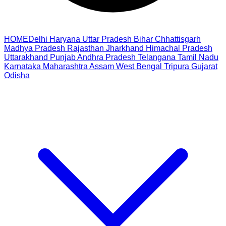
HOME
Delhi
Haryana
Uttar Pradesh
Bihar
Chhattisgarh
Madhya Pradesh
Rajasthan
Jharkhand
Himachal Pradesh
Uttarakhand
Punjab
Andhra Pradesh
Telangana
Tamil Nadu
Karnataka
Maharashtra
Assam
West Bengal
Tripura
Gujarat
Odisha