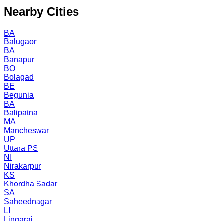
Nearby Cities
BA
Balugaon
BA
Banapur
BO
Bolagad
BE
Begunia
BA
Balipatna
MA
Mancheswar
UP
Uttara PS
NI
Nirakarpur
KS
Khordha Sadar
SA
Saheednagar
LI
Lingaraj