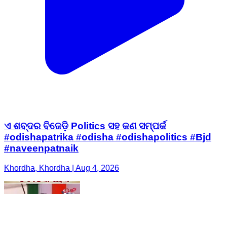
ଏ ଶବ୍ଦର ବିଜେଡ଼ି Politics ସହ କଣ ସମ୍ପର୍କ
#odishapatrika #odisha #odishapolitics #Bjd
#naveenpatnaik
Khordha, Khordha | Aug 4, 2026