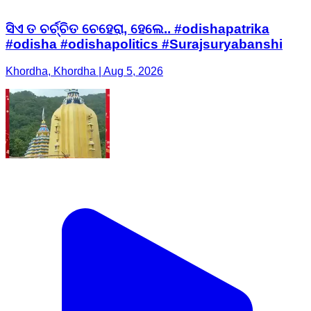
ସିଏ ତ ଚର୍ଚ୍ଚିତ ଚେହେରା, ହେଲେ.. #odishapatrika
#odisha #odishapolitics #Surajsuryabanshi
Khordha, Khordha | Aug 5, 2026