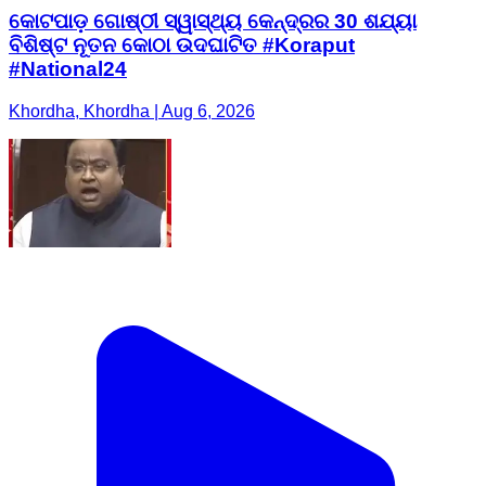
କୋଟପାଡ଼ ଗୋଷ୍ଠୀ ସ୍ୱାସ୍ଥ୍ୟ କେନ୍ଦ୍ରର 30 ଶଯ୍ୟା
ବିଶିଷ୍ଟ ନୂତନ କୋଠା ଉଦଘାଟିତ #Koraput
#National24
Khordha, Khordha | Aug 6, 2026