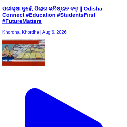
ପରୀକ୍ଷା ନୁହେଁ, ପିଲାର ଭବିଷ୍ୟତ ବଡ଼ || Odisha
Connect #Education #StudentsFirst
#FutureMatters
Khordha, Khordha | Aug 6, 2026