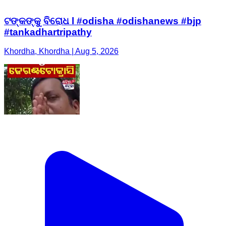
ଟଙ୍କଙ୍କୁ ବିରୋଧ l #odisha #odishanews #bjp
#tankadhartripathy
Khordha, Khordha | Aug 5, 2026